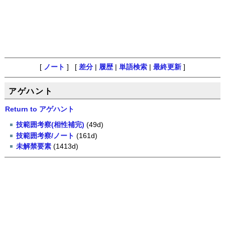
[
ノート
] [
差分
|
履歴
|
単語検索
|
最終更新
]
アゲハント
Return to アゲハント
技範囲考察(相性補完)
(49d)
技範囲考察/ノート
(161d)
未解禁要素
(1413d)