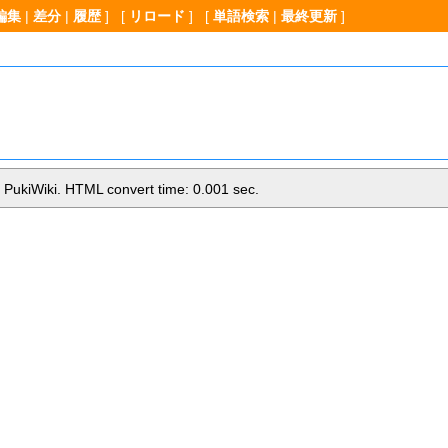
編集
|
差分
|
履歴
] [
リロード
] [
単語検索
|
最終更新
]
 PukiWiki. HTML convert time: 0.001 sec.