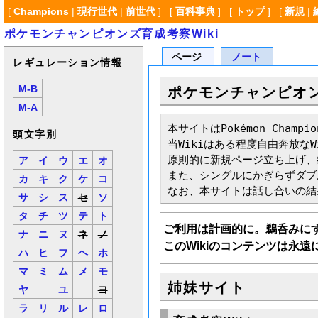
[
Champions
|
現行世代
|
前世代
] [
百科事典
] [
トップ
] [
新規
|
ポケモンチャンピオンズ育成考察Wiki
ページ
ノート
レギュレーション情報
M-B
ポケモンチャンピオン
M-A
本サイトはPokémon Cham
頭文字別
当Wikiはある程度自由奔放な
原則的に新規ページ立ち上げ、
ア
イ
ウ
エ
オ
また、シングルにかぎらずダブ
カ
キ
ク
ケ
コ
なお、本サイトは話し合いの結
サ
シ
ス
セ
ソ
タ
チ
ツ
テ
ト
ご利用は計画的に。鵜呑みに
ナ
ニ
ヌ
ネ
ノ
このWikiのコンテンツは永
ハ
ヒ
フ
ヘ
ホ
マ
ミ
ム
メ
モ
姉妹サイト
ヤ
ユ
ヨ
ラ
リ
ル
レ
ロ