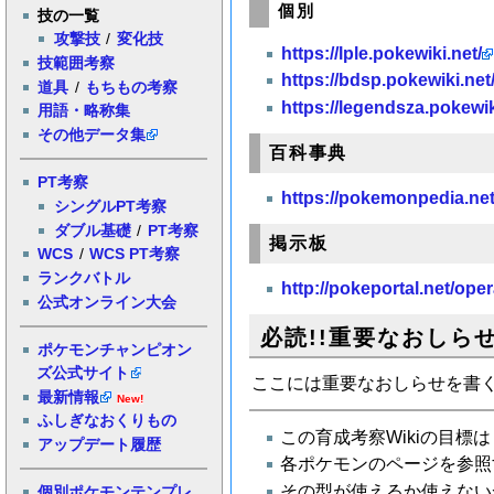
個別
技の一覧
攻撃技
/
変化技
https://lple.pokewiki.net/
技範囲考察
https://bdsp.pokewiki.net
道具
/
もちもの考察
https://legendsza.pokewik
用語・略称集
その他データ集
百科事典
PT考察
https://pokemonpedia.net
シングルPT考察
ダブル基礎
/
PT考察
掲示板
WCS
/
WCS PT考察
ランクバトル
http://pokeportal.net/oper
公式オンライン大会
必読!!重要なおしら
ポケモンチャンピオン
ズ公式サイト
ここには重要なおしらせを書
最新情報
New!
ふしぎなおくりもの
この育成考察Wikiの目
アップデート履歴
各ポケモンのページを参照
その型が使えるか使えない
個別ポケモンテンプレ