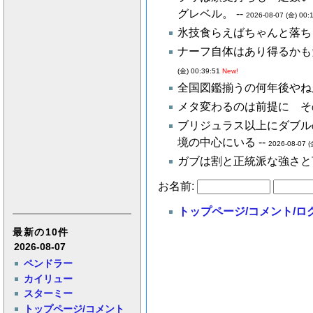
グレベル。 --
2026-08-07 (金) 00:
氷技食らえばちゃんと落ちる
ナーフ自体はあり得るかも
(金) 00:39:51
New!
全国図鑑揃うの何年後やね
メタ変わるのは前提に そ
ブリジュラス以上にダブル
境の中心にいる --
2026-08-07 (
ガブは割と正統派な強さと
お名前:
トップページ/コメント/ロ
最新の10件
2026-08-07
ペンドラー
カイリュー
スターミー
トップページ/コメント