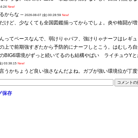
14:24
New!
からな --
2026-08-07 (金) 00:28:59
New!
だけど、少なくても全国図鑑揃ってからでしょ。炎や格闘が増え
んってペースなんで、弱けりゃバフ、強けりゃナーフはレギュご
の上で前期強すぎたから予防的にナーフしとこう。はむしろ自然
のBIG6環境がずっと続いてるのも結構やばい ライチュウY
金) 03:38:15
New!
言うかちょうど良い強さなんだよね。ガブが強い環境位が丁度い
グ保存