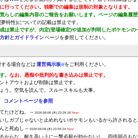
に行ってください。独断での編集は規制の対象となります。
荒らしの編集内容のご報告をお願いします。ページの編集履歴
(夢特性)についての記載は禁止です。
成は禁止ですが、内定(登場確定)や追加が判明したポケモンの
方針とガイドライン
ページを参照してください。
討する場合などは
運営掲示板
をご利用ください。
す。
なお、愚痴や批判的な書き込みは禁止です。
ントアウトおよび削除は禁止です。
ょう。空気を読んで。スルースキルも大事。
。
コメントページを参照
たけどね。 --
2026-08-06 (木) 23:26:18
New!
いしガブじゃないと止めれないポケモンもいるから許されると思
と死ぬし --
2026-08-06 (木) 23:56:24
New!
るからな。耐久高い上に一撃必殺が効かないし、四倍弱点もな