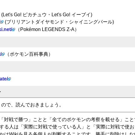
(Let's Go! ピカチュウ・Let's Go! イーブイ)
/
(ブリリアントダイヤモンド・シャイニングパール)
i.net/
（Pokémon LEGENDS Z-A）
/
（ポケモン百科事典）
ate/
せ
くので、読んでおきましょう。
標は「対戦で勝つ」ことと「全てのポケモンの考察を載せる」こと
する人は「実際に対戦で使っている人」と「実際に対戦で使お
かはWikiを見る各個人が判断することです。勝手に削除はし