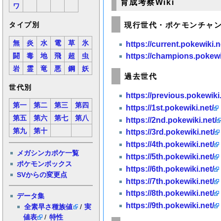
育成考察Wiki
ワ
現行世代・ポケモンチャ
タイプ別
無
炎
水
電
草
氷
https://current.pokewiki.n
https://champions.pokewi
闘
毒
地
飛
超
虫
岩
霊
竜
悪
鋼
妖
過去世代
世代別
https://previous.pokewiki.
第一
第二
第三
第四
https://1st.pokewiki.net/
第五
第六
第七
第八
https://2nd.pokewiki.net/
第九
第十
https://3rd.pokewiki.net/
https://4th.pokewiki.net/
メガシンカポケ一覧
https://5th.pokewiki.net/
ポケモンボックス
https://6th.pokewiki.net/
SVからの変更点
https://7th.pokewiki.net/
https://8th.pokewiki.net/
データ集
https://9th.pokewiki.net/
全素早さ種族値
/
実
値表
/
特性