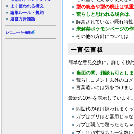
よく使われる構文
型の統合や型の廃止は慎重
編集ルール・規約
荒らしと思われる場合は、
運営方針議論
解禁されていない隠れ特性
未解禁ポケモンページの作
(メニューバー編集)
その他の方針については、
一言伝言板
簡単な意見交換に。詳しく検
当面の間、雑談も可としま
荒らしコメント以外のコメ
言葉遣いには気をつけまし
最新の10件を表示しています
四世代の頃は嫌われまくって
ガブはブリほど器用じゃな
ガブは弱点で殴ったらちゃん
ブリは頑丈持ちも一定数い