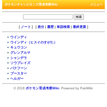
ポケモンチャンピオンズ育成考察Wiki
メニュー
[
ノート
] [
差分
|
履歴
|
単語検索
|
最終更新
]
ウインディ
ウインディ（ヒスイのすがた）
キュウコン
グレンアルマ
シャンデラ
ソウブレイズ
バクフーン
ブースター
ヘルガー
© 2018
ポケモン育成考察Wiki
. Powered by PukiWiki.