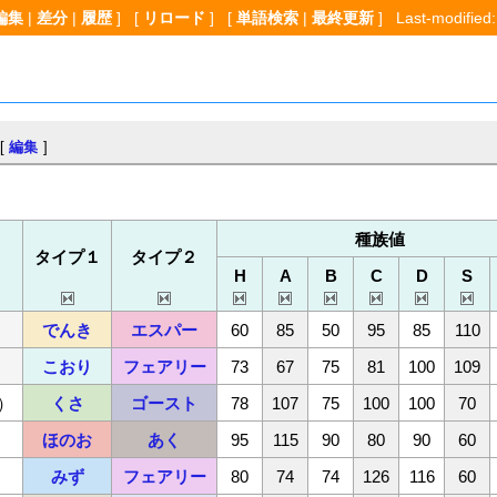
編集
|
差分
|
履歴
] [
リロード
] [
単語検索
|
最終更新
] Last-modified:
[
編集
]
種族値
タイプ１
タイプ２
H
A
B
C
D
S
でんき
エスパー
60
85
50
95
85
110
こおり
フェアリー
73
67
75
81
100
109
）
くさ
ゴースト
78
107
75
100
100
70
ほのお
あく
95
115
90
80
90
60
みず
フェアリー
80
74
74
126
116
60