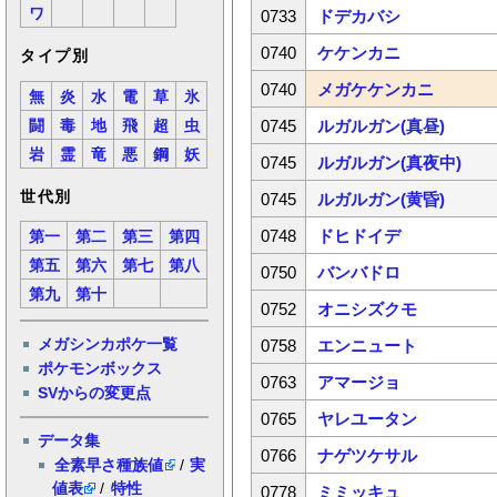
ワ
0733
ドデカバシ
0740
ケケンカニ
タイプ別
0740
メガケケンカニ
無
炎
水
電
草
氷
0745
ルガルガン(真昼)
闘
毒
地
飛
超
虫
岩
霊
竜
悪
鋼
妖
0745
ルガルガン(真夜中)
世代別
0745
ルガルガン(黄昏)
0748
ドヒドイデ
第一
第二
第三
第四
第五
第六
第七
第八
0750
バンバドロ
第九
第十
0752
オニシズクモ
メガシンカポケ一覧
0758
エンニュート
ポケモンボックス
0763
アマージョ
SVからの変更点
0765
ヤレユータン
データ集
0766
ナゲツケサル
全素早さ種族値
/
実
値表
/
特性
0778
ミミッキュ