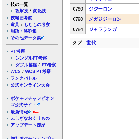
技の一覧
0780
ジジーロン
攻撃技
/
変化技
技範囲考察
0780
メガジジーロン
道具
/
もちもの考察
0784
ジャラランガ
用語・略称集
その他データ集
タグ:
世代
PT考察
シングルPT考察
ダブル基礎
/
PT考察
WCS
/
WCS PT考察
ランクバトル
公式オンライン大会
ポケモンチャンピオン
ズ公式サイト
最新情報
New!
ふしぎなおくりもの
アップデート履歴
個別ポケモンテンプレ