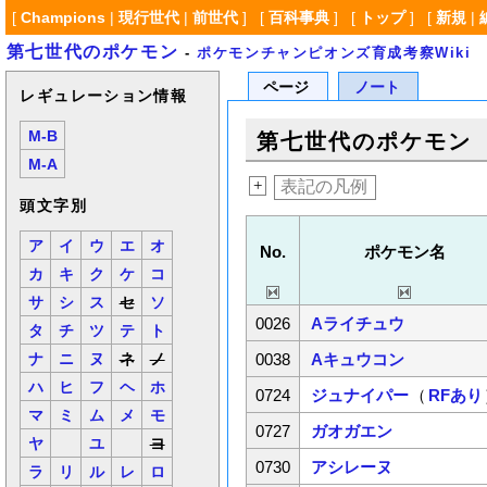
[
Champions
|
現行世代
|
前世代
] [
百科事典
] [
トップ
] [
新規
|
第七世代のポケモン
-
ポケモンチャンピオンズ育成考察Wiki
ページ
ノート
レギュレーション情報
M-B
第七世代のポケモン
M-A
+
表記の凡例
頭文字別
ア
イ
ウ
エ
オ
No.
ポケモン名
カ
キ
ク
ケ
コ
サ
シ
ス
セ
ソ
0026
Aライチュウ
タ
チ
ツ
テ
ト
0038
Aキュウコン
ナ
ニ
ヌ
ネ
ノ
ハ
ヒ
フ
ヘ
ホ
0724
ジュナイパー
（
RFあり
マ
ミ
ム
メ
モ
0727
ガオガエン
ヤ
ユ
ヨ
0730
アシレーヌ
ラ
リ
ル
レ
ロ