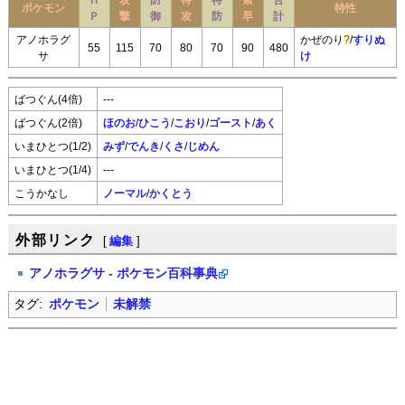
Ｈ
攻
防
特
特
素
合
ポケモン
特性
Ｐ
撃
御
攻
防
早
計
アノホラグ
かぜのり
?
/
すりぬ
55
115
70
80
70
90
480
サ
け
ばつぐん(4倍)
---
ばつぐん(2倍)
ほのお
/
ひこう
/
こおり
/
ゴースト
/
あく
いまひとつ(1/2)
みず
/
でんき
/
くさ
/
じめん
いまひとつ(1/4)
---
こうかなし
ノーマル
/
かくとう
外部リンク
[
編集
]
アノホラグサ - ポケモン百科事典
タグ:
ポケモン
未解禁