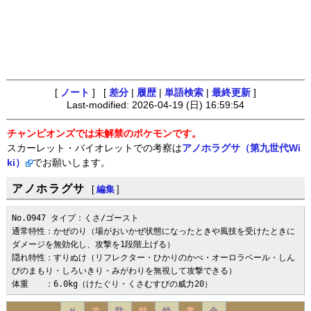
[
ノート
] [
差分
|
履歴
|
単語検索
|
最終更新
]
Last-modified: 2026-04-19 (日) 16:59:54
チャンピオンズでは未解禁のポケモンです。
スカーレット・バイオレットでの考察は
アノホラグサ（第九世代Wi
ki）
でお願いします。
アノホラグサ
[
編集
]
No.0947 タイプ：くさ/ゴースト

通常特性：かぜのり（場がおいかぜ状態になったときや風技を受けたときに
ダメージを無効化し、攻撃を1段階上げる）

隠れ特性：すりぬけ（リフレクター・ひかりのかべ・オーロラベール・しん
ぴのまもり・しろいきり・みがわりを無視して攻撃できる）

体重　　：6.0kg（けたぐり・くさむすびの威力20）