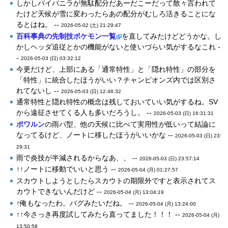
しかしバイバニラが無駄配分だあーだこーだって散々言われて
たけど天候が雪に変わったらあの配分がむしろ活きることにな
るとはね。 --
2026-05-02 (土) 21:29:47
百科事典の先制技ポケモン一覧
を直してみたけどどうかな。し
かしヘッダ追従とかの機能がないと使いづらい気がするなこれ -
-
2026-05-03 (日) 03:32:12
今更だけど、上部にある「通常特性」と「隠れ特性」の部分を
「特性」に統合したほうがいい？チャンピオンズ内では区別さ
れてないし --
2026-05-03 (日) 12:46:32
通常特性と隠れ特性の概念は残しておいていい気がするね。SV
から遠征させてくる人も多いだろうし。 --
2026-05-03 (日) 16:31:31
ポワルン
の雨パ型、他の天候に比べて実用性が低いって結論に
なってるけど、ノートに移したほうがいいかな --
2026-05-03 (日) 23:
29:31
雨で炎技が半減されるからなあ、、 --
2026-05-03 (日) 23:57:14
↑↑ノートに移動でいいと思う --
2026-05-04 (月) 01:27:57
スカウトしようとしたらスカウトの期限外ですと表示されてス
カウトできないんだけど --
2026-05-04 (月) 13:04:19
↑俺もなったわ。バグみたいだね。 --
2026-05-04 (月) 13:24:00
↑↑今さっき再度試してみたら直ってました！！！ --
2026-05-04 (月)
13:50:58