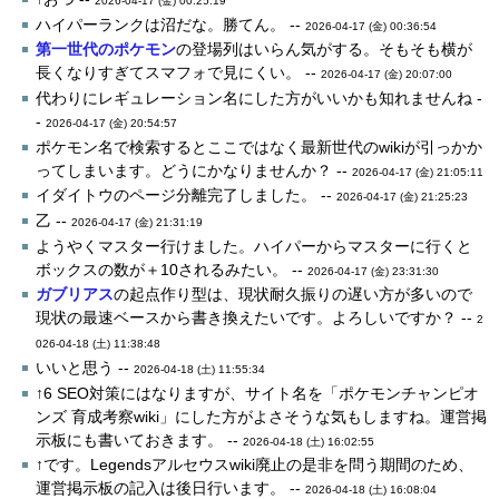
2026-04-17 (金) 00:25:19
ハイパーランクは沼だな。勝てん。 --
2026-04-17 (金) 00:36:54
第一世代のポケモン
の登場列はいらん気がする。そもそも横が
長くなりすぎてスマフォで見にくい。 --
2026-04-17 (金) 20:07:00
代わりにレギュレーション名にした方がいいかも知れませんね -
-
2026-04-17 (金) 20:54:57
ポケモン名で検索するとここではなく最新世代のwikiが引っかか
ってしまいます。どうにかなりませんか？ --
2026-04-17 (金) 21:05:11
イダイトウのページ分離完了しました。 --
2026-04-17 (金) 21:25:23
乙 --
2026-04-17 (金) 21:31:19
ようやくマスター行けました。ハイパーからマスターに行くと
ボックスの数が＋10されるみたい。 --
2026-04-17 (金) 23:31:30
ガブリアス
の起点作り型は、現状耐久振りの遅い方が多いので
現状の最速ベースから書き換えたいです。よろしいですか？ --
2
026-04-18 (土) 11:38:48
いいと思う --
2026-04-18 (土) 11:55:34
↑6 SEO対策にはなりますが、サイト名を「ポケモンチャンピオ
ンズ 育成考察wiki」にした方がよさそうな気もしますね。運営掲
示板にも書いておきます。 --
2026-04-18 (土) 16:02:55
↑です。Legendsアルセウスwiki廃止の是非を問う期間のため、
運営掲示板の記入は後日行います。 --
2026-04-18 (土) 16:08:04