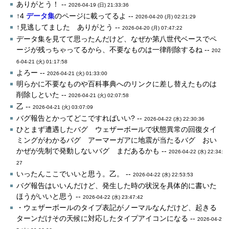
ありがとう！ --
2026-04-19 (日) 21:33:36
↑4
データ集
のページに載ってるよ --
2026-04-20 (月) 02:21:29
↑見逃してました ありがとう --
2026-04-20 (月) 07:47:22
データ集を見てて思ったんだけど、なぜか第八世代ベースでペ
ージが残っちゃってるから、不要なものは一律削除するね --
202
6-04-21 (火) 01:17:58
よろー --
2026-04-21 (火) 01:33:00
明らかに不要なものや百科事典へのリンクに差し替えたものは
削除しといた --
2026-04-21 (火) 02:07:58
乙 --
2026-04-21 (火) 03:07:09
バグ報告とかってどこですればいい? --
2026-04-22 (水) 22:30:36
ひとまず遭遇したバグ ウェザーボールで状態異常の回復タイ
ミングがわかるバグ アーマーガアに地震が当たるバグ おい
かぜが先制で発動しないバグ まだあるかも --
2026-04-22 (水) 22:34:
27
いったんここでいいと思う。乙。 --
2026-04-22 (水) 22:53:53
バグ報告はいいんだけど、発生した時の状況を具体的に書いた
ほうがいいと思う --
2026-04-22 (水) 23:47:42
・ウェザーボールのタイプ表記がノーマルなんだけど、起きる
ターンだけその天候に対応したタイプアイコンになる --
2026-04-2