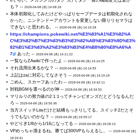
8くらい。メガシンカのタグつけてタグ一覧の機能使えば楽か
も？ --
2026-04-08 (水) 14:08:18
本体初期化してみたけどやっぱりセーブデータは初期化されな
かった。ニンテンドーアカウントを変更しない限りリセマラは
できないと思われる。 --
2026-04-08 (水) 14:10:29
https://champions.pokewiki.net/%E3%83%A1%E3%82%A
C%E3%82%B7%E3%83%B3%E3%82%AB%E3%83%9D%E3%
82%B1%E3%83%A2%E3%83%B3%E4%B8%80%E8%A6%A
7
あった --
2026-04-08 (水) 14:11:22
一覧ならZAwikiで作ったよ --
2026-04-08 (水) 14:14:25
それ流用出来るかな？ --
2026-04-08 (水) 14:14:55
上記はzaに対応してなさそう --
2026-04-08 (水) 14:15:19
ごめん、スカーフあったわ --
2026-04-08 (水) 14:42:11
対戦BGMを選べるのが神 --
2026-04-08 (水) 16:34:52
マリルリの努力値の2:1:1ってチャンピオンズだとどうなるんだ
ろ --
2026-04-08 (水) 16:50:36
当方スイッチLiteだけど結構もっさりしてる。スイッチ2だとそ
うでもないのかな？ --
2026-04-08 (水) 16:55:17
やどりぎ1/8から1/16になってる --
2026-04-08 (水) 18:28:13
VPめっちゃ溜まるね。勝てば300VPもらえるし。 --
2026-04-08 (水)
18:33:41