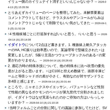
イリュー側のカイリュナイト消すといいんじゃないか？ --
2026-0
4-13 (月) 15:35:56
とりあえずカイリューのページを整理してみた。未解禁要素は
コメントアウトしてるけど、テラスタルやアンコールがらみは
コメントアウトじゃなくて削除でもいい気がしてきた --
2026-04-1
3 (月) 21:52:28
↑4 性格候補ごとに行追加すればいいと思う。↑いいと思う --
2026
-04-14 (火) 20:14:08
イダイトウ
について2点ほど書きます。1. 種族値上耐久アタッカ
ーのHA, HC振りは効率悪いので、某論理等で型確立された♀は
変更しましたが、S振り主流かつウェーブタックルのある♂の変
更がわかりません。 --
2026-04-14 (火) 20:26:43
2. 適応力時の特殊氷技について、他の特殊水に比べ吹雪の優先
度が上がると思います。♀はC100と控えめ数値で、抜群冷凍ビ
ームと等倍シャドボの差が小さく、有効なのが対サザンドラと
氷4倍と感じます。 --
2026-04-14 (火) 20:31:44
ところで、ニャオニクスやイエッサン、パフュートンなど性別
で性能の異なるポケモンのページが第九世代で分割されました
が、イダイトウはなぜ見送られたのかご存知の方はいらっしゃ
いますか？ --
2026-04-14 (火) 21:10:16
↑当時フォルムごとの分割に関しての議論に参加してたけど、SV