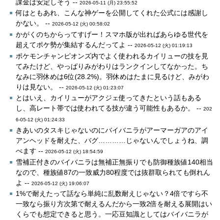
課金は安定しそう --
2026-05-11 (月) 23:55:52
何はともあれ、こんな神ゲーを公開してくれた公式には感謝し
かない。 --
2026-05-12 (火) 00:58:02
かがくのちからってすげー！スマホ版が出ればあらゆる世代を
超えてポケ勢が集結するんだってよ --
2026-05-12 (火) 01:19:13
ポケモンチャンピオンズ内でよく使われるカイリューの技を見
てみたけど、やっぱりみがわりはランクインしてなかった。ち
なみに羽休めは6位(28.2%)。羽休めはたまに見るけど、みがわ
りは見ない。 --
2026-05-12 (火) 01:23:07
とはいえ、カイリューがアクジェ使ってきたという話もある
し、高レート帯では使われてる技が違う可能性もあるか。 --
202
6-05-12 (火) 01:24:33
きあいのタスキじゃないのにバイバニラがアーマーガアのアイ
アンヘッドを耐えた、バグ…………じゃないんでしょうね、調
べます --
2026-05-12 (火) 18:54:59
雪補正付きのバイバニラは無補正無振りでも防御種族値140相当
なので、種族値87の一致威力80程度では抜群取られても倒れん
よ --
2026-05-12 (火) 19:06:07
1%で耐えたって話なら単純に乱数耐えじゃない？4倍ですら不
一致なら振り方次第で耐えるんだから一致2倍を耐える展開はい
くらでも想定できると思う。一応豆知識としてはバイバニラが