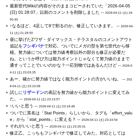
最新世代Wikiの内容がそのままコピーされていた「2026-04-05
(日) 01:28:07」以前のコメントを削除しました --
2026-04-11 (土) 19:
50:40
↑なるほど、4足して8で割るのか。修正していきます。 --
2026-04-
11 (土) 21:28:50
昼に挙げたZワザ・ダイマックス・テラスタルのコメントアウト
追記を
フシギバナ
で対応。ついでにメガの型を第七世代から移
植。努力値については努力値考察以外の部分も修正が必要だ
ね。というか呼び方は能力ポイントじゃなくて努力値のままで
通すってことでいいのかな？一応別物ではあるんだけど --
2026-0
4-11 (土) 23:03:35
あー、確かに努力値ではなく能力ポイントの方がいいね。 --
202
6-04-11 (土) 23:10:08
試しに
リザードン
の表記を努力値から能力ポイントに変えてみ
た。 --
2026-04-11 (土) 23:13:57
↑いいと思う --
2026-04-11 (土) 23:16:48
ついでに英名は「Stat Points」らしいから、タグも「effort_valu
e」から「stat_points」に変える？ --
2026-04-11 (土) 23:24:54
それがいいと思う --
2026-04-11 (土) 23:26:31
修正乙。こっちもフシギバナで修正してみた。対応としては