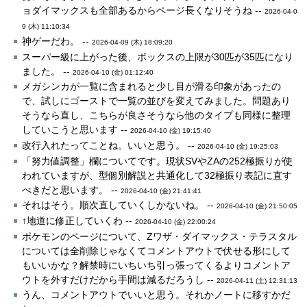
ョダイマックスも全部あるからページ長くなりそうね --
2026-04-0
9 (木) 11:10:34
神ゲーだわ。 --
2026-04-09 (木) 18:09:20
スーパー級に上がった後、ボックスの上限が30匹が35匹になり
ました。 --
2026-04-10 (金) 01:12:40
メガシンカが一覧に含まれると少し目が滑る印象があったの
で、試しにゴーストで一覧の並びを変えてみました。問題あり
そうなら直し、こちらが良さそうなら他のタイプも同様に整理
していこうと思います --
2026-04-10 (金) 19:15:40
改行入れたってことね。いいと思う。 --
2026-04-10 (金) 19:25:03
「努力値調整」欄についてです。現状SVやZAの252極振りが使
われていますが、型個別解説と共通化して32極振り表記に直す
べきだと思います。 --
2026-04-10 (金) 21:41:41
それはそう。順次直していくしかないね。 --
2026-04-10 (金) 21:50:05
↑地道に修正していくわ --
2026-04-10 (金) 22:00:24
ポケモンのページについて、Zワザ・ダイマックス・テラスタル
については全削除じゃなくてコメントアウトで伏せる形にして
もいいかな？解禁時にいちいち引っ張ってくるよりコメントア
ウトを外すだけだから手間は減るだろうし --
2026-04-11 (土) 12:31:13
うん、コメントアウトでいいと思う。それかノートに移すかだ