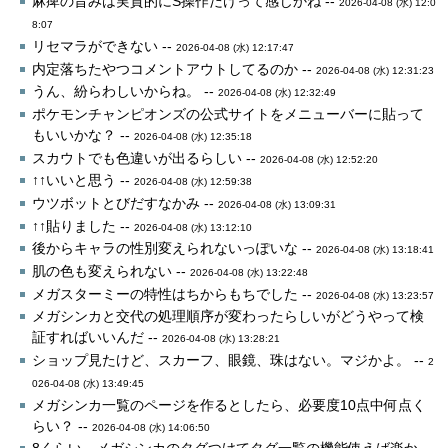
麻痺の旨みは実質的にS操作だけって感じかね --
2026-04-08 (水) 12:0
8:07
リセマラができない --
2026-04-08 (水) 12:17:47
内定落ちたやつコメントアウトしてるのか --
2026-04-08 (水) 12:31:23
うん、紛らわしいからね。 --
2026-04-08 (水) 12:32:49
ポケモンチャンピオンズの公式サイトをメニューバーに貼って
もいいかな？ --
2026-04-08 (水) 12:35:18
スカウトでも色違いが出るらしい --
2026-04-08 (水) 12:52:20
↑↑いいと思う --
2026-04-08 (水) 12:59:38
ウツボットとびだすなかみ --
2026-04-08 (水) 13:09:31
↑↑貼りました --
2026-04-08 (水) 13:12:10
後からキャラの性別変えられないっぽいな --
2026-04-08 (水) 13:18:41
肌の色も変えられない --
2026-04-08 (水) 13:22:48
メガスターミーの特性はちからもちでした --
2026-04-08 (水) 13:23:57
メガシンカと交代の処理順序が変わったらしいがどうやって検
証すればいいんだ --
2026-04-08 (水) 13:28:21
ショップ見たけど、スカーフ、眼鏡、珠はない。マジかよ。 --
2
026-04-08 (水) 13:49:45
メガシンカ一覧のページを作るとしたら、必要度10点中何点く
らい？ --
2026-04-08 (水) 14:06:50