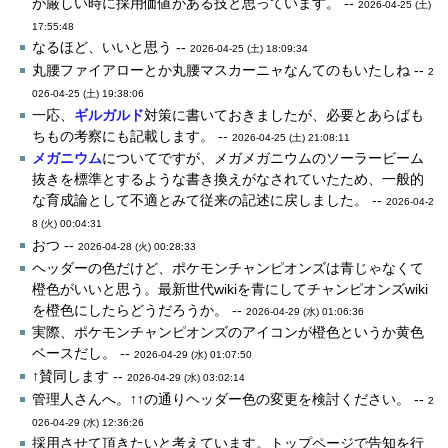
が厳しい時に採用価値がある技と思っています。 --
2026-04-25 (土)
17:55:48
なるほど、いいと思う --
2026-04-25 (土) 18:09:34
丸腰ファイアローとか丸腰マスカーニャなんてのもいたしね --
2
026-04-25 (土) 19:38:06
一応、
ギルガルド
対策に書いておきましたが、必要とあらばも
ちもの考察にも記載します。 --
2026-04-25 (土) 21:08:11
メガニウム
についてですが、メガメガニウムのソーラービーム
抜きを標準とするような書き換えがなされていたため、一般的
な育成論として不適とみて従来の記述に戻しました。 --
2026-04-2
8 (火) 00:04:31
おつ --
2026-04-28 (火) 00:28:33
ヘッダーの色だけど、ポケモンチャンピオンズは青じゃなくて
橙色がいいと思う。最新世代wikiを青にしてチャンピオンズwiki
を橙色にしたらどうだろうか。 --
2026-04-29 (水) 01:06:36
実際、ポケモンチャンピオンズのアイコンが橙色というか黄色
ベースだし。 --
2026-04-29 (水) 01:07:50
↑賛同します --
2026-04-29 (水) 03:02:14
管理人さんへ。↑↑の通りヘッダー色の変更を検討ください。 --
2
026-04-29 (水) 12:36:26
採用させて頂きたいと考えています。トップページで告知を行