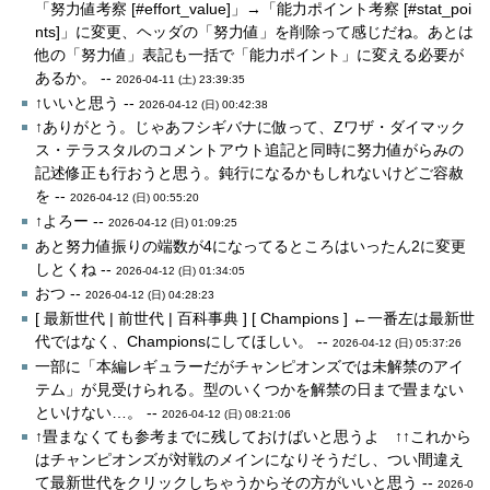
「努力値考察 [#effort_value]」→「能力ポイント考察 [#stat_poi
nts]」に変更、ヘッダの「努力値」を削除って感じだね。あとは
他の「努力値」表記も一括で「能力ポイント」に変える必要が
あるか。 --
2026-04-11 (土) 23:39:35
↑いいと思う --
2026-04-12 (日) 00:42:38
↑ありがとう。じゃあフシギバナに倣って、Zワザ・ダイマック
ス・テラスタルのコメントアウト追記と同時に努力値がらみの
記述修正も行おうと思う。鈍行になるかもしれないけどご容赦
を --
2026-04-12 (日) 00:55:20
↑よろー --
2026-04-12 (日) 01:09:25
あと努力値振りの端数が4になってるところはいったん2に変更
しとくね --
2026-04-12 (日) 01:34:05
おつ --
2026-04-12 (日) 04:28:23
[ 最新世代 | 前世代 | 百科事典 ] [ Champions ] ←一番左は最新世
代ではなく、Championsにしてほしい。 --
2026-04-12 (日) 05:37:26
一部に「本編レギュラーだがチャンピオンズでは未解禁のアイ
テム」が見受けられる。型のいくつかを解禁の日まで畳まない
といけない…。 --
2026-04-12 (日) 08:21:06
↑畳まなくても参考までに残しておけばいと思うよ ↑↑これから
はチャンピオンズが対戦のメインになりそうだし、つい間違え
て最新世代をクリックしちゃうからその方がいいと思う --
2026-0