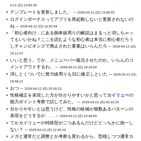
4-12 (日) 13:00:36
テンプレートを更新しました。 --
2026-04-12 (日) 13:48:55
ログインボーナスってアプリを再起動しないと更新されないの
ね --
2026-04-12 (日) 14:00:49
「初心者向け」にある個体値周りの解説はまるっと消しちゃっ
てもいいかね？ここを読むような初心者は本当に初心者だろう
しチャンピオンズで廃止された要素はいらんだろ --
2026-04-12 (日)
19:12:47
いいと思う。てか、メニューバー復活させたのか。いらんのコ
メントアウトするわ。 --
2026-04-12 (日) 19:16:00
消しとくついでに努力値周りも32に修正しといた --
2026-04-12 (日)
19:58:21
おつ --
2026-04-12 (日) 20:00:23
性格補正を表現した方が分かりやすいかと思って
カイリュー
の
能力ポイント考察で試してみた。 --
2026-04-13 (月) 04:32:24
分かりやすいとは思うけど、性格の候補が複数あるパターンの
表現をどうするか…… --
2026-04-13 (月) 10:49:05
てかカイリューの特殊型が二つあるんだけどどっちかに統一し
ない？ --
2026-04-13 (月) 12:40:10
メガと通常だと調整とか考察も変わるから、型残しつつ通常カ