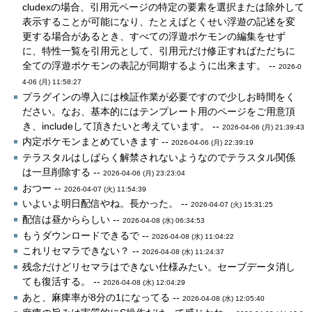
cludexの場合、引用元ページの特定の要素を選択または除外して
表示することが可能になり、たとえばとくせい浮遊の記述を変
更する場合があるとき、すべての浮遊ポケモンの編集をせず
に、特性一覧を引用元として、引用元だけ修正すればただちに
全ての浮遊ポケモンの表記が同期するように出来ます。 --
2026-0
4-06 (月) 11:58:27
プラグインの導入には検証作業が必要ですので少しお時間をく
ださい。なお、基本的にはテンプレート用のページをご用意頂
き、includeして頂きたいと考えています。 --
2026-04-06 (月) 21:39:43
内定ポケモンまとめていきます --
2026-04-06 (月) 22:39:19
テラスタルはしばらく解禁されないようなのでテラスタル関係
は一旦削除する --
2026-04-06 (月) 23:23:04
おつー --
2026-04-07 (火) 11:54:39
いよいよ明日配信やね。長かった。 --
2026-04-07 (火) 15:31:25
配信は昼かららしい --
2026-04-08 (水) 06:34:53
もうダウンロードできるで --
2026-04-08 (水) 11:04:22
これリセマラできない？ --
2026-04-08 (水) 11:24:37
残念だけどリセマラはできない仕様みたい。セーブデータ消し
ても復活する。 --
2026-04-08 (水) 12:04:29
あと、麻痺率が8分の1になってる --
2026-04-08 (水) 12:05:40