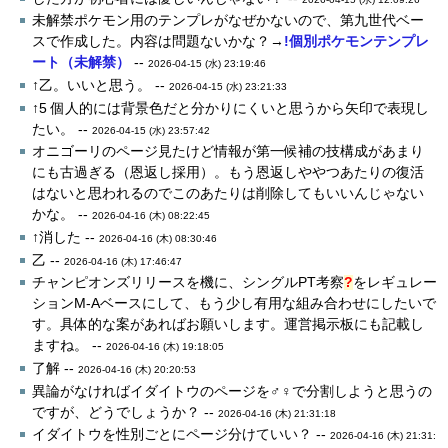
未解禁ポケモン用のテンプレがなぜかないので、第九世代ベー
スで作成した。内容は問題ないかな？→
!個別ポケモンテンプレ
ート（未解禁）
--
2026-04-15 (水) 23:19:46
↑乙。いいと思う。 --
2026-04-15 (水) 23:21:33
↑5 個人的には背景色だと分かりにくいと思うから矢印で表現し
たい。 --
2026-04-15 (水) 23:57:42
オニゴーリのページ見たけど情報が第一候補の技構成があまり
にも古過ぎる（恩返し採用）。もう恩返しややつあたりの復活
はないと思われるのでこのあたりは削除してもいいんじゃない
かな。 --
2026-04-16 (木) 08:22:45
↑消した --
2026-04-16 (木) 08:30:46
乙 --
2026-04-16 (木) 17:46:47
チャンピオンズリリースを機に、
シングルPT考察
?
をレギュレー
ションM-Aベースにして、もう少し有用な組み合わせにしたいで
す。具体的な案があればお願いします。運営掲示板にも記載し
ますね。 --
2026-04-16 (木) 19:18:05
了解 --
2026-04-16 (木) 20:20:53
異論がなければイダイトウのページを♂♀で分割しようと思うの
ですが、どうでしょうか？ --
2026-04-16 (木) 21:31:18
イダイトウを性別ごとにページ分けていい？ --
2026-04-16 (木) 21:31: