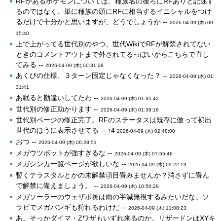
RFがあるポケモンについては、種族名の後ろにRFありと記述す
るのではなく、単に種族の頭にRFに相当するイニシャルをつけ
るだけで十分かと思いますが、どうでしょうか --
2026-04-09 (木) 00:
15:40
上で上がってる世代別のやつ、世代WikiでRFが解禁されてない
ときのコメントアウトまで外されてるっぽいからこちらで直し
てみる --
2026-04-09 (木) 00:31:28
あくびの仕様、３ターン固定じゃなくなった？ --
2026-04-09 (木) 01:
31:41
あ眠ると勘違いしてたわ --
2026-04-09 (木) 01:35:42
世代別の修正助かります --
2026-04-09 (木) 01:39:16
世代別ページの修正完了。RFのステータスは既存に倣って初出
世代のほうに表示させてる -- ↑4
2026-04-09 (木) 02:48:00
おつ --
2026-04-09 (木) 06:28:51
メガウツボットが強すぎるな --
2026-04-09 (木) 07:55:46
メガシンカ一覧ページが欲しいな --
2026-04-09 (木) 09:22:19
暫くテラスタルとかの未解禁項目畳みませんか？消さずに畳ん
で解禁に備えましょう。 --
2026-04-09 (木) 10:50:29
メガソーラーのウェザボ炎は雨の半減無視するみたいだな。ソ
ラビでメガバンギも狩れるわけだ --
2026-04-09 (木) 11:08:23
あ、そっかダイマ・Zワザもいずれ来るのか。リザードンはXYキ