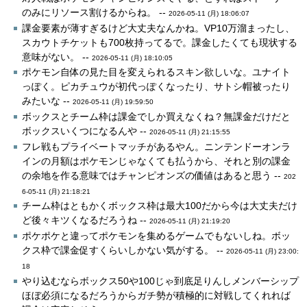
のみにリソース割けるからね。 --
2026-05-11 (月) 18:06:07
課金要素が薄すぎるけど大丈夫なんかね。VP10万溜まったし、
スカウトチケットも700枚持ってるで。課金したくても現状する
意味がない。 --
2026-05-11 (月) 18:10:05
ポケモン自体の見た目を変えられるスキン欲しいな。ユナイト
っぽく。ピカチュウが初代っぽくなったり、サトシ帽被ったり
みたいな --
2026-05-11 (月) 19:59:50
ボックスとチーム枠は課金でしか買えなくね？無課金だけだと
ボックスいくつになるんや --
2026-05-11 (月) 21:15:55
フレ戦もプライベートマッチがあるやん。ニンテンドーオンラ
インの月額はポケモンじゃなくても払うから、それと別の課金
の余地を作る意味ではチャンピオンズの価値はあると思う --
202
6-05-11 (月) 21:18:21
チーム枠はともかくボックス枠は最大100だから今は大丈夫だけ
ど後々キツくなるだろうね --
2026-05-11 (月) 21:19:20
ポケポケと違ってポケモンを集めるゲームでもないしね。ボッ
クス枠で課金促すくらいしかない気がする。 --
2026-05-11 (月) 23:00:
18
やり込むならボックス50や100じゃ到底足りんしメンバーシップ
ほぼ必須になるだろうからガチ勢が積極的に対戦してくれれば