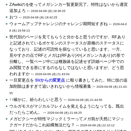
ZAwikiのを使ってメガシンカ一覧更新完了。特性はないから適宜
追加よろ --
2026-04-08 (水) 18:36:25
おつ --
2026-04-08 (水) 18:42:25
ウォームアップチャレンジのチャレンジ期間短すぎね --
2026-04-0
8 (水) 19:59:13
世代別のページを見てもらうと分かると思うのですが、RFあり
と記述されているポケモンのステータスが原種のステータスに
なっており、記述の可読性を損なっていると思います。一方、
見やすさの点でRFとメガは(RFあり)や(メガシンカあり)の形で
分離し、一覧ページ中には種族値を記述せず詳細ページ中での
み閲覧できる形にするのもなしではないと思いますが、どう思
われますか --
2026-04-08 (水) 21:43:04
一旦変更点を
SVからの変更点
に殴り書きしてみた。特に技の追
加削除は多すぎて追いきれないから情報募集 --
2026-04-08 (水) 21:43:
55
↑↑確かに、紛らわしいと思う --
2026-04-08 (水) 21:44:50
ウルガモスがマジカルフレイムを覚えるようになってる。既出
だったらごめん。 --
2026-04-08 (水) 21:46:25
メガピクシーが特性マジックミラーってメガ前が天然にマジッ
クガードだからこれ結構無法だな？ --
2026-04-08 (水) 22:10:12