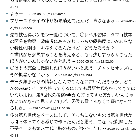
2026-05-02 (土) 11:
43:41
よろー --
2026-05-02 (土) 12:36:56
フリーズドライの凍り効果消えてたんだ…直さなきゃ --
2026-05-0
2 (土) 12:39:24
先制技習得ポケモン一覧について、①レベル習得、タマゴ技等
の区分を撤廃 ②備考にあるがむしゃらや優先度にかかわらな
い特性の削除 を考えてるんだけど、どうだろうか？
全世代から参照することを考えると、もう少しすっきりさせた
ほうがいいんじゃないかと思う --
2026-05-02 (土) 12:52:00
①はもう完全に撤廃したほうがいいと思う チャンピオンズに
その概念がないから --
2026-05-02 (土) 15:01:03
データ集まわりの情報はなんでこんなに古いんだろうか。どこ
かのwikiのデータを持ってくるにしても最新世代を持ってきては
いないよね。第9世代の考察wikiから持ってきた方がいいんじゃ
ないのかなって思うんだけど。天候も雪じゃなくて霰になって
るしさ。 --
2026-05-02 (土) 17:08:59
多分第八世代をベースにして、そっちにないものは第九世代か
ら引っ張ってくる感じで作ったんだと思う。こないだ削除した
不要ページも第八世代当時のものが多かったし --
2026-05-02 (土) 18:
49:33