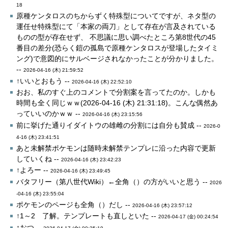
18
原種ケンタロスのちからずく特殊型についてですが、ネタ型の
運任せ特殊型にて「本家の両刀」として存在が言及されている
ものの型が存在せず、 不思議に思い調べたところ第8世代の45
番目の差分(恐らく鎧の孤島で原種ケンタロスが登場したタイミ
ング)で意図的にサルベージされなかったことが分かりました。
--
2026-04-16 (木) 21:59:52
↑いいとおもう --
2026-04-16 (木) 22:52:10
おお、私のすぐ上のコメントで分割案を言ってたのか。しかも
時間も全く同じｗｗ(2026-04-16 (木) 21:31:18)。こんな偶然あ
っていいのかｗｗ --
2026-04-16 (木) 23:15:56
前に挙げた通りイダイトウの雄雌の分割には自分も賛成 --
2026-0
4-16 (木) 23:41:51
あと未解禁ポケモンは随時未解禁テンプレに沿った内容で更新
していくね --
2026-04-16 (木) 23:42:23
↑よろー --
2026-04-16 (木) 23:49:45
バタフリー（第八世代Wiki）←全角（）の方がいいと思う --
2026
-04-16 (木) 23:55:04
ポケモンのページも全角（）だし --
2026-04-16 (木) 23:57:12
↑1～2 了解。テンプレートも直しといた --
2026-04-17 (金) 00:24:54
↑おつ --