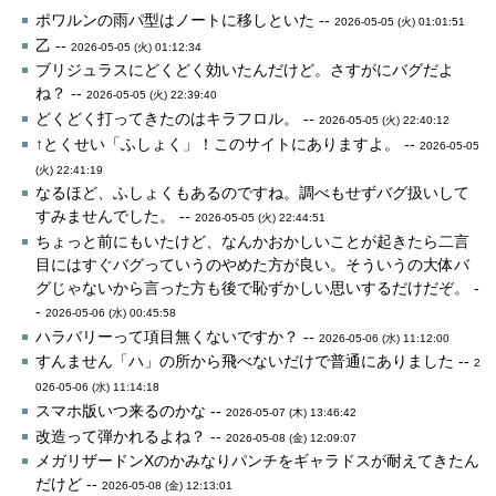
ポワルンの雨パ型はノートに移しといた --
2026-05-05 (火) 01:01:51
乙 --
2026-05-05 (火) 01:12:34
ブリジュラスにどくどく効いたんだけど。さすがにバグだよ
ね？ --
2026-05-05 (火) 22:39:40
どくどく打ってきたのはキラフロル。 --
2026-05-05 (火) 22:40:12
↑とくせい「ふしょく」！このサイトにありますよ。 --
2026-05-05
(火) 22:41:19
なるほど、ふしょくもあるのですね。調べもせずバグ扱いして
すみませんでした。 --
2026-05-05 (火) 22:44:51
ちょっと前にもいたけど、なんかおかしいことが起きたら二言
目にはすぐバグっていうのやめた方が良い。そういうの大体バ
グじゃないから言った方も後で恥ずかしい思いするだけだぞ。 -
-
2026-05-06 (水) 00:45:58
ハラバリーって項目無くないですか？ --
2026-05-06 (水) 11:12:00
すんません「ハ」の所から飛べないだけで普通にありました --
2
026-05-06 (水) 11:14:18
スマホ版いつ来るのかな --
2026-05-07 (木) 13:46:42
改造って弾かれるよね？ --
2026-05-08 (金) 12:09:07
メガリザードンXのかみなりパンチをギャラドスが耐えてきたん
だけど --
2026-05-08 (金) 12:13:01