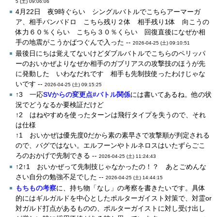
5 (土) 09:06:06
4月22日 夜9時ぐらい シングルバトルでこちらアーマーガ
ア、相手バンバドロ こちら残り２体 相手残り1体 向こうの
体力６０％くらい こちら３０％くらい 回復直後になぜか相
手の地震がこうかばつぐんで入った --
2026-04-25 (土) 09:10:51
最後日にちは覚えてないけどダブルバトルでこちらのペリッパ
ーのおいかぜよりなぜか相手のガブリアスの攻撃技のほうが先
に発動した いわなだれです 相手も先制技使ったわけじゃな
いです --
2026-04-25 (土) 09:15:25
↑3 一応
SVからの変更点#バトル関係
には書いてあるね。他の状
況でどうなるか要検証だけど
↑2 はねやすめを使ったターンは飛行タイプを失うので、それ
は仕様
↑1 おいかぜは優先度0だから素の素早さで攻撃順が判定される
ので、バグではない。エルフーンやトルネロスはいたずらごこ
ろのおかげで先制できる --
2026-04-25 (土) 11:24:43
↑2↑1 おいかぜって先制技じゃなかったの！？ あとごめんな
さい自分の勉強不足でした --
2026-04-25 (土) 14:44:15
もちもの考察
に、持ち物「なし」の考察を書きたいです。具体
的にはギルガルドを中心としたポルターガイスト対策で、対霊or
対ガルド打点があるものの、ポルターガイストに対し受け出し