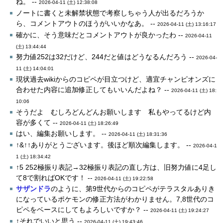
ね。 --
2026-04-11 (土) 12:38:08
ノートに書くと未解禁状態で考察しちゃう人が出るだろうか
ら、コメントアウトのほうがいいかなあ。 --
2026-04-11 (土) 13:16:17
確かに、そう意味だとコメントアウトが良かったわ --
2026-04-11
(土) 13:44:44
努力値252は32だけど、244だと値はどうなるんだろう --
2026-04-
11 (土) 14:04:01
現状過去wikiからのコピペが目立つけど、適宜チャンピオンズに
合わせた内容に追加修正してもいいんだよね？ --
2026-04-11 (土) 18:
10:06
そうだよ むしろどんどんお願いします 私もやってるけど内
容が多くて --
2026-04-11 (土) 18:26:49
はい、編集お願いします。 --
2026-04-11 (土) 18:31:36
↑&↑↑ありがとうございます。後ほど順次編集します。 --
2026-04-1
1 (土) 18:34:42
↑5 252極振り表記→32極振り表記の直し方は、旧努力値に4足し
て8で割ればOKです！ --
2026-04-11 (土) 19:22:58
サザンドラ
のように、第9世代からのコピペがテラスタルありき
になっているポケモンの修正方法がわかりません。7,8世代のコ
ピペをベースにしてもよろしいですか？ --
2026-04-11 (土) 19:24:27
↑それでいいと思う --
2026-04-11 (土) 19:43:46