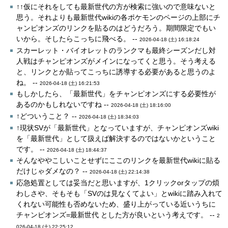
↑↑仮にそれをしても最新世代の方が検索に強いので意味ないと
思う。それよりも最新世代wikiの各ポケモンのページの上部にチ
ャンピオンズのリンクを貼るのはどうだろう。期間限定でもい
いから。そしたらこっちに飛べる。 --
2026-04-18 (土) 16:18:24
スカーレット・バイオレットのランクマも最終シーズンだし対
人戦はチャンピオンズがメインになってくと思う。そう考える
と、リンクとか貼ってこっちに誘導する必要があると思うのよ
ね。 --
2026-04-18 (土) 16:21:53
もしかしたら、「最新世代」をチャンピオンズにする必要性が
あるのかもしれないですね --
2026-04-18 (土) 18:16:00
↑どついうこと？ --
2026-04-18 (土) 18:34:03
↑現状SVが「最新世代」となっていますが、チャンピオンズwiki
を「最新世代」として扱えば解決するのではないかということ
です。 --
2026-04-18 (土) 18:44:37
そんなややこしいことせずにここのリンクを最新世代wikiに貼る
だけじゃダメなの？ --
2026-04-18 (土) 22:14:38
応急処置としては妥当だと思いますが、1クリックorタップの煩
わしさや、そもそも「SVのは見なくてよい」とwikiに踏み入れて
くれない可能性も否めないため、盛り上がっている近いうちに
チャンピオンズ=最新世代 とした方が良いという考えです。 --
2
026-04-18 (土) 22:25:12