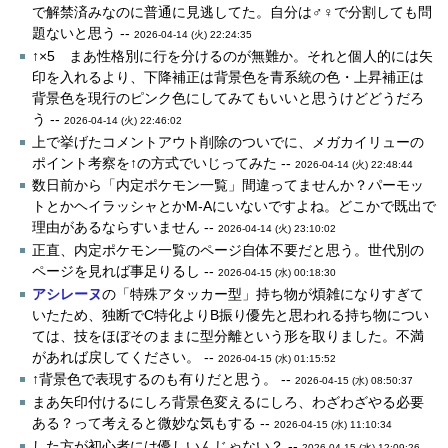
で解禁済みなのに普通に見逃してた。自分は♂♀で分割しても問
題ないと思う --
2026-04-14 (火) 22:24:35
↑×5 まあ性格別に行を分けるのが無難か。それと個人的には矢
印を入れるより、下降補正は背景色を青系統の色・上昇補正は
背景色を現行のピンク色にしてみてもいいと思うけどどうだろ
う --
2026-04-14 (火) 22:46:02
上で挙げたコメントアウト削除のついでに、メガカイリューの
ポイント考察を↑の方式でいじってみた --
2026-04-14 (火) 22:48:44
数日前から「内定ポケモン一覧」間違ってませんか？パーモッ
トとかヘイラッシャとかM-Aにいないですよね。どこかで既出で
理由があるならすいません --
2026-04-14 (火) 23:10:02
正直、内定ポケモン一覧のページ自体不要だと思う。世代別の
ページを見れば事足りるし --
2026-04-15 (水) 00:18:30
アシレーヌ
の「特殊アタッカー型」持ち物が煩雑になりすぎて
いたため、独断でC特化よりB振り優先と思われる持ち物につい
ては、技をほぼそのままに型分離という形を取りました。不満
があれば戻してください。 --
2026-04-15 (水) 01:15:52
↑背景色で表現するのも有りだと思う。 --
2026-04-15 (水) 08:50:37
まあ矢印付けるにしろ背景色変えるにしろ、わざわざやる必要
ある？って考えると微妙な気もする --
2026-04-15 (水) 11:10:34
した方が初心者には優しいんじゃない？ --
2026-04-15 (水) 12:09:26