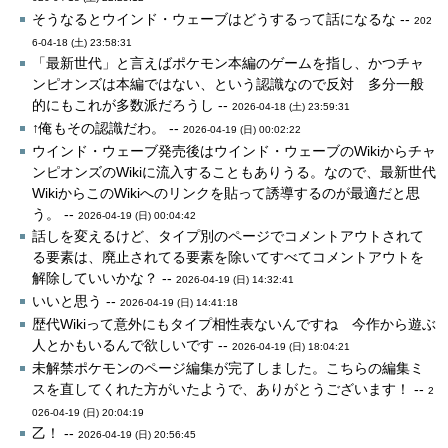
そうなるとウインド・ウェーブはどうするって話になるな --
202
6-04-18 (土) 23:58:31
「最新世代」と言えばポケモン本編のゲームを指し、かつチャ
ンピオンズは本編ではない、という認識なので反対 多分一般
的にもこれが多数派だろうし --
2026-04-18 (土) 23:59:31
↑俺もその認識だわ。 --
2026-04-19 (日) 00:02:22
ウインド・ウェーブ発売後はウインド・ウェーブのWikiからチャ
ンピオンズのWikiに流入することもありうる。なので、最新世代
WikiからこのWikiへのリンクを貼って誘導するのが最適だと思
う。 --
2026-04-19 (日) 00:04:42
話しを変えるけど、タイプ別のページでコメントアウトされて
る要素は、廃止されてる要素を除いてすべてコメントアウトを
解除していいかな？ --
2026-04-19 (日) 14:32:41
いいと思う --
2026-04-19 (日) 14:41:18
歴代Wikiって意外にもタイプ相性表ないんですね 今作から遊ぶ
人とかもいるんで欲しいです --
2026-04-19 (日) 18:04:21
未解禁ポケモンのページ編集が完了しました。こちらの編集ミ
スを直してくれた方がいたようで、ありがとうございます！ --
2
026-04-19 (日) 20:04:19
乙！ --
2026-04-19 (日) 20:56:45