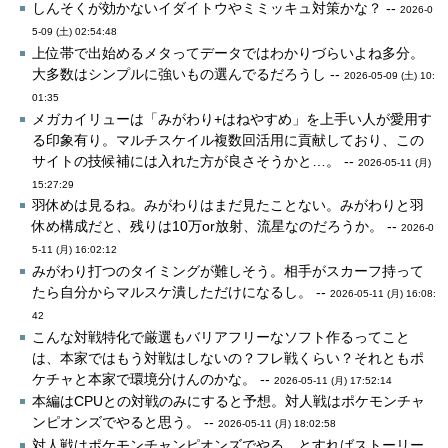
しんそくが効かないイダイトウやミミッキュ対策かな？ --
2026-0
5-09 (土) 02:54:48
上位帯で出始めるメタってデータではわかりづらいよね多分。
大多数はシンプルに強いもの選んでるだろうし --
2026-05-09 (土) 10:
01:35
メガカイリューは「みがわり+はねやすめ」を上手い人が愛用す
る印象有り。マルチスケイル複数回活用に貢献しており、この
サイトの技候補には入れた方が良さそうかと…。 --
2026-05-11 (月)
15:27:29
羽休めは見るね。みがわりはまだ見たことない。みがわりと羽
休め構成だと、残りは10万or放射、流星なのだろうか。 --
2026-0
5-11 (月) 16:02:12
みがわり打つのタイミングが難しそう。相手がスカーフ持って
たら自分からマルスケ潰しただけになるし。 --
2026-05-11 (月) 16:08:
42
こんな対戦特化で厳選もバリアフリーなソフト作るってこと
は、本家ではもう対戦はしないの？フレ戦くらい？それともポ
ケチャと本家で環境分けんのかな。 --
2026-05-11 (月) 17:52:14
本編はCPUとの対戦のみにすると予想。対人戦はポケモンチャ
ンピオンズでやると思う。 --
2026-05-11 (月) 18:02:58
対人戦はポケモンチャンピオンズでやる、とすればストーリー