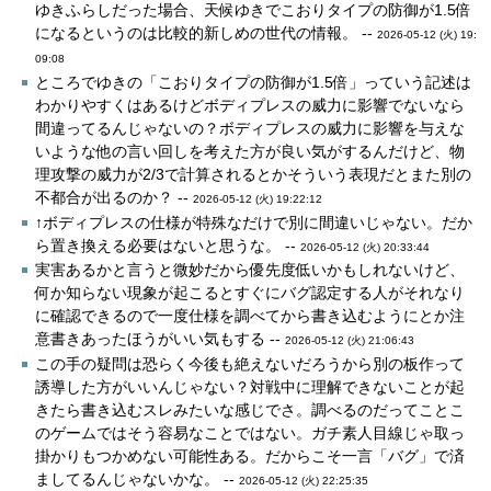
ゆきふらしだった場合、天候ゆきでこおりタイプの防御が1.5倍
になるというのは比較的新しめの世代の情報。 --
2026-05-12 (火) 19:
09:08
ところでゆきの「こおりタイプの防御が1.5倍」っていう記述は
わかりやすくはあるけどボディプレスの威力に影響でないなら
間違ってるんじゃないの？ボディプレスの威力に影響を与えな
いような他の言い回しを考えた方が良い気がするんだけど、物
理攻撃の威力が2/3で計算されるとかそういう表現だとまた別の
不都合が出るのか？ --
2026-05-12 (火) 19:22:12
↑ボディプレスの仕様が特殊なだけで別に間違いじゃない。だか
ら置き換える必要はないと思うな。 --
2026-05-12 (火) 20:33:44
実害あるかと言うと微妙だから優先度低いかもしれないけど、
何か知らない現象が起こるとすぐにバグ認定する人がそれなり
に確認できるので一度仕様を調べてから書き込むようにとか注
意書きあったほうがいい気もする --
2026-05-12 (火) 21:06:43
この手の疑問は恐らく今後も絶えないだろうから別の板作って
誘導した方がいいんじゃない？対戦中に理解できないことが起
きたら書き込むスレみたいな感じでさ。調べるのだってことこ
のゲームではそう容易なことではない。ガチ素人目線じゃ取っ
掛かりもつかめない可能性ある。だからこそ一言「バグ」で済
ましてるんじゃないかな。 --
2026-05-12 (火) 22:25:35