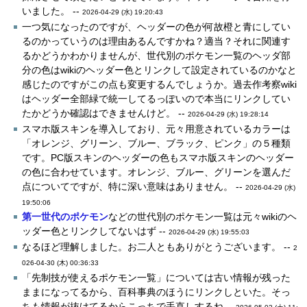
いました。 --
2026-04-29 (水) 19:20:43
一つ気になったのですが、ヘッダーの色が何故橙と青にしてい
るのかっていうのは理由あるんですかね？適当？それに関連す
るかどうかわかりませんが、世代別のポケモン一覧のヘッダ部
分の色はwikiのヘッダー色とリンクして設定されているのかなと
感じたのですがこの点も変更するんでしょうか。過去作考察wiki
はヘッダー全部緑で統一してるっぽいので本当にリンクしてい
たかどうか確認はできませんけど。 --
2026-04-29 (水) 19:28:14
スマホ版スキンを導入しており、元々用意されているカラーは
「オレンジ、グリーン、ブルー、ブラック、ピンク」の５種類
です。PC版スキンのヘッダーの色もスマホ版スキンのヘッダー
の色に合わせています。オレンジ、ブルー、グリーンを選んだ
点についてですが、特に深い意味はありません。 --
2026-04-29 (水)
19:50:06
第一世代のポケモン
などの世代別のポケモン一覧は元々wikiのヘ
ッダー色とリンクしてないはず --
2026-04-29 (水) 19:55:03
なるほど理解しました。お二人ともありがとうございます。 --
2
026-04-30 (木) 00:36:33
「先制技が使えるポケモン一覧」については古い情報が残った
ままになってるから、百科事典のほうにリンクしといた。そっ
ちも情報が抜けてるからこっちで手直しするね --