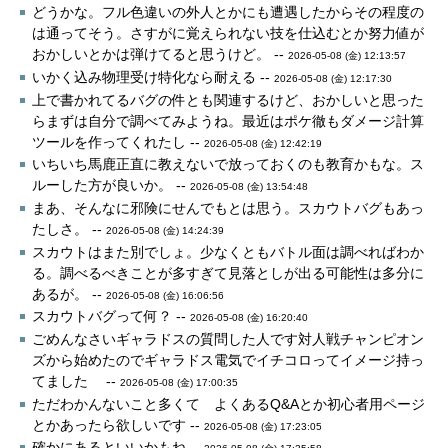
どうかな。フル色違いの外人とかにも遭遇したからその程度の
は通ってそう。さすがに覚えられない技を仕込むとか努力値が
おかしいとかは弾けてると思うけど。 --
2026-05-08 (金) 12:13:57
いかく込み物理受け特化なら耐える --
2026-05-08 (金) 12:17:30
上で書かれてるバグの件とも関連するけど、おかしいと思った
らまずは自分で調べてみようね。最近はポケ徹もダメージ計算
ツールを作ってくれたし --
2026-05-08 (金) 12:42:19
いちいち馬鹿正直に教えないで放っておくのも教育かもな。ス
ルーした方が良いか。 --
2026-05-08 (金) 13:54:48
まあ、そんなに邪険にせんでもとは思う。スカウトバグもあっ
たしさ。 --
2026-05-08 (金) 14:24:39
スカウトはまた別でしょ。少なくともバトル面は調べればわか
る。調べるべきことが多すぎて見落としが出る可能性は多分に
あるが。 --
2026-05-08 (金) 16:06:56
スカウトバグって何？ --
2026-05-08 (金) 16:20:40
ごめんなさいギャラドスの質問した人です対人戦チャンピオン
ズから始めたのでギャラドス電気でイチコロってイメージ持っ
てました --
2026-05-08 (金) 17:00:35
ただわかんないこと多くて よくあるQ&Aとか初心者用ページ
とかあったら欲しいです --
2026-05-08 (金) 17:23:05
確かにあるといいかもね --