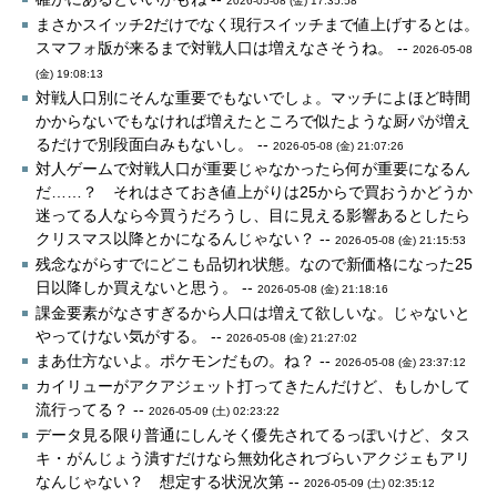
2026-05-08 (金) 17:35:58
まさかスイッチ2だけでなく現行スイッチまで値上げするとは。
スマフォ版が来るまで対戦人口は増えなさそうね。 --
2026-05-08
(金) 19:08:13
対戦人口別にそんな重要でもないでしょ。マッチによほど時間
かからないでもなければ増えたところで似たような厨パが増え
るだけで別段面白みもないし。 --
2026-05-08 (金) 21:07:26
対人ゲームで対戦人口が重要じゃなかったら何が重要になるん
だ……？ それはさておき値上がりは25からで買おうかどうか
迷ってる人なら今買うだろうし、目に見える影響あるとしたら
クリスマス以降とかになるんじゃない？ --
2026-05-08 (金) 21:15:53
残念ながらすでにどこも品切れ状態。なので新価格になった25
日以降しか買えないと思う。 --
2026-05-08 (金) 21:18:16
課金要素がなさすぎるから人口は増えて欲しいな。じゃないと
やってけない気がする。 --
2026-05-08 (金) 21:27:02
まあ仕方ないよ。ポケモンだもの。ね？ --
2026-05-08 (金) 23:37:12
カイリューがアクアジェット打ってきたんだけど、もしかして
流行ってる？ --
2026-05-09 (土) 02:23:22
データ見る限り普通にしんそく優先されてるっぽいけど、タス
キ・がんじょう潰すだけなら無効化されづらいアクジェもアリ
なんじゃない？ 想定する状況次第 --
2026-05-09 (土) 02:35:12