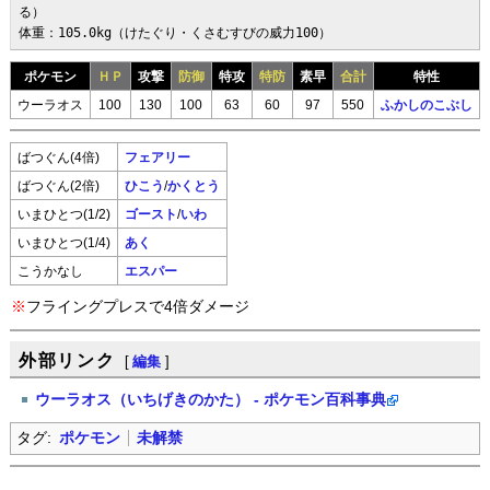
る）

体重：105.0kg（けたぐり・くさむすびの威力100）
ポケモン
ＨＰ
攻撃
防御
特攻
特防
素早
合計
特性
ウーラオス
100
130
100
63
60
97
550
ふかしのこぶし
ばつぐん(4倍)
フェアリー
ばつぐん(2倍)
ひこう
/
かくとう
いまひとつ(1/2)
ゴースト
/
いわ
いまひとつ(1/4)
あく
こうかなし
エスパー
※
フライングプレスで4倍ダメージ
外部リンク
[
編集
]
ウーラオス（いちげきのかた） - ポケモン百科事典
タグ:
ポケモン
未解禁