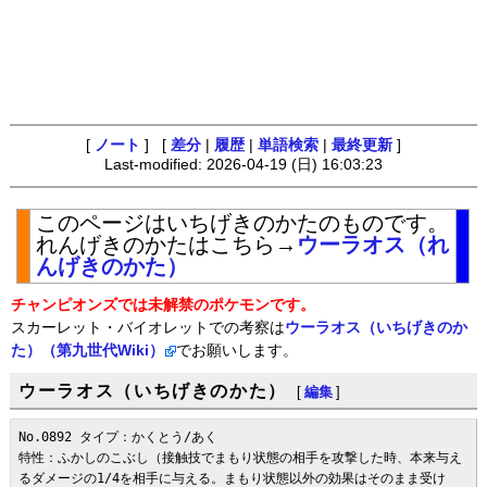
[
ノート
] [
差分
|
履歴
|
単語検索
|
最終更新
]
Last-modified: 2026-04-19 (日) 16:03:23
このページはいちげきのかたのものです。
れんげきのかたはこちら→
ウーラオス（れ
んげきのかた）
チャンピオンズでは未解禁のポケモンです。
スカーレット・バイオレットでの考察は
ウーラオス（いちげきのか
た）（第九世代Wiki）
でお願いします。
ウーラオス（いちげきのかた）
[
編集
]
No.0892 タイプ：かくとう/あく

特性：ふかしのこぶし（接触技でまもり状態の相手を攻撃した時、本来与え
るダメージの1/4を相手に与える。まもり状態以外の効果はそのまま受け