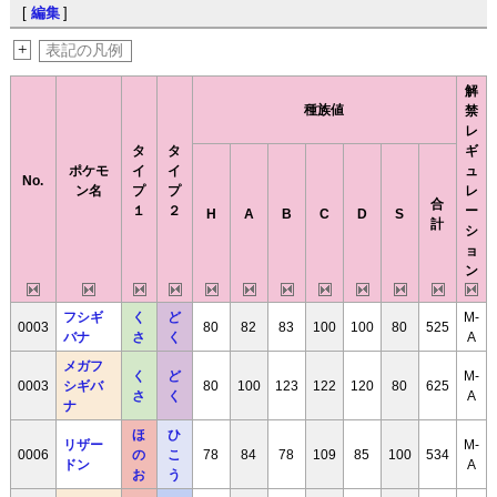
[
編集
]
+
表記の凡例
解
種族値
禁
レ
タ
タ
ギ
ポケモ
イ
イ
ュ
No.
ン名
プ
プ
レ
合
１
２
ー
H
A
B
C
D
S
計
シ
ョ
ン
フシギ
く
ど
M-
0003
80
82
83
100
100
80
525
バナ
さ
く
A
メガフ
く
ど
M-
0003
シギバ
80
100
123
122
120
80
625
さ
く
A
ナ
ほ
ひ
リザー
M-
0006
の
こ
78
84
78
109
85
100
534
ドン
A
お
う