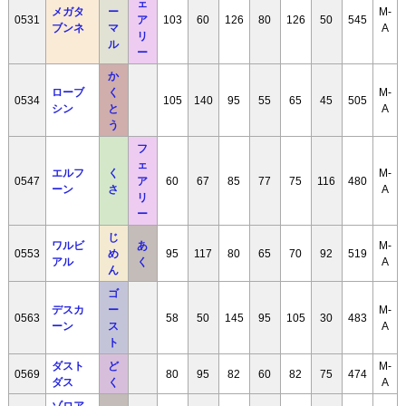
ェ
メガタ
ー
M-
0531
ア
103
60
126
80
126
50
545
ブンネ
マ
A
リ
ル
ー
か
ローブ
く
M-
0534
105
140
95
55
65
45
505
シン
と
A
う
フ
ェ
エルフ
く
M-
0547
ア
60
67
85
77
75
116
480
ーン
さ
A
リ
ー
じ
ワルビ
あ
M-
0553
め
95
117
80
65
70
92
519
アル
く
A
ん
ゴ
デスカ
ー
M-
0563
58
50
145
95
105
30
483
ーン
ス
A
ト
ダスト
ど
M-
0569
80
95
82
60
82
75
474
ダス
く
A
ゾロア