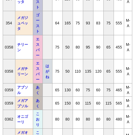
ッタ
ス
A
ト
ゴ
メガジ
ー
M-
354
ュペッ
64
165
75
93
83
75
555
ス
A
タ
ト
エ
チリー
ス
M-
0358
75
50
80
95
90
65
455
ン
パ
A
ー
エ
は
メガチ
ス
M-
0358
が
75
50
110
135
120
65
555
リーン
パ
A
ね
ー
アブソ
あ
M-
0359
65
130
60
75
60
75
465
ル
く
A
メガア
あ
M-
0359
65
150
60
115
60
115
565
ブソル
く
A
こ
オニゴ
M-
0362
お
80
80
80
80
80
80
480
ーリ
A
り
メガオ
こ