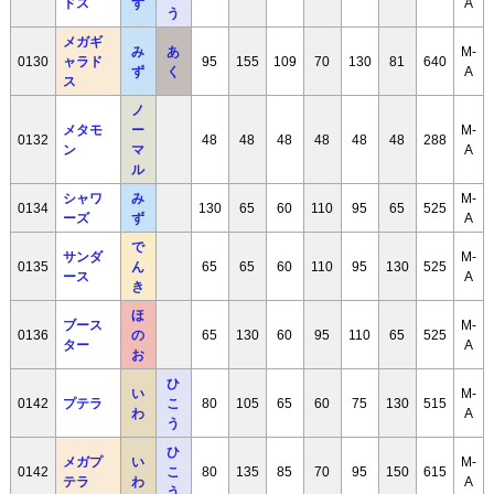
ドス
ず
A
う
メガギ
み
あ
M-
0130
ャラド
95
155
109
70
130
81
640
ず
く
A
ス
ノ
メタモ
ー
M-
0132
48
48
48
48
48
48
288
ン
マ
A
ル
シャワ
み
M-
0134
130
65
60
110
95
65
525
ーズ
ず
A
で
サンダ
M-
0135
ん
65
65
60
110
95
130
525
ース
A
き
ほ
ブース
M-
0136
の
65
130
60
95
110
65
525
ター
A
お
ひ
い
M-
0142
プテラ
こ
80
105
65
60
75
130
515
わ
A
う
ひ
メガプ
い
M-
0142
こ
80
135
85
70
95
150
615
テラ
わ
A
う