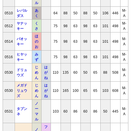
ル
レパル
あ
M-
0510
64
88
50
88
50
106
446
ダス
く
A
ヤナッ
く
M-
0512
75
98
63
98
63
101
498
キー
さ
A
ほ
バオッ
M-
0514
の
75
98
63
98
63
101
498
キー
A
お
ヒヤッ
み
M-
0516
75
98
63
98
63
101
498
キー
ず
A
じ
は
ドリュ
M-
0530
め
が
110
135
60
50
65
88
508
ウズ
A
ん
ね
メガド
じ
は
M-
0530
リュウ
め
が
110
165
100
65
65
103
608
A
ズ
ん
ね
ノ
タブン
ー
M-
0531
103
60
86
60
86
50
445
ネ
マ
A
ル
フ
ノ