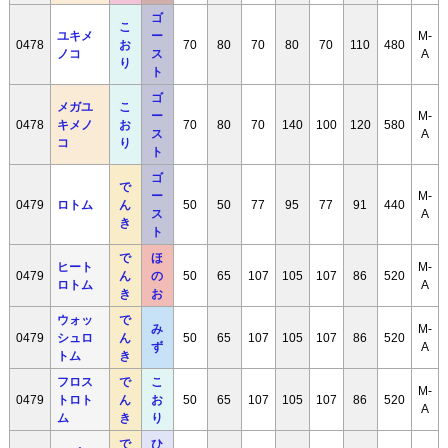
ゴ
こ
ユキメ
ー
M-
0478
お
70
80
70
80
70
110
480
ノコ
ス
A
り
ト
ゴ
メガユ
こ
ー
M-
0478
キメノ
お
70
80
70
140
100
120
580
ス
A
コ
り
ト
ゴ
で
ー
M-
0479
ロトム
ん
50
50
77
95
77
91
440
ス
A
き
ト
で
ほ
ヒート
M-
0479
ん
の
50
65
107
105
107
86
520
ロトム
A
き
お
ウォッ
で
み
M-
0479
シュロ
ん
50
65
107
105
107
86
520
ず
A
トム
き
フロス
で
こ
M-
0479
トロト
ん
お
50
65
107
105
107
86
520
A
ム
き
り
で
ひ