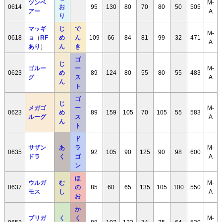
ツンベ
M-
0614
お
95
130
80
70
80
50
505
アー
A
り
マッギ
じ
で
M-
0618
ョ
（
RF
め
ん
109
66
84
81
99
32
471
A
あり
）
ん
き
ゴ
じ
ゴルー
ー
M-
0623
め
89
124
80
55
80
55
483
グ
ス
A
ん
ト
ゴ
じ
メガゴ
ー
M-
0623
め
89
159
105
70
105
55
583
ルーグ
ス
A
ん
ト
ド
サザン
あ
ラ
M-
0635
92
105
90
125
90
98
600
ドラ
く
ゴ
A
ン
ほ
ウルガ
む
M-
0637
の
85
60
65
135
105
100
550
モス
し
A
お
か
ブリガ
く
く
M-