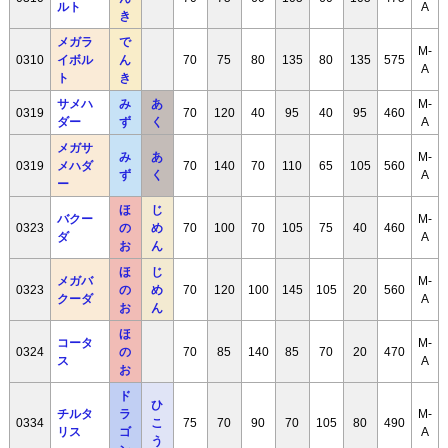
ルト
A
き
メガラ
で
M-
0310
イボル
ん
70
75
80
135
80
135
575
A
ト
き
サメハ
み
あ
M-
0319
70
120
40
95
40
95
460
ダー
ず
く
A
メガサ
み
あ
M-
0319
メハダ
70
140
70
110
65
105
560
ず
く
A
ー
ほ
じ
バクー
M-
0323
の
め
70
100
70
105
75
40
460
ダ
A
お
ん
ほ
じ
メガバ
M-
0323
の
め
70
120
100
145
105
20
560
クーダ
A
お
ん
ほ
コータ
M-
0324
の
70
85
140
85
70
20
470
ス
A
お
ド
ひ
チルタ
ラ
M-
0334
こ
75
70
90
70
105
80
490
リス
ゴ
A
う