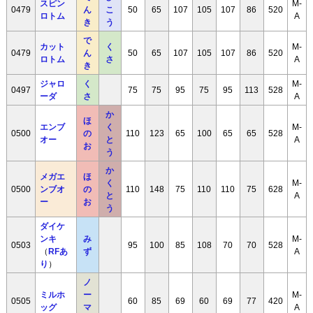
スピン
M-
0479
ん
こ
50
65
107
105
107
86
520
ロトム
A
き
う
で
カット
く
M-
0479
ん
50
65
107
105
107
86
520
ロトム
さ
A
き
ジャロ
く
M-
0497
75
75
95
75
95
113
528
ーダ
さ
A
か
ほ
エンブ
く
M-
0500
の
110
123
65
100
65
65
528
オー
と
A
お
う
か
メガエ
ほ
く
M-
0500
ンブオ
の
110
148
75
110
110
75
628
と
A
ー
お
う
ダイケ
ンキ
み
M-
0503
95
100
85
108
70
70
528
（
RFあ
ず
A
り
）
ノ
ミルホ
ー
M-
0505
60
85
69
60
69
77
420
ッグ
マ
A