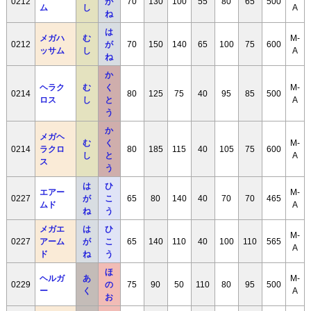
0212
が
70
130
100
55
80
65
500
ム
し
A
ね
は
メガハ
む
M-
0212
が
70
150
140
65
100
75
600
ッサム
し
A
ね
か
ヘラク
む
く
M-
0214
80
125
75
40
95
85
500
ロス
し
と
A
う
か
メガヘ
む
く
M-
0214
ラクロ
80
185
115
40
105
75
600
し
と
A
ス
う
は
ひ
エアー
M-
0227
が
こ
65
80
140
40
70
70
465
ムド
A
ね
う
メガエ
は
ひ
M-
0227
アーム
が
こ
65
140
110
40
100
110
565
A
ド
ね
う
ほ
ヘルガ
あ
M-
0229
の
75
90
50
110
80
95
500
ー
く
A
お