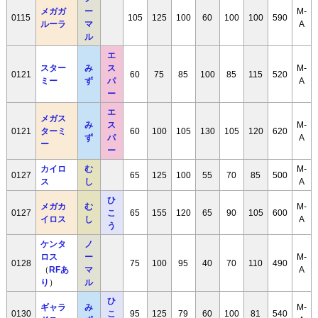
メガガ
ー
M-
0115
105
125
100
60
100
100
590
ルーラ
マ
A
ル
エ
スター
み
ス
M-
0121
60
75
85
100
85
115
520
ミー
ず
パ
A
ー
エ
メガス
み
ス
M-
0121
ターミ
60
100
105
130
105
120
620
ず
パ
A
ー
ー
カイロ
む
M-
0127
65
125
100
55
70
85
500
ス
し
A
ひ
メガカ
む
M-
0127
こ
65
155
120
65
90
105
600
イロス
し
A
う
ケンタ
ノ
ロス
ー
M-
0128
75
100
95
40
70
110
490
（
RFあ
マ
A
り
）
ル
ひ
ギャラ
み
M-
0130
こ
95
125
79
60
100
81
540