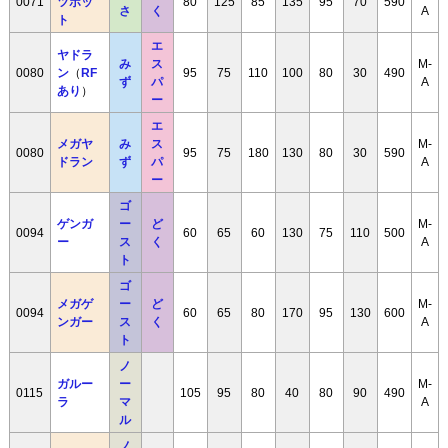
0071
ツボッ
80
125
85
135
95
70
590
さ
く
A
ト
エ
ヤドラ
み
ス
M-
0080
ン
（
RF
95
75
110
100
80
30
490
ず
パ
A
あり
）
ー
エ
メガヤ
み
ス
M-
0080
95
75
180
130
80
30
590
ドラン
ず
パ
A
ー
ゴ
ゲンガ
ー
ど
M-
0094
60
65
60
130
75
110
500
ー
ス
く
A
ト
ゴ
メガゲ
ー
ど
M-
0094
60
65
80
170
95
130
600
ンガー
ス
く
A
ト
ノ
ガルー
ー
M-
0115
105
95
80
40
80
90
490
ラ
マ
A
ル
ノ