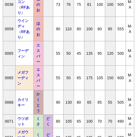
コン
M-
0038
の
73
76
75
81
100
100
505
（
RFあ
A
お
り
）
ウイン
ほ
ディ
M-
0059
の
90
110
80
100
80
95
555
（
RFあ
A
お
り
）
エ
フーデ
ス
M-
0065
55
50
45
135
95
120
500
ィン
パ
A
ー
エ
メガフ
ス
M-
0065
ーディ
55
50
65
175
105
150
600
パ
A
ン
ー
か
カイリ
く
M-
0068
90
130
80
65
85
55
505
キー
と
A
う
ウツボ
く
ど
M-
0071
80
105
65
100
70
70
490
ット
さ
く
A
メガウ
く
ど
M-