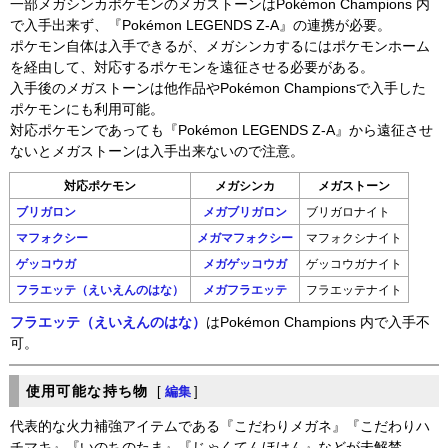
一部メガシンカポケモンのメガストーンはPokémon Champions 内
で入手出来ず、『Pokémon LEGENDS Z-A』の連携が必要。
ポケモン自体は入手できるが、メガシンカするにはポケモンホーム
を経由して、対応するポケモンを遠征させる必要がある。
入手後のメガストーンは他作品やPokémon Championsで入手した
ポケモンにも利用可能。
対応ポケモンであっても『Pokémon LEGENDS Z-A』から遠征させ
ないとメガストーンは入手出来ないので注意。
対応ポケモン
メガシンカ
メガストーン
ブリガロン
メガブリガロン
ブリガロナイト
マフォクシー
メガマフォクシー
マフォクシナイト
ゲッコウガ
メガゲッコウガ
ゲッコウガナイト
フラエッテ（えいえんのはな）
メガフラエッテ
フラエッテナイト
フラエッテ（えいえんのはな）
はPokémon Champions 内で入手不
可。
使用可能な持ち物
[
編集
]
代表的な火力補強アイテムである『こだわりメガネ』『こだわりハ
チマキ』『いのちのたま』『じゃくてんほけん』などが未解禁。