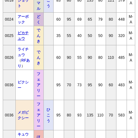
0018
ジョッ
こ
83
80
80
135
80
121
579
マ
A
ト
う
ル
アーボ
ど
M-
0024
60
95
69
65
79
80
448
ック
く
A
で
ピカチ
M-
0025
ん
35
55
40
50
50
90
320
ュウ
A
き
ライチ
で
ュウ
M-
0026
ん
60
90
55
90
80
110
485
（
RFあ
A
き
り
）
フ
ェ
ピクシ
M-
0036
ア
95
70
73
95
90
60
483
ー
A
リ
ー
フ
ェ
ひ
メガピ
M-
0036
ア
こ
95
80
93
135
110
70
583
クシー
A
リ
う
ー
キュウ
ほ