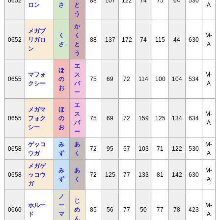
0652
88
107
122
74
75
64
530
ロン
さ
と
A
う
か
メガブ
く
く
M-
0652
リガロ
88
137
172
74
115
44
630
さ
と
A
ン
う
エ
ほ
マフォ
ス
M-
0655
の
75
69
72
114
100
104
534
クシー
パ
A
お
ー
エ
メガマ
ほ
ス
M-
0655
フォク
の
75
69
72
159
125
134
634
パ
A
シー
お
ー
ゲッコ
み
あ
M-
0658
72
95
67
103
71
122
530
ウガ
ず
く
A
メガゲ
み
あ
M-
0658
ッコウ
72
125
77
133
81
142
630
ず
く
A
ガ
ノ
じ
ホルー
ー
M-
0660
め
85
56
77
50
77
78
423
ド
マ
A
ん