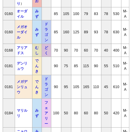
お
り
）
オーダ
み
M-
0160
85
105
100
79
83
78
530
イル
ず
A
ド
メガオ
み
ラ
M-
0160
ーダイ
85
160
125
89
93
78
630
ず
ゴ
A
ル
ン
アリア
む
ど
M-
0168
70
90
70
60
70
40
400
ドス
し
く
A
で
デンリ
M-
0181
ん
90
75
85
115
90
55
510
ュウ
A
き
ド
メガデ
で
ラ
M-
0181
ンリュ
ん
90
95
105
165
110
45
610
ゴ
A
ウ
き
ン
フ
ェ
マリル
み
M-
0184
ア
100
50
80
60
80
50
420
リ
ず
A
リ
ー
ニョロ
み
M-