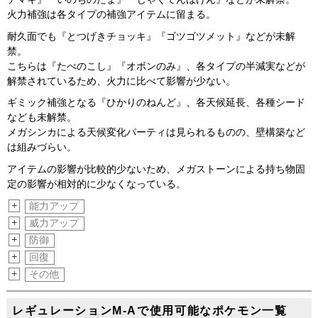
火力補強は各タイプの補強アイテムに留まる。
耐久面でも『とつげきチョッキ』『ゴツゴツメット』などが未解
禁。
こちらは『たべのこし』『オボンのみ』、各タイプの半減実などが
解禁されているため、火力に比べて影響が少ない。
ギミック補強となる『ひかりのねんど』、各天候延長、各種シード
なども未解禁。
メガシンカによる天候変化パーティは見られるものの、壁構築など
は組みづらい。
アイテムの影響が比較的少ないため、メガストーンによる持ち物固
定の影響が相対的に少なくなっている。
+
能力アップ
+
威力アップ
+
防御
+
回復
+
その他
レギュレーションM-Aで使用可能なポケモン一覧