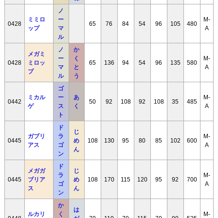
ノ
ミミロ
ー
M-
0428
65
76
84
54
96
105
480
ップ
マ
A
ル
ノ
か
メガミ
ー
く
M-
0428
ミロッ
65
136
94
54
96
135
580
マ
と
A
プ
ル
う
ゴ
ミカル
ー
あ
M-
0442
50
92
108
92
108
35
485
ゲ
ス
く
A
ト
ド
じ
ガブリ
ラ
M-
0445
め
108
130
95
80
85
102
600
アス
ゴ
A
ん
ン
ド
メガガ
じ
ラ
M-
0445
ブリア
め
108
170
115
120
95
92
700
ゴ
A
ス
ん
ン
か
は
ルカリ
く
M-