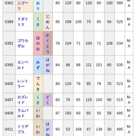
M-
0362
ニゴー
お
80
120
80
120
80
100
580
A
リ
り
じ
ドダイ
く
M-
0389
め
95
109
105
75
85
56
525
トス
さ
A
ん
か
ほ
ゴウカ
く
M-
0392
の
76
104
71
104
71
108
534
ザル
と
A
お
う
は
エンペ
み
M-
0395
が
84
86
88
111
101
60
530
ルト
ず
A
ね
で
レント
M-
0405
ん
80
120
79
95
79
70
523
ラー
A
き
ロズレ
く
ど
M-
0407
60
70
65
125
105
90
515
イド
さ
く
A
ラムパ
い
M-
0409
97
165
60
65
50
58
495
ルド
わ
A
は
トリデ
い
M-
0411
が
60
52
168
47
138
30
495
プス
わ
A
ね