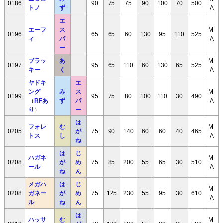
0186
90
75
75
90
100
70
500
トノ
ず
A
エ
エーフ
ス
M-
0196
65
65
60
130
95
110
525
ィ
パ
A
ー
ブラッ
あ
M-
0197
95
65
110
60
130
65
525
キー
く
A
ヤドキ
エ
ング
み
ス
M-
0199
95
75
80
100
110
30
490
（
RFあ
ず
パ
A
り
）
ー
は
フォレ
む
M-
0205
が
75
90
140
60
60
40
465
トス
し
A
ね
は
じ
ハガネ
M-
0208
が
め
75
85
200
55
65
30
510
ール
A
ね
ん
メガハ
は
じ
M-
0208
ガネー
が
め
75
125
230
55
95
30
610
A
ル
ね
ん
は
ハッサ
む
M-