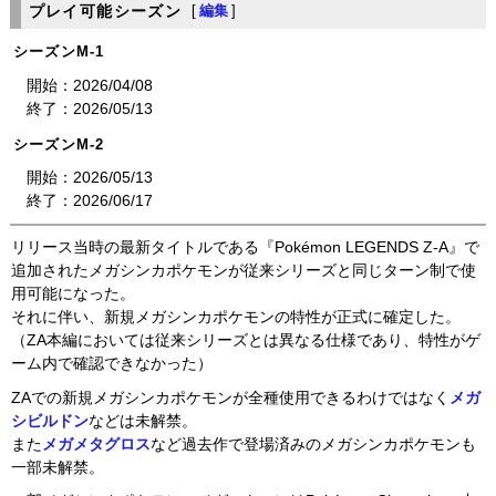
プレイ可能シーズン
[
編集
]
シーズンM-1
開始：2026/04/08
終了：2026/05/13
シーズンM-2
開始：2026/05/13
終了：2026/06/17
リリース当時の最新タイトルである『Pokémon LEGENDS Z-A』で
追加されたメガシンカポケモンが従来シリーズと同じターン制で使
用可能になった。
それに伴い、新規メガシンカポケモンの特性が正式に確定した。
（ZA本編においては従来シリーズとは異なる仕様であり、特性がゲ
ーム内で確認できなかった）
ZAでの新規メガシンカポケモンが全種使用できるわけではなく
メガ
シビルドン
などは未解禁。
また
メガメタグロス
など過去作で登場済みのメガシンカポケモンも
一部未解禁。