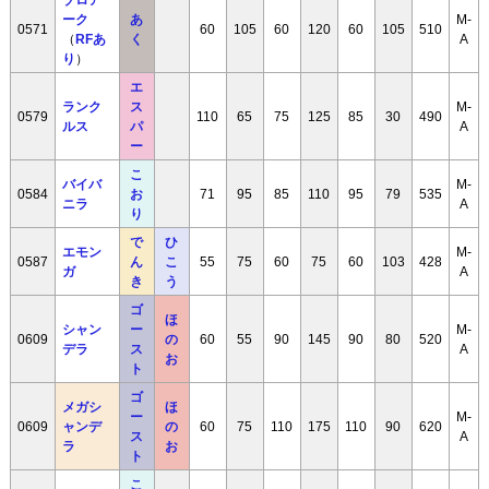
ーク
あ
M-
0571
60
105
60
120
60
105
510
（
RFあ
く
A
り
）
エ
ランク
ス
M-
0579
110
65
75
125
85
30
490
ルス
パ
A
ー
こ
バイバ
M-
0584
お
71
95
85
110
95
79
535
ニラ
A
り
で
ひ
エモン
M-
0587
ん
こ
55
75
60
75
60
103
428
ガ
A
き
う
ゴ
ほ
シャン
ー
M-
0609
の
60
55
90
145
90
80
520
デラ
ス
A
お
ト
ゴ
メガシ
ほ
ー
M-
0609
ャンデ
の
60
75
110
175
110
90
620
ス
A
ラ
お
ト
こ