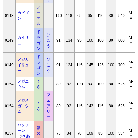
ノ
カビゴ
ー
M-
0143
160
110
65
65
110
30
540
ン
マ
A
ル
ド
ひ
カイリ
ラ
M-
0149
こ
91
134
95
100
100
80
600
ュー
ゴ
A
う
ン
ド
メガカ
ひ
ラ
M-
0149
イリュ
こ
91
124
115
145
125
100
700
ゴ
A
ー
う
ン
メガニ
く
M-
0154
80
82
100
83
100
80
525
ウム
さ
A
フ
メガメ
ェ
く
M-
0154
ガニウ
ア
80
92
115
143
115
80
625
さ
A
ム
リ
ー
バクフ
ほ
ーン
M-
0157
の
78
84
78
109
85
100
534
（
RFあ
A