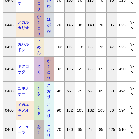
0448
が
70
110
70
115
70
90
525
オ
と
A
ね
う
か
は
メガル
く
M-
0448
が
70
145
88
140
70
112
625
カリオ
と
A
ね
う
じ
カバル
M-
0450
め
108
112
118
68
72
47
525
ドン
A
ん
か
ドクロ
ど
く
M-
0454
83
106
65
86
65
85
490
ッグ
く
と
A
う
こ
ユキノ
く
M-
0460
お
90
92
75
92
85
60
494
オー
さ
A
り
メガユ
こ
く
M-
0460
キノオ
お
90
132
105
132
105
30
594
さ
A
ー
り
こ
マニュ
あ
M-
0461
お
70
120
65
45
85
125
510
ーラ
く
A
り