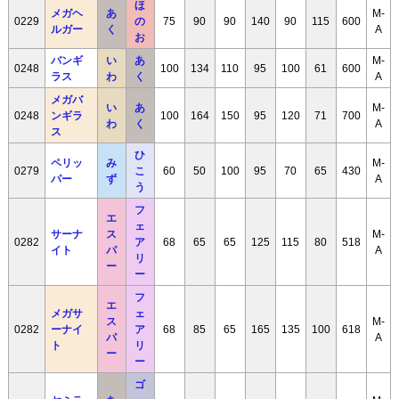
ほ
メガヘ
あ
M-
0229
の
75
90
90
140
90
115
600
ルガー
く
A
お
バンギ
い
あ
M-
0248
100
134
110
95
100
61
600
ラス
わ
く
A
メガバ
い
あ
M-
0248
ンギラ
100
164
150
95
120
71
700
わ
く
A
ス
ひ
ペリッ
み
M-
0279
こ
60
50
100
95
70
65
430
パー
ず
A
う
フ
エ
ェ
サーナ
ス
M-
0282
ア
68
65
65
125
115
80
518
イト
パ
A
リ
ー
ー
フ
エ
メガサ
ェ
ス
M-
0282
ーナイ
ア
68
85
65
165
135
100
618
パ
A
ト
リ
ー
ー
ゴ