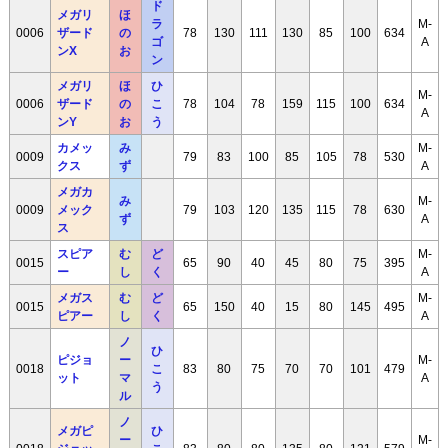
ド
メガリ
ほ
ラ
M-
0006
ザード
の
78
130
111
130
85
100
634
ゴ
A
ンX
お
ン
メガリ
ほ
ひ
M-
0006
ザード
の
こ
78
104
78
159
115
100
634
A
ンY
お
う
カメッ
み
M-
0009
79
83
100
85
105
78
530
クス
ず
A
メガカ
み
M-
0009
メック
79
103
120
135
115
78
630
ず
A
ス
スピア
む
ど
M-
0015
65
90
40
45
80
75
395
ー
し
く
A
メガス
む
ど
M-
0015
65
150
40
15
80
145
495
ピアー
し
く
A
ノ
ひ
ピジョ
ー
M-
0018
こ
83
80
75
70
70
101
479
ット
マ
A
う
ル
ノ
メガピ
ひ
ー
M-