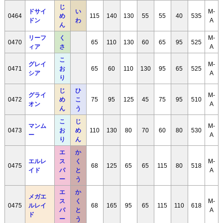
じ
ドサイ
い
M-
0464
め
115
140
130
55
55
40
535
ドン
わ
A
ん
リーフ
く
M-
0470
65
110
130
60
65
95
525
ィア
さ
A
こ
グレイ
M-
0471
お
65
60
110
130
95
65
525
シア
A
り
じ
ひ
グライ
M-
0472
め
こ
75
95
125
45
75
95
510
オン
A
ん
う
こ
じ
マンム
M-
0473
お
め
110
130
80
70
60
80
530
ー
A
り
ん
エ
か
エルレ
ス
く
M-
0475
68
125
65
65
115
80
518
イド
パ
と
A
ー
う
エ
か
メガエ
ス
く
M-
0475
ルレイ
68
165
95
65
115
110
618
パ
と
A
ド
ー
う