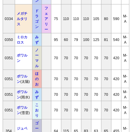
ン
フ
ド
メガチ
ェ
ラ
M-
0334
ルタリ
ア
75
110
110
110
105
80
590
ゴ
A
ス
リ
ン
ー
ミロカ
み
M-
0350
95
60
79
100
125
81
540
ロス
ず
A
ノ
ポワル
ー
M-
0351
70
70
70
70
70
70
420
ン
マ
A
ル
ほ
ポワル
M-
0351
の
70
70
70
70
70
70
420
ン
(太陽)
A
お
ポワル
み
M-
0351
70
70
70
70
70
70
420
ン
(雨水)
ず
A
こ
ポワル
M-
0351
お
70
70
70
70
70
70
420
ン
(雪雲)
A
り
ゴ
ジュペ
ー
M-
354
64
115
65
83
63
65
455