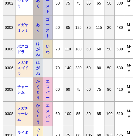
ヤミラ
あ
ー
M-
0302
50
75
75
65
65
50
380
ミ
く
ス
A
ト
ゴ
メガヤ
あ
ー
M-
0302
50
85
125
85
115
20
480
ミラミ
く
ス
A
ト
は
ボスゴ
い
M-
0306
が
70
110
180
60
60
50
530
ドラ
わ
A
ね
メガボ
は
M-
0306
スゴド
が
70
140
230
60
80
50
630
A
ラ
ね
か
エ
チャー
く
ス
M-
0308
60
60
75
60
75
80
410
レム
と
パ
A
う
ー
か
エ
メガチ
く
ス
M-
0308
ャーレ
60
100
85
80
85
100
510
と
パ
A
ム
う
ー
で
ライボ
M-
0310
ん
70
75
60
105
60
105
475