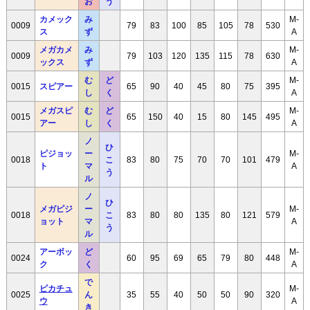
お
う
カメック
み
M-
0009
79
83
100
85
105
78
530
ス
ず
A
メガカメ
み
M-
0009
79
103
120
135
115
78
630
ックス
ず
A
む
ど
M-
0015
スピアー
65
90
40
45
80
75
395
し
く
A
メガスピ
む
ど
M-
0015
65
150
40
15
80
145
495
アー
し
く
A
ノ
ひ
ピジョッ
ー
M-
0018
こ
83
80
75
70
70
101
479
ト
マ
A
う
ル
ノ
ひ
メガピジ
ー
M-
0018
こ
83
80
80
135
80
121
579
ョット
マ
A
う
ル
アーボッ
ど
M-
0024
60
95
69
65
79
80
448
ク
く
A
で
ピカチュ
M-
0025
ん
35
55
40
50
50
90
320
ウ
A
き