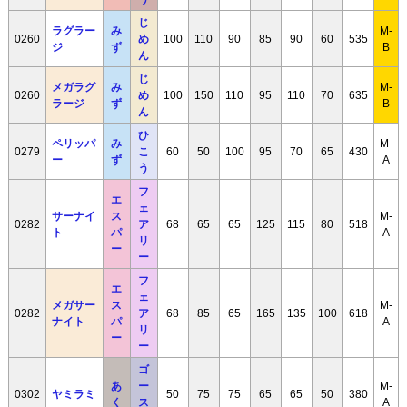
じ
ラグラー
み
M-
0260
め
100
110
90
85
90
60
535
ジ
ず
B
ん
じ
メガラグ
み
M-
0260
め
100
150
110
95
110
70
635
ラージ
ず
B
ん
ひ
ペリッパ
み
M-
0279
こ
60
50
100
95
70
65
430
ー
ず
A
う
フ
エ
ェ
サーナイ
ス
M-
0282
ア
68
65
65
125
115
80
518
ト
パ
A
リ
ー
ー
フ
エ
ェ
メガサー
ス
M-
0282
ア
68
85
65
165
135
100
618
ナイト
パ
A
リ
ー
ー
ゴ
あ
ー
M-
0302
ヤミラミ
50
75
75
65
65
50
380
く
ス
A