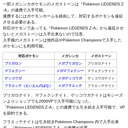
一部メガシンカポケモンのメガストーンは『Pokémon LEGENDS Z
-A』の連携で入手可能。
連携するにはポケモンホームを経由して、対応するポケモンを遠征
させる必要がある。
対応ポケモンであっても『Pokémon LEGENDS Z-A』から遠征させ
ないとメガストーンは入手出来ないので注意。
入手後のメガストーンは他作品やPokémon Championsで入手した
ポケモンにも利用可能。
対応ポケモン
メガシンカ
メガストーン
ブリガロン
メガブリガロン
ブリガロナイト
マフォクシー
メガマフォクシー
マフォクシナイト
ゲッコウガ
メガゲッコウガ
ゲッコウガナイト
フラエッテ（えいえんのはな）
メガフラエッテ
フラエッテナイト
ブリガロナイト、マフォクシナイト、ゲッコウガナイトは今シーズ
ンよりショップでも2000VPで入手可能になった。
『Pokémon LEGENDS Z-A』との連携でも引き続き入手可能で、VP
を節約できる。
フラエッテナイトは引き続きPokémon Champions 内で入手出来
ず、『Pokémon LEGENDS Z-A』の連携が必要。