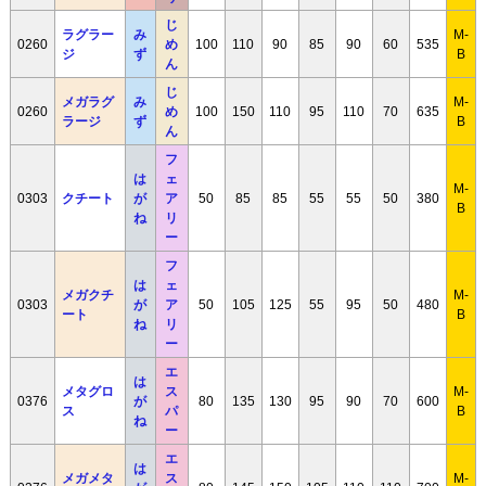
じ
ラグラー
み
M-
0260
め
100
110
90
85
90
60
535
ジ
ず
B
ん
じ
メガラグ
み
M-
0260
め
100
150
110
95
110
70
635
ラージ
ず
B
ん
フ
は
ェ
M-
0303
クチート
が
ア
50
85
85
55
55
50
380
B
ね
リ
ー
フ
は
ェ
メガクチ
M-
0303
が
ア
50
105
125
55
95
50
480
ート
B
ね
リ
ー
エ
は
メタグロ
ス
M-
0376
が
80
135
130
95
90
70
600
ス
パ
B
ね
ー
エ
は
メガメタ
ス
M-