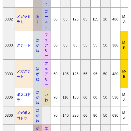
ト
ゴ
メガヤミ
あ
ー
M-
0302
50
85
125
85
115
20
480
ラミ
く
ス
A
ト
フ
は
ェ
M-
0303
クチート
が
ア
50
85
85
55
55
50
380
B
ね
リ
ー
フ
は
ェ
メガクチ
M-
0303
が
ア
50
105
125
55
95
50
480
ート
B
ね
リ
ー
は
ボスゴド
い
M-
0306
が
70
110
180
60
60
50
530
ラ
わ
A
ね
は
メガボス
M-
0306
が
70
140
230
60
80
50
630
ゴドラ
A
ね
か
エ