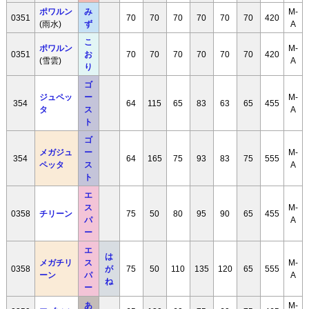
ポワルン
み
M-
0351
70
70
70
70
70
70
420
(雨水)
ず
A
こ
ポワルン
M-
0351
お
70
70
70
70
70
70
420
(雪雲)
A
り
ゴ
ジュペッ
ー
M-
354
64
115
65
83
63
65
455
タ
ス
A
ト
ゴ
メガジュ
ー
M-
354
64
165
75
93
83
75
555
ペッタ
ス
A
ト
エ
ス
M-
0358
チリーン
75
50
80
95
90
65
455
パ
A
ー
エ
は
メガチリ
ス
M-
0358
が
75
50
110
135
120
65
555
ーン
パ
A
ね
ー
あ
M-