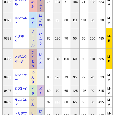
0392
の
76
104
71
104
71
108
534
ル
と
A
お
う
は
エンペル
み
M-
0395
が
84
86
88
111
101
60
530
ト
ず
A
ね
ノ
ひ
ムクホー
ー
M-
0398
こ
85
120
70
50
60
100
485
ク
マ
B
う
ル
か
ひ
メガムク
く
M-
0398
こ
85
140
100
60
90
110
585
ホーク
と
B
う
う
で
レントラ
M-
0405
ん
80
120
79
95
79
70
523
ー
A
き
ロズレイ
く
ど
M-
0407
60
70
65
125
105
90
515
ド
さ
く
A
ラムパル
い
M-
0409
97
165
60
65
50
58
495
ド
わ
A
は
トリデプ
い
M-