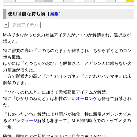
使用可能な持ち物
[
編集
]
+
新規アイテム
M-Aで少なかった火力補強アイテムがいくつか解禁され、選択肢が
増えた。
特に需要の高い『いのちのたま』が解禁され、ちからずくとのコン
ボも復活。
ほかには『たつじんのおび』も解禁され、メガシンカに頼らない火
力補強が増えた。
一方で影響力の高い『こだわりメガネ』『こだわりハチマキ』は未
解禁のまま。
『ひかりのねんど』に加えて天候延長アイテムが解禁。
特に『ひかりのねんど』は相性のいい
オーロンゲ
も併せて解禁され
た。
『しめったいわ』解禁により雨パが強化、特に新規メガシンカであ
る
メガラグラージ
解禁も相まって、M-B開始時点でのトップメタの
一角。
防御、回復などの新規アイテムには目立つモノがない。