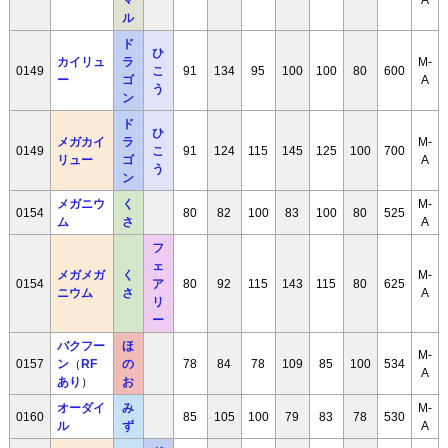
マ
A
ル
ド
ひ
カイリュ
ラ
M-
0149
こ
91
134
95
100
100
80
600
ー
ゴ
A
う
ン
ド
ひ
メガカイ
ラ
M-
0149
こ
91
124
115
145
125
100
700
リュー
ゴ
A
う
ン
メガニウ
く
M-
0154
80
82
100
83
100
80
525
ム
さ
A
フ
ェ
メガメガ
く
M-
0154
ア
80
92
115
143
115
80
625
ニウム
さ
A
リ
ー
バクフー
ほ
M-
0157
ン
（
RF
の
78
84
78
109
85
100
534
A
あり
）
お
オーダイ
み
M-
0160
85
105
100
79
83
78
530
ル
ず
A