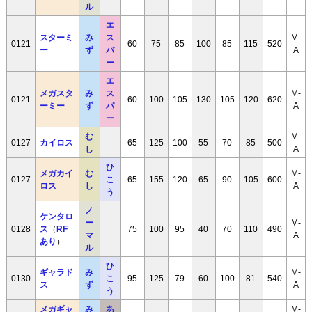
ル
エ
スターミ
み
ス
M-
0121
60
75
85
100
85
115
520
ー
ず
パ
A
ー
エ
メガスタ
み
ス
M-
0121
60
100
105
130
105
120
620
ーミー
ず
パ
A
ー
む
M-
0127
カイロス
65
125
100
55
70
85
500
し
A
ひ
メガカイ
む
M-
0127
こ
65
155
120
65
90
105
600
ロス
し
A
う
ノ
ケンタロ
ー
M-
0128
ス
（
RF
75
100
95
40
70
110
490
マ
A
あり
）
ル
ひ
ギャラド
み
M-
0130
こ
95
125
79
60
100
81
540
ス
ず
A
う
メガギャ
み
あ
M-