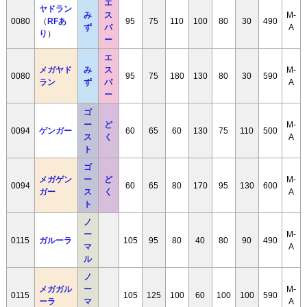
エ
ヤドラン
み
ス
M-
0080
（
RFあ
95
75
110
100
80
30
490
ず
パ
A
り
）
ー
エ
メガヤド
み
ス
M-
0080
95
75
180
130
80
30
590
ラン
ず
パ
A
ー
ゴ
ー
ど
M-
0094
ゲンガー
60
65
60
130
75
110
500
ス
く
A
ト
ゴ
メガゲン
ー
ど
M-
0094
60
65
80
170
95
130
600
ガー
ス
く
A
ト
ノ
ー
M-
0115
ガルーラ
105
95
80
40
80
90
490
マ
A
ル
ノ
メガガル
ー
M-
0115
105
125
100
60
100
100
590
ーラ
マ
A