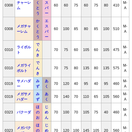
チャーレ
く
ス
M-
0308
60
60
75
60
75
80
410
ム
と
パ
A
う
ー
か
エ
メガチャ
く
ス
M-
0308
60
100
85
80
85
100
510
ーレム
と
パ
A
う
ー
で
ライボル
M-
0310
ん
70
75
60
105
60
105
475
ト
A
き
で
メガライ
M-
0310
ん
70
75
80
135
80
135
575
ボルト
A
き
サメハダ
み
あ
M-
0319
70
120
40
95
40
95
460
ー
ず
く
A
メガサメ
み
あ
M-
0319
70
140
70
110
65
105
560
ハダー
ず
く
A
ほ
じ
M-
0323
バクーダ
の
め
70
100
70
105
75
40
460
A
お
ん
ほ
じ
メガバク
M-
0323
の
め
70
120
100
145
105
20
560