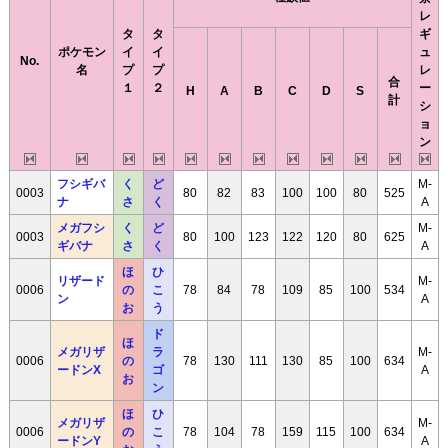
レ
タ
タ
ギ
ポケモン
イ
イ
ュ
No.
名
プ
プ
レ
合
１
２
ー
H
A
B
C
D
S
計
シ
ョ
ン
フシギバ
く
ど
M-
0003
80
82
83
100
100
80
525
ナ
さ
く
A
メガフシ
く
ど
M-
0003
80
100
123
122
120
80
625
ギバナ
さ
く
A
ほ
ひ
リザード
M-
0006
の
こ
78
84
78
109
85
100
534
ン
A
お
う
ド
ほ
メガリザ
ラ
M-
0006
の
78
130
111
130
85
100
634
ードンX
ゴ
A
お
ン
ほ
ひ
メガリザ
M-
0006
の
こ
78
104
78
159
115
100
634
ードンY
A