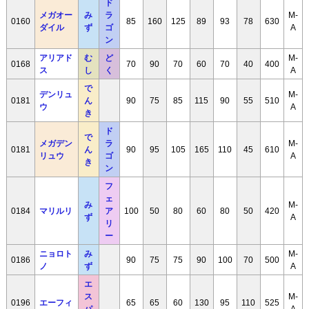
ド
メガオー
み
ラ
M-
0160
85
160
125
89
93
78
630
ダイル
ず
ゴ
A
ン
アリアド
む
ど
M-
0168
70
90
70
60
70
40
400
ス
し
く
A
で
デンリュ
M-
0181
ん
90
75
85
115
90
55
510
ウ
A
き
ド
で
メガデン
ラ
M-
0181
ん
90
95
105
165
110
45
610
リュウ
ゴ
A
き
ン
フ
ェ
み
M-
0184
マリルリ
ア
100
50
80
60
80
50
420
ず
A
リ
ー
ニョロト
み
M-
0186
90
75
75
90
100
70
500
ノ
ず
A
エ
ス
M-
0196
エーフィ
65
65
60
130
95
110
525