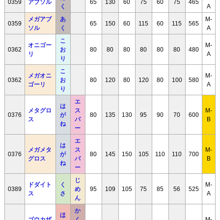
0359
アブソル
65
130
60
75
60
75
465
く
A
メガアブ
あ
M-
0359
65
150
60
115
60
115
565
ソル
く
A
こ
オニゴー
M-
0362
お
80
80
80
80
80
80
480
リ
A
り
こ
メガオニ
M-
0362
お
80
120
80
120
80
100
580
ゴーリ
A
り
エ
は
メタグロ
ス
M-
0376
が
80
135
130
95
90
70
600
ス
パ
B
ね
ー
エ
は
メガメタ
ス
M-
0376
が
80
145
150
105
110
110
700
グロス
パ
B
ね
ー
じ
ドダイト
く
M-
0389
め
95
109
105
75
85
56
525
ス
さ
A
ん
か
ほ
ゴウカザ
く
M-