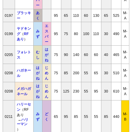
パ
A
ー
ブラッキ
あ
M-
0197
95
65
110
60
130
65
525
ー
く
A
エ
ヤドキン
み
ス
M-
0199
グ
（
RF
95
75
80
100
110
30
490
ず
パ
A
あり
）
ー
は
フォレト
む
M-
0205
が
75
90
140
60
60
40
465
ス
し
A
ね
は
じ
ハガネー
M-
0208
が
め
75
85
200
55
65
30
510
ル
A
ね
ん
は
じ
メガハガ
M-
0208
が
め
75
125
230
55
95
30
610
ネール
A
ね
ん
ハリーセ
ン
（RF
み
ど
M-
あり
0211
65
95
85
55
55
85
440
→
ハリ
ず
く
B
ーマン
）