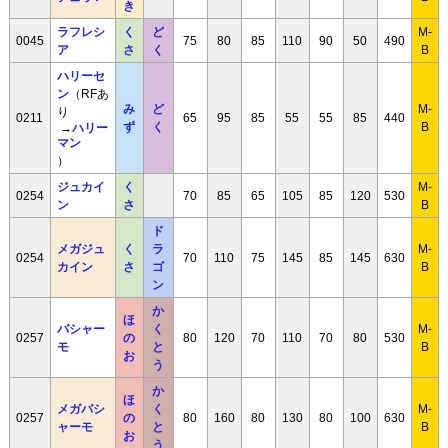
き
ラフレシ
く
ど
M-
0045
75
80
85
110
90
50
490
ア
さ
く
B
ハリーセ
ン
（RFあ
み
ど
M-
り
0211
65
95
85
55
55
85
440
→
ハリー
ず
く
B
マン
）
ジュカイ
く
M-
0254
70
85
65
105
85
120
530
ン
さ
B
ド
メガジュ
く
ラ
M-
0254
70
110
75
145
85
145
630
カイン
さ
ゴ
B
ン
か
ほ
バシャー
く
M-
0257
の
80
120
70
110
70
80
530
モ
と
B
お
う
か
ほ
メガバシ
く
M-
0257
の
80
160
80
130
80
100
630
ャーモ
と
B
お
う