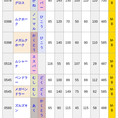
0376
が
80
145
150
105
110
110
700
グロス
パ
B
ね
ー
ノ
ひ
ムクホー
ー
M-
0398
こ
85
120
70
50
60
100
485
ク
マ
B
う
ル
か
ひ
メガムク
く
M-
0398
こ
85
140
100
60
90
110
585
ホーク
と
B
う
う
エ
ムシャー
ス
M-
0518
116
55
85
107
95
29
487
ナ
パ
B
ー
ペンドラ
む
ど
M-
0545
60
100
89
55
69
112
485
ー
し
く
B
メガペン
む
ど
M-
0545
60
140
149
75
99
62
585
ドラー
し
く
B
か
ズルズキ
あ
く
M-
0560
65
90
115
45
115
58
488
ン
く
と
B
う