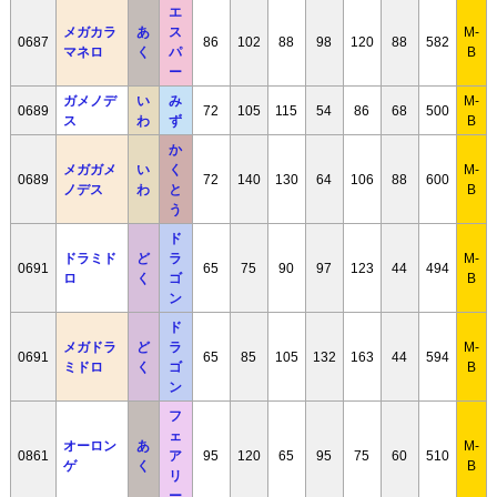
エ
メガカラ
あ
ス
M-
0687
86
102
88
98
120
88
582
マネロ
く
パ
B
ー
ガメノデ
い
み
M-
0689
72
105
115
54
86
68
500
ス
わ
ず
B
か
メガガメ
い
く
M-
0689
72
140
130
64
106
88
600
ノデス
わ
と
B
う
ド
ドラミド
ど
ラ
M-
0691
65
75
90
97
123
44
494
ロ
く
ゴ
B
ン
ド
メガドラ
ど
ラ
M-
0691
65
85
105
132
163
44
594
ミドロ
く
ゴ
B
ン
フ
ェ
オーロン
あ
M-
0861
ア
95
120
65
95
75
60
510
ゲ
く
B
リ
ー