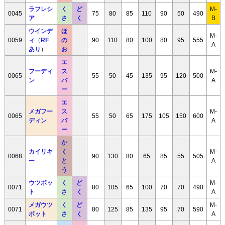
ラフレシ
く
ど
M-
0045
75
80
85
110
90
50
490
ア
さ
く
B
ウインデ
ほ
M-
0059
ィ
（
RF
の
90
110
80
100
80
95
555
A
あり
）
お
エ
フーディ
ス
M-
0065
55
50
45
135
95
120
500
ン
パ
A
ー
エ
メガフー
ス
M-
0065
55
50
65
175
105
150
600
ディン
パ
A
ー
か
カイリキ
く
M-
0068
90
130
80
65
85
55
505
ー
と
A
う
ウツボッ
く
ど
M-
0071
80
105
65
100
70
70
490
ト
さ
く
A
メガウツ
く
ど
M-
0071
80
125
85
135
95
70
590
ボット
さ
く
A