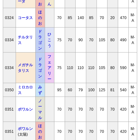
ーダ
A
お
ん
ほ
M-
0324
コータス
の
70
85
140
85
70
20
470
A
お
ド
ひ
チルタリ
ラ
M-
0334
こ
75
70
90
70
105
80
490
ス
ゴ
A
う
ン
フ
ド
ェ
メガチル
ラ
M-
0334
ア
75
110
110
110
105
80
590
タリス
ゴ
A
リ
ン
ー
ミロカロ
み
M-
0350
95
60
79
100
125
81
540
ス
ず
A
ノ
ー
M-
0351
ポワルン
70
70
70
70
70
70
420
マ
A
ル
ほ
ポワルン
M-
0351
の
70
70
70
70
70
70
420
(太陽)
A
お