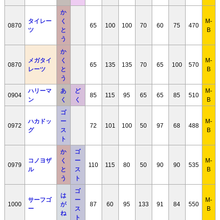
か
タイレー
く
M-
0870
65
100
100
70
60
75
470
ツ
と
B
う
か
メガタイ
く
M-
0870
65
135
135
70
65
100
570
レーツ
と
B
う
ハリーマ
あ
ど
M-
0904
85
115
95
65
65
85
510
ン
く
く
B
ゴ
ハカドッ
ー
M-
0972
72
101
100
50
97
68
488
グ
ス
B
ト
か
ゴ
コノヨザ
く
ー
M-
0979
110
115
80
50
90
90
535
ル
と
ス
B
う
ト
ゴ
は
サーフゴ
ー
M-
1000
が
87
60
95
133
91
84
550
ー
ス
B
ね
ト