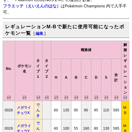
フラエッテ（えいえんのはな）
はPokémon Champions 内で入手不
可。
レギュレーションM-Bで新たに使用可能になったポ
ケモン一覧
[
編集
]
解
種族値
禁
レ
タ
タ
ギ
ポケモン
イ
イ
ュ
No.
名
プ
プ
レ
合
１
２
ー
H
A
B
C
D
S
計
シ
ョ
ン
で
メガライ
M-
0026
ん
60
135
95
90
95
110
585
チュウX
B
き
で
メガライ
M-
0026
ん
60
100
55
160
80
130
585
チュウY
B