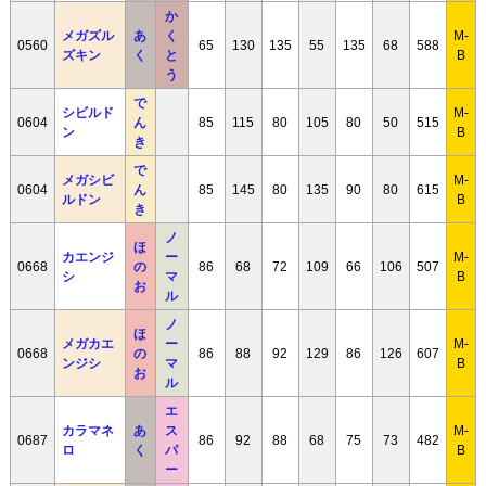
か
メガズル
あ
く
M-
0560
65
130
135
55
135
68
588
ズキン
く
と
B
う
で
シビルド
M-
0604
ん
85
115
80
105
80
50
515
ン
B
き
で
メガシビ
M-
0604
ん
85
145
80
135
90
80
615
ルドン
B
き
ノ
ほ
カエンジ
ー
M-
0668
の
86
68
72
109
66
106
507
シ
マ
B
お
ル
ノ
ほ
メガカエ
ー
M-
0668
の
86
88
92
129
86
126
607
ンジシ
マ
B
お
ル
エ
カラマネ
あ
ス
M-
0687
86
92
88
68
75
73
482
ロ
く
パ
B
ー