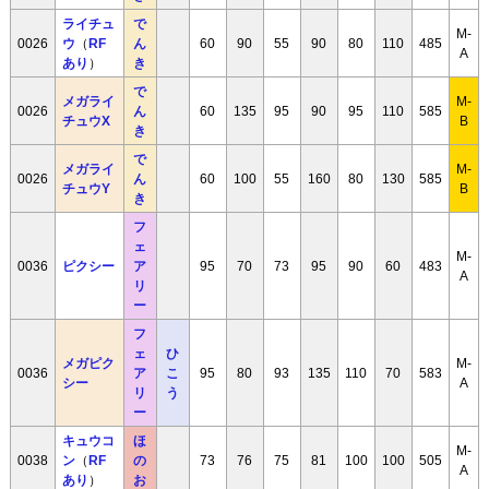
ライチュ
で
M-
0026
ウ
（
RF
ん
60
90
55
90
80
110
485
A
あり
）
き
で
メガライ
M-
0026
ん
60
135
95
90
95
110
585
チュウX
B
き
で
メガライ
M-
0026
ん
60
100
55
160
80
130
585
チュウY
B
き
フ
ェ
M-
0036
ピクシー
ア
95
70
73
95
90
60
483
A
リ
ー
フ
ェ
ひ
メガピク
M-
0036
ア
こ
95
80
93
135
110
70
583
シー
A
リ
う
ー
キュウコ
ほ
M-
0038
ン
（
RF
の
73
76
75
81
100
100
505
A
あり
）
お