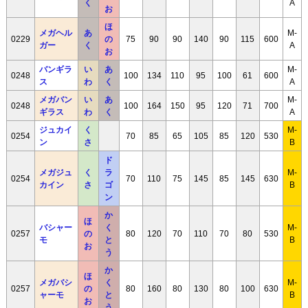
く
A
お
ほ
メガヘル
あ
M-
0229
の
75
90
90
140
90
115
600
ガー
く
A
お
バンギラ
い
あ
M-
0248
100
134
110
95
100
61
600
ス
わ
く
A
メガバン
い
あ
M-
0248
100
164
150
95
120
71
700
ギラス
わ
く
A
ジュカイ
く
M-
0254
70
85
65
105
85
120
530
ン
さ
B
ド
メガジュ
く
ラ
M-
0254
70
110
75
145
85
145
630
カイン
さ
ゴ
B
ン
か
ほ
バシャー
く
M-
0257
の
80
120
70
110
70
80
530
モ
と
B
お
う
か
ほ
メガバシ
く
M-
0257
の
80
160
80
130
80
100
630
ャーモ
と
B
お
う