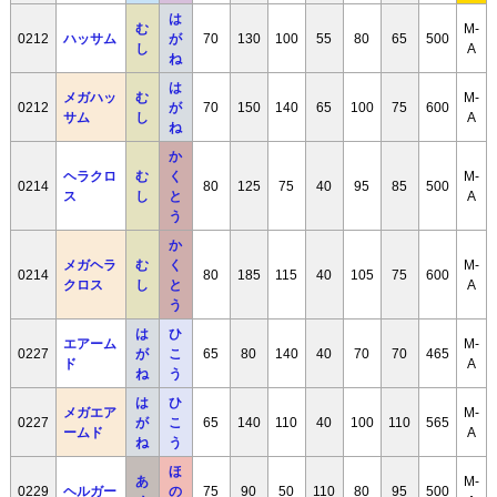
は
む
M-
0212
ハッサム
が
70
130
100
55
80
65
500
し
A
ね
は
メガハッ
む
M-
0212
が
70
150
140
65
100
75
600
サム
し
A
ね
か
ヘラクロ
む
く
M-
0214
80
125
75
40
95
85
500
ス
し
と
A
う
か
メガヘラ
む
く
M-
0214
80
185
115
40
105
75
600
クロス
し
と
A
う
は
ひ
エアーム
M-
0227
が
こ
65
80
140
40
70
70
465
ド
A
ね
う
は
ひ
メガエア
M-
0227
が
こ
65
140
110
40
100
110
565
ームド
A
ね
う
ほ
あ
M-
0229
ヘルガー
の
75
90
50
110
80
95
500