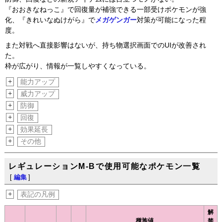
『おおきなねっこ』で回復量が補強できる一部受けポケモンが強
化、『きれいなぬけがら』で
メガゲンガー
対策が可能になった程
度。
また対戦へ直接影響はないが、持ち物選択画面でのUIが改善され
た。
枠が広がり、情報が一覧しやすくなっている。
+
能力アップ
+
威力アップ
+
防御
+
回復
+
効果延長
+
その他
レギュレーションM-Bで使用可能なポケモン一覧
[
編集
]
+
表記の凡例
解
種族値
禁