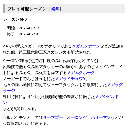
プレイ可能シーズン
[
編集
]
シーズンM-3
開始：2026/06/17
終了：2026/07/08
ZAでの新規メガシンカポケモンである
メガムクホーク
などが追加さ
れた他、第三世代御三家メガシンカも解禁された。
シーズン開始時点で注目度の高い代表的なポケモンは
反動技で低耐久高速アタッカーの印象からあまのじゃくインファイ
トによる高耐久・高火力を両立する
メガムクホーク
、
ノーガードでんじほうを得た
メガライチュウY
、
元々の雨パ適性に加えてウェーブタックルを新規習得した
メガラグ
ラージ
、
専用特性により平坦な種族値が型の豊富さに転じた
メガシビルド
ン
、
などが挙げられる。
一般ポケモンとしては
サーフゴー
、
オーロンゲ
、
ハリーマン
などが
少数追加されたに留まる。