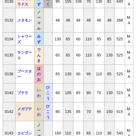
0130
95
155
109
70
130
81
640
ラドス
ず
く
A
ノ
ー
M-
0132
メタモン
48
48
48
48
48
48
288
マ
A
ル
シャワー
み
M-
0134
130
65
60
110
95
65
525
ズ
ず
A
で
サンダー
M-
0135
ん
65
65
60
110
95
130
525
ス
A
き
ほ
ブースタ
M-
0136
の
65
130
60
95
110
65
525
ー
A
お
ひ
い
M-
0142
プテラ
こ
80
105
65
60
75
130
515
わ
A
う
ひ
メガプテ
い
M-
0142
こ
80
135
85
70
95
150
615
ラ
わ
A
う
ノ
ー
M-
0143
カビゴン
160
110
65
65
110
30
540