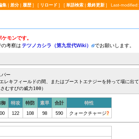
編集
|
差分
|
履歴
] [
リロード
] [
単語検索
|
最終更新
] Last-modified:
ポケモンです。
での考察は
テツノカシラ（第九世代Wiki）
でお願いします。
パー

エレキフィールドの間、またはブーストエナジーを持って場に出て
くさむすびの威力100）
防御
特攻
特防
素早
合計
特性
00
122
108
98
590
クォークチャージ
?