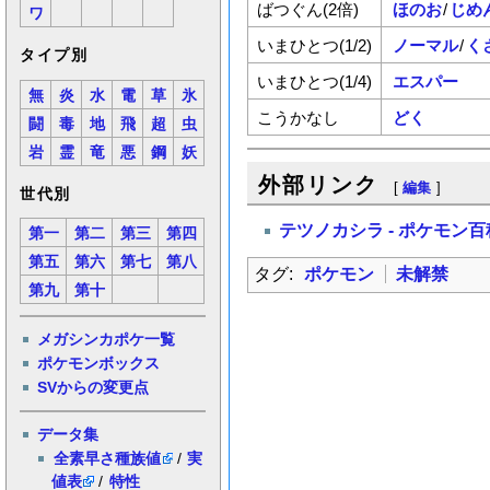
ばつぐん(2倍)
ほのお
/
じめ
ワ
いまひとつ(1/2)
ノーマル
/
く
タイプ別
いまひとつ(1/4)
エスパー
無
炎
水
電
草
氷
こうかなし
どく
闘
毒
地
飛
超
虫
岩
霊
竜
悪
鋼
妖
外部リンク
[
編集
]
世代別
テツノカシラ - ポケモン
第一
第二
第三
第四
第五
第六
第七
第八
タグ:
ポケモン
未解禁
第九
第十
メガシンカポケ一覧
ポケモンボックス
SVからの変更点
データ集
全素早さ種族値
/
実
値表
/
特性