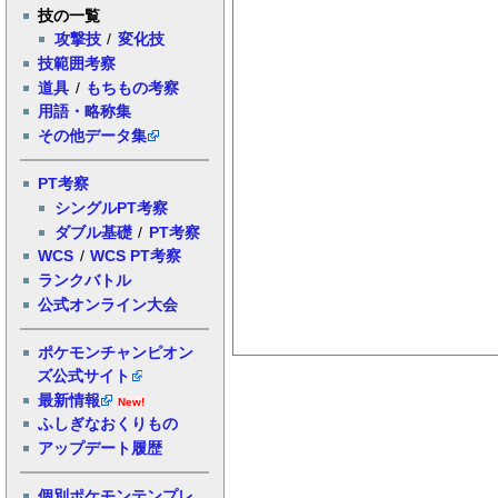
技の一覧
攻撃技
/
変化技
技範囲考察
道具
/
もちもの考察
用語・略称集
その他データ集
PT考察
シングルPT考察
ダブル基礎
/
PT考察
WCS
/
WCS PT考察
ランクバトル
公式オンライン大会
ポケモンチャンピオン
ズ公式サイト
最新情報
New!
ふしぎなおくりもの
アップデート履歴
個別ポケモンテンプレ