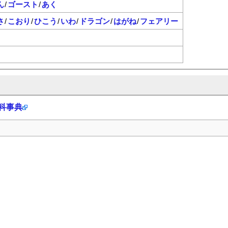
ん
/
ゴースト
/
あく
さ
/
こおり
/
ひこう
/
いわ
/
ドラゴン
/
はがね
/
フェアリー
百科事典