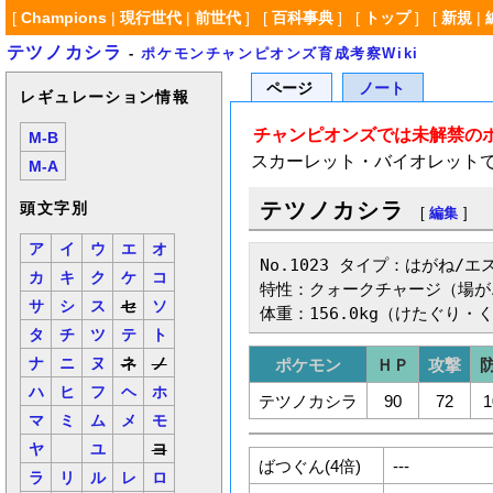
[
Champions
|
現行世代
|
前世代
] [
百科事典
] [
トップ
] [
新規
|
テツノカシラ
-
ポケモンチャンピオンズ育成考察Wiki
ページ
ノート
レギュレーション情報
チャンピオンズでは未解禁の
M-B
スカーレット・バイオレット
M-A
テツノカシラ
頭文字別
[
編集
]
ア
イ
ウ
エ
オ
No.1023 タイプ：はがね/エス
カ
キ
ク
ケ
コ
特性：クォークチャージ（場が
サ
シ
ス
セ
ソ
体重：156.0kg（けたぐり・
タ
チ
ツ
テ
ト
ナ
ニ
ヌ
ネ
ノ
ポケモン
ＨＰ
攻撃
ハ
ヒ
フ
ヘ
ホ
テツノカシラ
90
72
1
マ
ミ
ム
メ
モ
ヤ
ユ
ヨ
ばつぐん(4倍)
---
ラ
リ
ル
レ
ロ