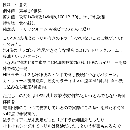
性格：生意気
個体値：素早さ0推奨
努力値：攻撃140特攻149特防160HP179にそれぞれ調整
持ち物：食べ残し
確定技：トリックルーム/冷凍ビーム/とんぼ返り
こいつの技構成とトリル向きのドラゴンがいないことに気づいて作
ってみた。
氷4倍のドラゴンが先発できそうな場合に出してトリックルーム→
冷凍というパターン。
ちなみに特攻149で素早さ134調整攻撃252残りHPのカイリューを冷
凍で確定一発。
HP6ラティオスも冷凍後のトンボで倒し後続につなぐパターン。
カイリューの龍舞逆鱗、控えめラティオスの流星群2発共に食べ残
し込みなら確定3発圏内。
ただし上の配分はHP28以上攻撃特攻特防Vというとんでもない高個
体値を
厳選困難のこいつで要求しているので実際にこの条件を満たす時間
の時点で非現実的。
後ラティアスが未想定だったりグドラは範囲外だったり
そもそもシングルでトリルは微妙だったりという弊害もあるんで