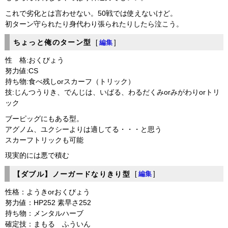
これで劣化とは言わせない。50戦では使えないけど。
初ターン守られたり身代わり張られたりしたら泣こう。
ちょっと俺のターン型
[
編集
]
性 格:おくびょう
努力値:CS
持ち物:食べ残しorスカーフ（トリック）
技:じんつうりき、でんじは、いばる、わるだくみorみがわりorトリ
ック
ブーピッグにもある型。
アグノム、ユクシーよりは適してる・・・と思う
スカーフトリックも可能
現実的には悪で積む
【ダブル】ノーガードなりきり型
[
編集
]
性格：ようきorおくびょう
努力値：HP252 素早さ252
持ち物：メンタルハーブ
確定技：まもる ふういん