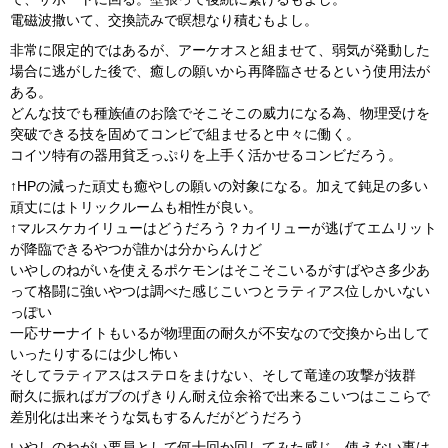
電磁波撒いて、交換読みで瞑想なり積むもよし。
非常に限定的ではあるが、アーケオスと組ませて、弱気が発動した
場合に逃がした後で、癒しの願いから再降臨させるという使用法が
ある。
どんな技でも種族値のお陰でそこそこの威力になる為、物理受けを
突破できる技を固めてコンビで組ませると中々に働く。
コイツ特有の器用貧乏っぷりを上手く活かせるコンビだろう。
↑HPの減った頑丈も癒やしの願いの対象になる。加えて鈍足の多い
頑丈にはトリックルームも相性が良い。
↑マルスケカイリューはどうだろう？カイリューが逃げてエムリット
が降臨できるやつが誰かは分からんけど
いやしのねがいを使えるポケモンはそこそこいるがすばやさ多少あ
って格闘に強いやつは調べた感じこいつとラティアス位しかいない
っぽい
一応サーナイトもいるが物理面の耐久が不安なので交換から出して
いったりするには少し怖い
そしてラティアスはステロをまけない、そして竜達の攻撃が抜群
耐久に振ればガブのげきりん耐え位余裕で出来るこいつはここらで
差別化は出来そうな気もするんだがどうだろう
いやしのねがい要員として何十回か回してみた感じ、使えない事は