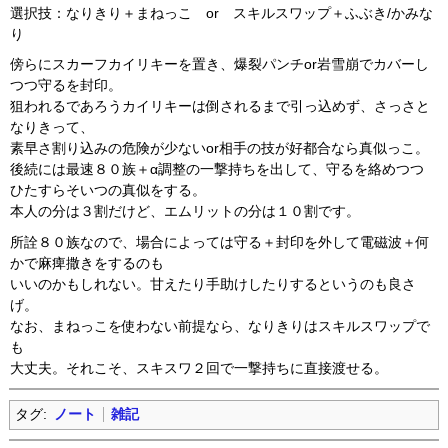
選択技：なりきり＋まねっこ or スキルスワップ＋ふぶき/かみな
り
傍らにスカーフカイリキーを置き、爆裂パンチor岩雪崩でカバーし
つつ守るを封印。
狙われるであろうカイリキーは倒されるまで引っ込めず、さっさと
なりきって、
素早さ割り込みの危険が少ないor相手の技が好都合なら真似っこ。
後続には最速８０族＋α調整の一撃持ちを出して、守るを絡めつつ
ひたすらそいつの真似をする。
本人の分は３割だけど、エムリットの分は１０割です。
所詮８０族なので、場合によっては守る＋封印を外して電磁波＋何
かで麻痺撒きをするのも
いいのかもしれない。甘えたり手助けしたりするというのも良さ
げ。
なお、まねっこを使わない前提なら、なりきりはスキルスワップで
も
大丈夫。それこそ、スキスワ２回で一撃持ちに直接渡せる。
タグ:
ノート
雑記