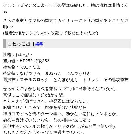
そしてワダマンダによってこの型は破綻した。時の流れは非情であ
る
さらに本家とダブルの両方でカイリューにトリパ型があることが判
明orz
(後者は俺がシングルのを改変して載せたものだが)
まねっこ型
[
編集
]
性格：れいせい
努力値：HP252 特攻252
持ち物：でんきだま
確定技：なげつける まねっこ じんつうりき
選択技：ステルスロック とんぼがえり トリック その他攻撃技
せっかくごまかし耐久を兼ねつつ二刀に出来そうなのだから、
真似っこで無理なく(?)活かす型。
とりあえず投げつける。挑発乙にはならない。
麻痺させたところで、挑発を受けた状態なら
神通力でずっと俺のターン狙い。効かない悪にはトンボとか。
挑発を受けていないなら、前の相手の技に応じ
真似するかステルス撒くかトリック(欲しがると同じ使い方)。
もちろん有利ならやっぱり神通力でもいい。