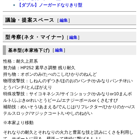
【ダブル】ノーガードなりきり型
議論・提案スペース
[
編集
]
型考察(ネタ・マイナー)
[
編集
]
基本型(本家格下げ)
[
編集
]
性格：耐久上昇系
努力値：HP252 素早さ調整 残り耐久
持ち物：オボンのみ/たべのこし/ひかりのねんど
物理攻撃技：しねんのずつき/ほのおのパンチ/かみなりパンチ/れい
とうパンチ/とんぼがえり
特殊攻撃技：サイコキネシス/サイコショック/かみなりor10まんボ
ルト/ふぶきorれいとうビーム/エナジーボールorくさむすび
補助技：めいそう/あまえる/でんじは/リフレクター/ひかりのかべ/ス
テルスロック/マジックコート/いやしのねがい
※本家より移動
それなりの耐久とそれなりの火力と豊富な技と読みにくさを利用し
て、サポートに回る。壁張って後続に繋げるもよし。