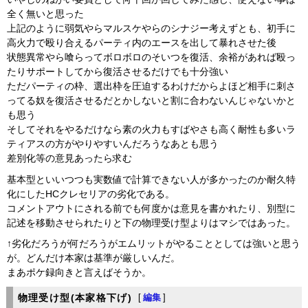
全く無いと思った
上記のように弱気やらマルスケやらのシナジー考えずとも、初手に
高火力で殴り合えるパーティ内のエースを出して暴れさせた後
状態異常やら喰らってボロボロのそいつを復活、余裕があれば殴っ
たりサポートしてから復活させるだけでも十分強い
ただパーティの枠、選出枠を圧迫するわけだからよほど相手に刺さ
ってる奴を復活させるだとかしないと割に合わないんじゃないかと
も思う
そしてそれをやるだけなら素の火力もすばやさも高く耐性も多いラ
ティアスの方がやりやすいんだろうなあとも思う
差別化等の意見あったら求む
基本型といいつつも実数値で計算できない人が多かったのか耐久特
化にしたHCクレセリアの劣化である。
コメントアウトにされる前でも何度かは意見を書かれたり、別型に
記述を移動させられたりと下の物理受け型よりはマシではあった。
↑劣化だろうが何だろうがエムリットがやることとしては強いと思う
が。どんだけ本家は基準が厳しいんだ。
まあポケ録向きと言えばそうか。
物理受け型(本家格下げ)
[
編集
]