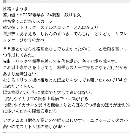
性格：ようき
努力値：HP252素早さ134調整 残り耐久
持ち物：こだわりスカーフ
確定技：トリック ステルスロック とんぼがえり
選択技：あまえる しねんのずつき でんじは どくどく リフレ
クター ひかりのかべ
８５族とかなら性格補正なしでもよかったのに……と愚痴を言いつ
つ作成してみた。
先制トリックで相手を縛って交代を誘い、色々と場を荒らす。
これ以上素早さを上げても、相手もスカーフ持ちになるだけだから
あまり意味はない。
むしろトリック後は後攻とんぼ返りを少しでも狙いたいので134で
止めたいくらい。
陽気推奨だが、別に臆病でも大して違いはない。
↑混乱やイカサマの関係上臆病でいい気がする
↑混乱やイカサマを受ける機会よりとんぼを打つ機会のほうが圧倒的
に多いんだから陽気安定だろ
アグノムより耐久が高いので繰り出しやすく、ユクシーより火力が
高いのでスカトリ後の崩しが速い