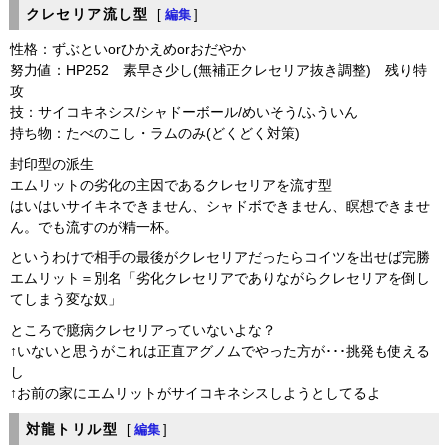
クレセリア流し型
[
編集
]
性格：ずぶといorひかえめorおだやか
努力値：HP252 素早さ少し(無補正クレセリア抜き調整) 残り特
攻
技：サイコキネシス/シャドーボール/めいそう/ふういん
持ち物：たべのこし・ラムのみ(どくどく対策)
封印型の派生
エムリットの劣化の主因であるクレセリアを流す型
はいはいサイキネできません、シャドボできません、瞑想できませ
ん。でも流すのが精一杯。
というわけで相手の最後がクレセリアだったらコイツを出せば完勝
エムリット＝別名「劣化クレセリアでありながらクレセリアを倒し
てしまう変な奴」
ところで臆病クレセリアっていないよな？
↑いないと思うがこれは正直アグノムでやった方が･･･挑発も使える
し
↑お前の家にエムリットがサイコキネシスしようとしてるよ
対龍トリル型
[
編集
]