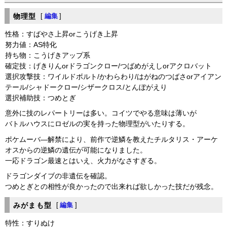
物理型
[
編集
]
性格：すばやさ上昇orこうげき上昇
努力値：AS特化
持ち物：こうげきアップ系
確定技：げきりんorドラゴンクロー/つばめがえしorアクロバット
選択攻撃技：ワイルドボルト/かわらわり/はがねのつばさorアイアン
テール/シャドークロー/シザークロス/とんぼがえり
選択補助技：つめとぎ
意外に技のレパートリーは多い。コイツでやる意味は薄いが
バトルハウスにロゼルの実を持った物理型がいたりする。
ポケムーバ―解禁により、前作で逆鱗を教えたチルタリス・アーケ
オスからの逆鱗の遺伝が可能になりました。
一応ドラゴン最速とはいえ、火力がなさすぎる。
ドラゴンダイブの非遺伝を確認。
つめとぎとの相性が良かったので出来れば欲しかった技だが残念。
みがまも型
[
編集
]
特性：すりぬけ