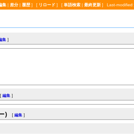
編集
|
差分
|
履歴
] [
リロード
] [
単語検索
|
最終更新
] Last-modified:
編集
]
[
編集
]
ー)
[
編集
]