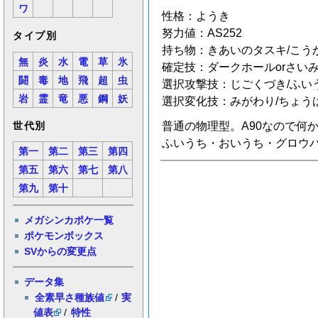
ワ
性格：ようき
努力値：AS252
タイプ別
持ち物：きあいのタスキ/こうか
無
炎
水
電
草
氷
確定技：ダークホールorさい
闘
毒
地
飛
超
虫
選択攻撃技：じごくづき/ふいう
岩
霊
竜
悪
鋼
妖
選択変化技：みがわり/ちょう
普通の物理型。A90なので何
世代別
ふいうち・おいうち・グロウパ
第一
第二
第三
第四
第五
第六
第七
第八
第九
第十
メガシンカポケ一覧
ポケモンボックス
SVからの変更点
データ集
全素早さ種族値
/
実
値表
/
特性