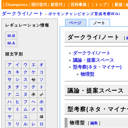
[
Champions
|
現行世代
|
前世代
] [
百科事典
] [
トップ
] [
新規
|
ダークライ/ノート
-
ポケモンチャンピオンズ育成考察Wiki
ページ
ノート
レギュレーション情報
M-B
ダークライ/ノート
[
M-A
ダークライ/ノート
頭文字別
議論・提案スペース
ア
イ
ウ
エ
オ
型考察(ネタ・マイナー)
カ
キ
ク
ケ
コ
物理型
サ
シ
ス
セ
ソ
タ
チ
ツ
テ
ト
議論・提案スペース
ナ
ニ
ヌ
ネ
ノ
ハ
ヒ
フ
ヘ
ホ
型考察(ネタ・マイナ
マ
ミ
ム
メ
モ
ヤ
ユ
ヨ
物理型
[
編集
]
ラ
リ
ル
レ
ロ