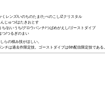
くレンズ/いのちのたま/たべのこし/Zクリスタル
みんじゅつ/はたきおとす
ち/おいうち/グロウパンチ/つばめがえし/ゴーストダイブ
はつ/つるぎのまい
かしらの積み技がほしい。
ンチは過去作限定技。ゴーストダイブは6th配信限定技である