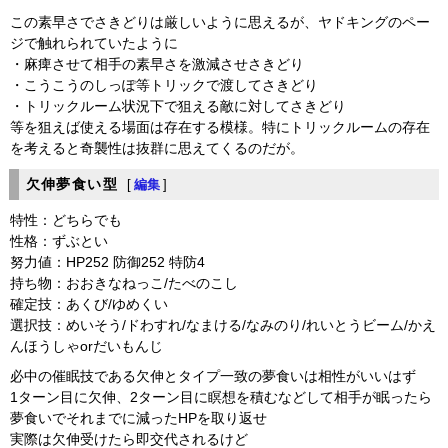
この素早さでさきどりは厳しいように思えるが、ヤドキングのペー
ジで触れられていたように
・麻痺させて相手の素早さを激減させさきどり
・こうこうのしっぽ等トリックで渡してさきどり
・トリックルーム状況下で狙える敵に対してさきどり
等を狙えば使える場面は存在する模様。特にトリックルームの存在
を考えると奇襲性は抜群に思えてくるのだが。
欠伸夢食い型
[
編集
]
特性：どちらでも
性格：ずぶとい
努力値：HP252 防御252 特防4
持ち物：おおきなねっこ/たべのこし
確定技：あくび/ゆめくい
選択技：めいそう/ドわすれ/なまける/なみのり/れいとうビーム/かえ
んほうしゃorだいもんじ
必中の催眠技である欠伸とタイプ一致の夢食いは相性がいいはず
1ターン目に欠伸、2ターン目に瞑想を積むなどして相手が眠ったら
夢食いでそれまでに減ったHPを取り返せ
実際は欠伸受けたら即交代されるけど