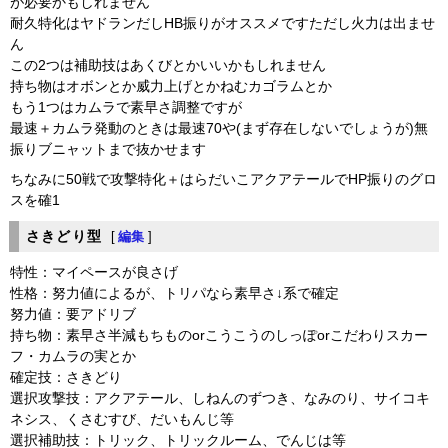
が必要かもしれません
耐久特化はヤドランだしHB振りがオススメですただし火力は出ませ
ん
この2つは補助技はあくびとかいいかもしれません
持ち物はオボンとか威力上げとかねむカゴラムとか
もう1つはカムラで素早さ調整ですが
最速＋カムラ発動のときは最速70や(まず存在しないでしょうが)無
振りブニャットまで抜かせます
ちなみに50戦で攻撃特化＋はらだいこアクアテールでHP振りのグロ
スを確1
さきどり型
[
編集
]
特性：マイペースが良さげ
性格：努力値によるが、トリパなら素早さ↓系で確定
努力値：要アドリブ
持ち物：素早さ半減もちものorこうこうのしっぽorこだわりスカー
フ・カムラの実とか
確定技：さきどり
選択攻撃技：アクアテール、しねんのずつき、なみのり、サイコキ
ネシス、くさむすび、だいもんじ等
選択補助技：トリック、トリックルーム、でんじは等