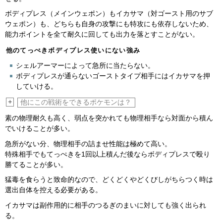
ボディプレス（メインウェポン）もイカサマ（対ゴースト用のサブ
ウェポン）も、どちらも自身の攻撃にも特攻にも依存しないため、
能力ポイントを全て耐久に回しても出力を落とすことがない。
他のてっぺきボディプレス使いにない強み
シェルアーマーによって急所に当たらない。
ボディプレスが通らないゴーストタイプ相手にはイカサマを押
していける。
+
他にこの戦術をできるポケモンは？
素の物理耐久も高く、弱点を突かれても物理相手なら対面から積ん
でいけることが多い。
急所がない分、物理相手の詰ませ性能は極めて高い。
特殊相手でもてっぺきを1回以上積んだ後ならボディプレスで殴り
勝てることが多い。
猛毒を食らうと致命的なので、どくどくやどくびしがちらつく時は
選出自体を控える必要がある。
イカサマは副作用的に相手のつるぎのまいに対しても強く出られ
る。