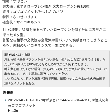
性格：ずぶとい
努力値：素早さローブシン抜き 火力ローブシン確1調整
道具：ゴツゴツメット/たつじんのおび
特性：さいせいりょく
確定技：サイコキネシス
5世代後期。猛威を振るっていたローブシンを倒すために素早さに
振ったメタ型。
普通なら相手の交代読み空元気や雷パンチで突破されてしまうとこ
ろを、先制のサイコキネシスで一撃にできる。
5世代wikiより補足

意地っ張り無振りブシンを抜きたい場合、控えめなら124振りで抜ける。た
だしC252振りだとHPが低くなるため耐久力は削られてしまう。

耐久力を削りたくない場合、控えめC124振りだと達人の帯でブシンが確一に
出来るので、そこを基準に調整していくと良い。

ついでにカバルドンを波乗り2発で突破、最遅ハッサムを上から火炎放射で
焼けるメリットもある。
調整例
201-x-146-131-101-70(ずぶとい 244-x-20-84-4-156)＠達人の帯
orゴツゴツメット
H…3n