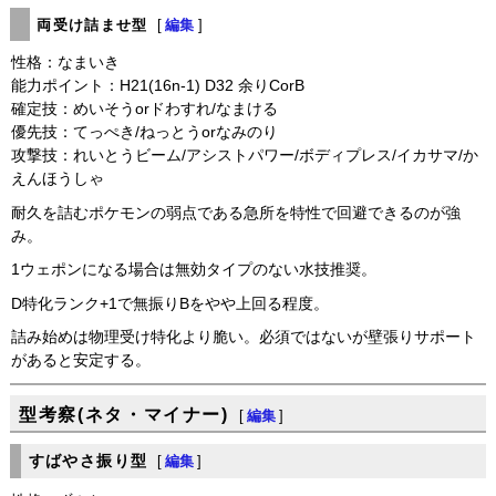
両受け詰ませ型
[
編集
]
性格：なまいき
能力ポイント：H21(16n-1) D32 余りCorB
確定技：めいそうorドわすれ/なまける
優先技：てっぺき/ねっとうorなみのり
攻撃技：れいとうビーム/アシストパワー/ボディプレス/イカサマ/か
えんほうしゃ
耐久を詰むポケモンの弱点である急所を特性で回避できるのが強
み。
1ウェポンになる場合は無効タイプのない水技推奨。
D特化ランク+1で無振りBをやや上回る程度。
詰み始めは物理受け特化より脆い。必須ではないが壁張りサポート
があると安定する。
型考察(ネタ・マイナー)
[
編集
]
すばやさ振り型
[
編集
]