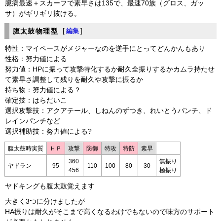
臆病最速＋スカーフで素早さは135で、最速70族（グロス、ガッ
サ）がギリギリ抜ける。
腹太鼓物理型
[
編集
]
特性：マイペースがメジャーなのを逆手にとってどんかんもあり
性格：努力値による
努力値：HPに振って攻撃特化するか耐久全振りするかカムラ持たせ
て素早さ調整して残りを耐久や攻撃に振るか
持ち物：努力値による？
確定技：はらだいこ
選択攻撃技：アクアテール、しねんのずつき、れいとうパンチ、ド
レインパンチなど
選択補助技：努力値による?
腹太鼓時実質
ＨＰ
攻撃
防御
特攻
特防
素早
360
無振り
ヤドラン
95
110
100
80
30
456
極振り
ヤドキングも腹太鼓覚えます
大きく3つに分けましたが
HA振りは耐久がそこまで高くなるわけでもないので味方のサポート