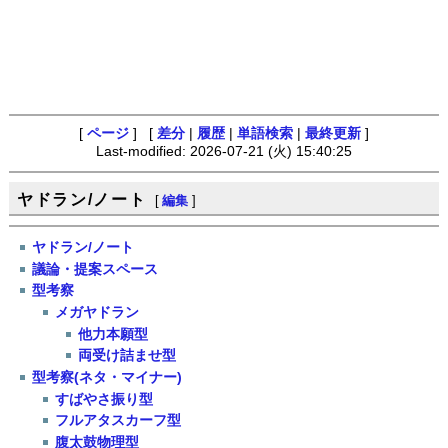
[
ページ
] [
差分
|
履歴
|
単語検索
|
最終更新
]
Last-modified: 2026-07-21 (火) 15:40:25
ヤドラン/ノート
[
編集
]
ヤドラン/ノート
議論・提案スペース
型考察
メガヤドラン
他力本願型
両受け詰ませ型
型考察(ネタ・マイナー)
すばやさ振り型
フルアタスカーフ型
腹太鼓物理型