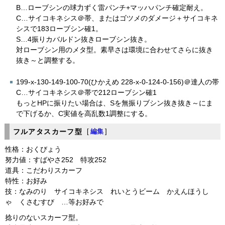
B…ローブシンの球力ずく雷パンチ+マッハパンチ確定耐え。
C…サイコキネシス＠帯、またはゴツメのダメージ＋サイコキネ
シスで183ローブシン確1。
S…4振りカバルドン抜きローブシン抜き。
対ローブシン用のメタ型。素早さは環境に合わせてさらに抜き
抜き～と調整する。
199-x-130-149-100-70(ひかえめ 228-x-0-124-0-156)＠達人の帯
C…サイコキネシス＠帯で212ローブシン確1
もっとHPに振りたい場合は、Sを無振りブシン抜き抜き～にま
で下げるか、C実値を高乱数1調整にする。
フルアタスカーフ型
[
編集
]
性格：おくびょう
努力値：すばやさ252 特攻252
道具：こだわりスカーフ
特性：お好み
技：なみのり サイコキネシス れいとうビーム かえんほうし
ゃ くさむすび …等お好みで
捻りのないスカーフ型。