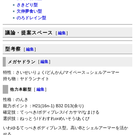
さきどり型
欠伸夢食い型
のろドレイン型
議論・提案スペース
[
編集
]
型考察
[
編集
]
メガヤドラン
[
編集
]
特性：さいせいりょく/どんかん/マイペース→シェルアーマー
持ち物：ヤドランナイト
他力本願型
[
編集
]
性格：のんき
能力ポイント：H21(16n-1) B32 D13(余り)
確定技：てっぺき/ボディプレス/イカサマ/なまける
選択技：ねっとう/ドわすれorめいそう/あくび
いわゆるてっぺきボディプレス型。高いBとシェルアーマーを活か
せる。