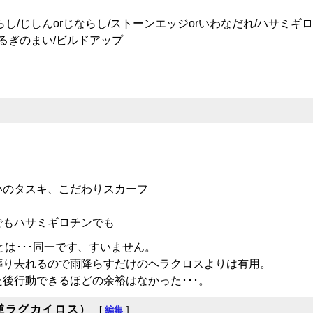
し/じしんorじならし/ストーンエッジorいわなだれ/ハサミギ
つるぎのまい/ビルドアップ
。
いのタスキ、こだわりスカーフ
でもハサミギロチンでも
は･･･同一です、すいません。
葬り去れるので雨降らすだけのヘラクロスよりは有用。
後行動できるほどの余裕はなかった･･･。
逆ラグカイロス）
[
編集
]