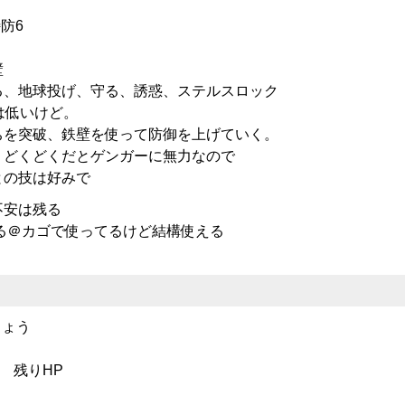
特防6
壁
る、地球投げ、守る、誘惑、ステルスロック
は低いけど。
ちを突破、鉄壁を使って防御を上げていく。
、どくどくだとゲンガーに無力なので
との技は好みで
不安は残る
眠る＠カゴで使ってるけど結構使える
じょう
 残りHP