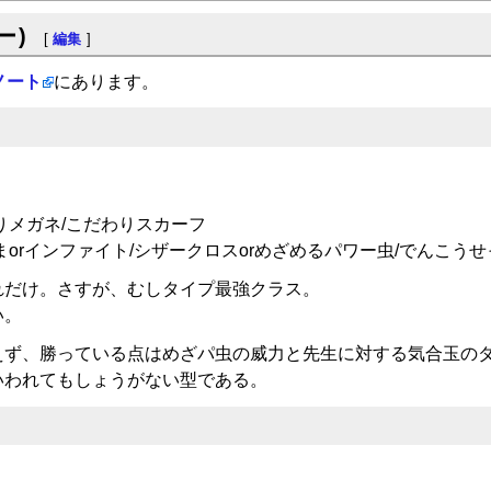
ー)
[
編集
]
ノート
にあります。
りメガネ/こだわりスカーフ
orインファイト/シザークロスorめざめるパワー虫/でんこうせ
れだけ。さすが、むしタイプ最強クラス。
い。
えず、勝っている点はめざパ虫の威力と先生に対する気合玉の
いわれてもしょうがない型である。