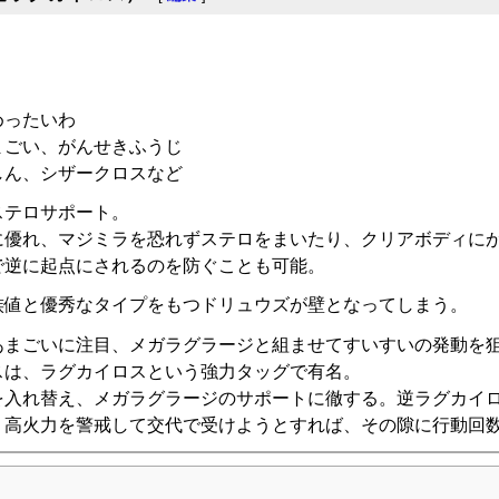
めったいわ
まごい、がんせきふうじ
しん、シザークロスなど
ステロサポート。
に優れ、マジミラを恐れずステロをまいたり、クリアボディに
で逆に起点にされるのを防ぐことも可能。
族値と優秀なタイプをもつドリュウズが壁となってしまう。
あまごいに注目、メガラグラージと組ませてすいすいの発動を
スは、ラグカイロスという強力タッグで有名。
を入れ替え、メガラグラージのサポートに徹する。逆ラグカイ
、高火力を警戒して交代で受けようとすれば、その隙に行動回