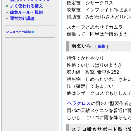
確定技：シザークロス
よく使われる構文
攻撃技：インファイト/やまあら
編集ルール・規約
補助技：みがわり/さきどり/
運営方針議論
スカーフと思わせてカムラ
(メニューバー編集)
頑張って一匹半は仕留めよう
雨乞い型
[
編集
]
特性：かたやぶり
性格：いじっぱりorようき
努力値：攻撃･素早さ252
持ち物：しめったいわ、きあ
技（確定）：あまごい
他はシザークロスでもじしん
ヘラクロス
の雨乞い型製作者と
雨パの天敵ヌケニンを普通に
しかし、こいつに雨を降らせた
ステロ撒きサポート型（