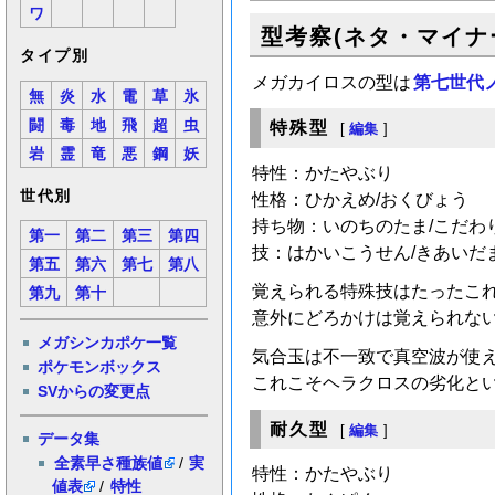
ワ
型考察(ネタ・マイナ
タイプ別
メガカイロスの型は
第七世代
無
炎
水
電
草
氷
闘
毒
地
飛
超
虫
特殊型
[
編集
]
岩
霊
竜
悪
鋼
妖
特性：かたやぶり
世代別
性格：ひかえめ/おくびょう
持ち物：いのちのたま/こだわ
第一
第二
第三
第四
技：はかいこうせん/きあいだま
第五
第六
第七
第八
覚えられる特殊技はたったこ
第九
第十
意外にどろかけは覚えられな
メガシンカポケ一覧
気合玉は不一致で真空波が使
ポケモンボックス
これこそヘラクロスの劣化と
SVからの変更点
耐久型
[
編集
]
データ集
全素早さ種族値
/
実
特性：かたやぶり
値表
/
特性