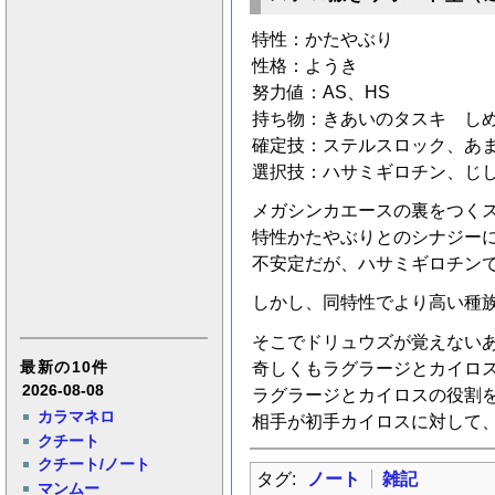
特性：かたやぶり
性格：ようき
努力値：AS、HS
持ち物：きあいのタスキ し
確定技：ステルスロック、あ
選択技：ハサミギロチン、じ
メガシンカエースの裏をつく
特性かたやぶりとのシナジー
不安定だが、ハサミギロチン
しかし、同特性でより高い種
そこでドリュウズが覚えない
奇しくもラグラージとカイロ
最新の10件
2026-08-08
ラグラージとカイロスの役割
カラマネロ
相手が初手カイロスに対して
クチート
クチート/ノート
タグ:
ノート
雑記
マンムー