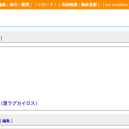
編集
|
差分
|
履歴
] [
リロード
] [
単語検索
|
最終更新
] Last-modified:
]
（逆ラグカイロス）
[
編集
]