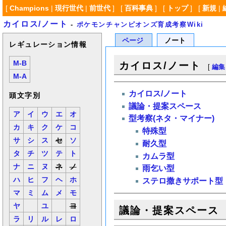
[
Champions
|
現行世代
|
前世代
] [
百科事典
] [
トップ
] [
新規
|
カイロス/ノート
-
ポケモンチャンピオンズ育成考察Wiki
ページ
ノート
レギュレーション情報
M-B
カイロス/ノート
[
編集
M-A
カイロス/ノート
頭文字別
議論・提案スペース
ア
イ
ウ
エ
オ
型考察(ネタ・マイナー)
カ
キ
ク
ケ
コ
特殊型
サ
シ
ス
セ
ソ
耐久型
タ
チ
ツ
テ
ト
カムラ型
ナ
ニ
ヌ
ネ
ノ
雨乞い型
ハ
ヒ
フ
ヘ
ホ
ステロ撒きサポート型
マ
ミ
ム
メ
モ
ヤ
ユ
ヨ
議論・提案スペース
ラ
リ
ル
レ
ロ