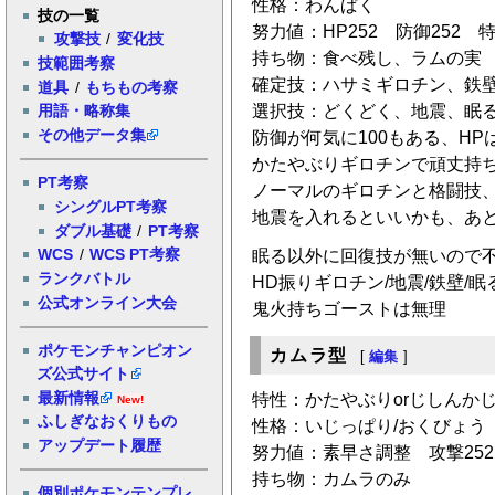
性格：わんぱく
技の一覧
努力値：HP252 防御252 
攻撃技
/
変化技
持ち物：食べ残し、ラムの実
技範囲考察
確定技：ハサミギロチン、鉄
道具
/
もちもの考察
選択技：どくどく、地震、眠
用語・略称集
その他データ集
防御が何気に100もある、HP
かたやぶりギロチンで頑丈持
PT考察
ノーマルのギロチンと格闘技
シングルPT考察
地震を入れるといいかも、あ
ダブル基礎
/
PT考察
WCS
/
WCS PT考察
眠る以外に回復技が無いので
ランクバトル
HD振りギロチン/地震/鉄壁/
公式オンライン大会
鬼火持ちゴーストは無理
ポケモンチャンピオン
カムラ型
[
編集
]
ズ公式サイト
最新情報
特性：かたやぶりorじしんか
New!
ふしぎなおくりもの
性格：いじっぱり/おくびょう
アップデート履歴
努力値：素早さ調整 攻撃252
持ち物：カムラのみ
個別ポケモンテンプレ