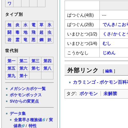
ワ
タイプ別
ばつぐん(4倍)
---
ばつぐん(2倍)
でんき
/
こお
無
炎
水
電
草
氷
闘
毒
地
飛
超
虫
いまひとつ(1/2)
くさ
/
かくと
岩
霊
竜
悪
鋼
妖
いまひとつ(1/4)
むし
世代別
こうかなし
じめん
第一
第二
第三
第四
第五
第六
第七
第八
外部リンク
[
編集
]
第九
第十
カラミンゴ - ポケモン百
メガシンカポケ一覧
タグ:
ポケモン
未解禁
ポケモンボックス
SVからの変更点
データ集
全素早さ種族値
/
実
値表
/
特性