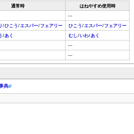
通常時
はねやすめ使用時
---
り
/
ひこう
/
エスパー
/
フェアリー
ひこう
/
エスパー
/
フェアリー
う
/
あく
むし
/
いわ
/
あく
---
---
科事典