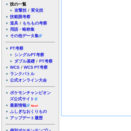
技の一覧
攻撃技
/
変化技
技範囲考察
道具
/
もちもの考察
用語・略称集
その他データ集
PT考察
シングルPT考察
ダブル基礎
/
PT考察
WCS
/
WCS PT考察
ランクバトル
公式オンライン大会
ポケモンチャンピオン
ズ公式サイト
最新情報
New!
ふしぎなおくりもの
アップデート履歴
個別ポケモンテンプレ