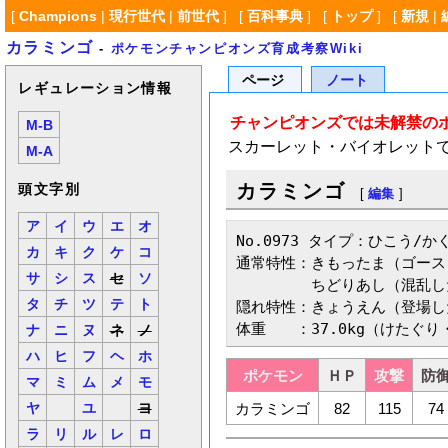
[
Champions
|
現行世代
|
前世代
] [
百科事典
] [
トップ
] [
新規
|
カラミンゴ
-
ポケモンチャンピオンズ育成考察Wiki
ページ
ノート
レギュレーション情報
チャンピオンズでは未解禁の
M-B
スカーレット・バイオレット
M-A
カラミンゴ
頭文字別
[
編集
]
ア
イ
ウ
エ
オ
No.0973 タイプ：ひこう/かく
カ
キ
ク
ケ
コ
通常特性：きもったま（ゴース
サ
シ
ス
セ
ソ
　　　　　ちどりあし（混乱し
タ
チ
ツ
テ
ト
隠れ特性：きょうえん（登場し
体重　　：37.0kg（けたぐ
ナ
ニ
ヌ
ネ
ノ
ハ
ヒ
フ
ヘ
ホ
ポケモン
ＨＰ
攻撃
防
マ
ミ
ム
メ
モ
カラミンゴ
82
115
74
ヤ
ユ
ヨ
ラ
リ
ル
レ
ロ