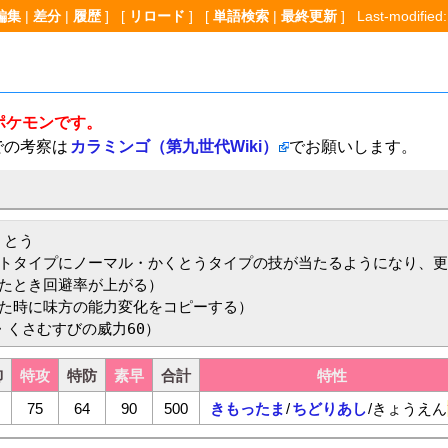
編集
|
差分
|
履歴
] [
リロード
] [
単語検索
|
最終更新
] Last-modified:
ポケモンです。
での考察は
カラミンゴ（第九世代Wiki）
でお願いします。
とう

トタイプにノーマル・かくとうタイプの技が当たるようになり、更
たとき回避率が上がる）

た時に味方の能力変化をコピーする）

り・くさむすびの威力60）
御
特攻
特防
素早
合計
特性
75
64
90
500
きもったま
/
ちどりあし
/
きょうえん