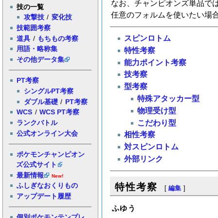
なお、チャンピオンズ単品で
技の一覧
任意のフォルムを使いたい場
攻撃技
/
変化技
技範囲考察
スピンロトム
道具
/
もちもの考察
用語・略称集
特性考察
その他データ集
能力ポイント考察
技考察
PT考察
型考察
シングルPT考察
特殊アタッカー型
ダブル基礎
/
PT考察
物理受け型
WCS
/
WCS PT考察
こだわり型
ランクバトル
公式オンライン大会
相性考察
対スピンロトム
ポケモンチャンピオン
外部リンク
ズ公式サイト
最新情報
New!
特性考察
ふしぎなおくりもの
[
編集
]
アップデート履歴
ふゆう
個別ポケモンテンプレ