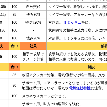
105)
100
自分交代
タイプ一致技。攻撃しつつ撤退。無
112)
95
怯み30%
タイプ一致技。アタッカーなら必須
0
100
特防↓20%
対超霊。
ミミッキュ
等に。
130
100
-
状態異常の相手に威力倍増。おにび
0
100
怯み20%
対超霊。ミミッキュには等倍。シャ
力
命中
効果
解
相手の攻撃で
攻撃無振りでも使える攻撃技。物理
5
100
ダメージ計算
相手の火傷は考慮しないので、おに
命中
解説
85
物理アタッカー対策。電気/飛行では唯一習得。炎や
サポート用。エアスラッシュと併せてまひるみが可
90
地面は呼びにくいが、電気や
電気無効特性
に注意。
100
メガネやスカーフと併せて。
-
サポート用。味方の物理耐久を強化。