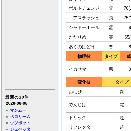
ボルトチェンジ
電
70(
エアスラッシュ
飛
75(
シャドーボール
霊
8
たたりめ
霊
65/
あくのはどう
悪
8
物理技
タイプ
威
イカサマ
悪
9
変化技
タイプ
おにび
炎
最新の10件
2026-08-08
でんじは
電
マンムー
ペロリーム
トリック
超
ウツボット
リフレクター
超
ジュペッタ