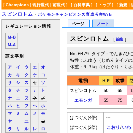
[
Champions
|
現行世代
|
前世代
] [
百科事典
] [
トップ
] [
新規
|
スピンロトム
-
ポケモンチャンピオンズ育成考察Wiki
ページ
ノート
レギュレーション情報
M-B
スピンロトム
[
編集
]
M-A
No.0479 タイプ：でんき/ひこ
頭文字別
特性：ふゆう（じめんタイプの
体重：0.3kg（けたぐり・く
ア
イ
ウ
エ
オ
カ
キ
ク
ケ
コ
電/飛
ＨＰ
攻撃
サ
シ
ス
セ
ソ
スピンロトム
50
65
1
タ
チ
ツ
テ
ト
ナ
ニ
ヌ
ネ
ノ
エモンガ
55
75
ハ
ヒ
フ
ヘ
ホ
マ
ミ
ム
メ
モ
ばつぐん(4倍)
---
ヤ
ユ
ヨ
ばつぐん(2倍)
こおり
/
いわ
ラ
リ
ル
レ
ロ