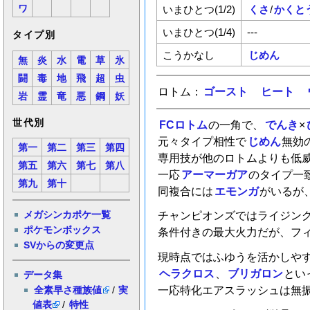
ワ
いまひとつ(1/2)
くさ
/
かくと
いまひとつ(1/4)
---
タイプ別
こうかなし
じめん
無
炎
水
電
草
氷
闘
毒
地
飛
超
虫
ロトム：
ゴースト
ヒート
岩
霊
竜
悪
鋼
妖
世代別
FCロトム
の一角で、
でんき
×
元々タイプ相性で
じめん
無効
第一
第二
第三
第四
専用技が他のロトムよりも低
第五
第六
第七
第八
一応
アーマーガア
のタイプ一
第九
第十
同複合には
エモンガ
がいるが
メガシンカポケ一覧
チャンピオンズではライジン
ポケモンボックス
条件付きの最大火力だが、フ
SVからの変更点
現時点ではふゆうを活かしや
ヘラクロス
、
ブリガロン
とい
データ集
一応特化エアスラッシュは無
全素早さ種族値
/
実
値表
/
特性