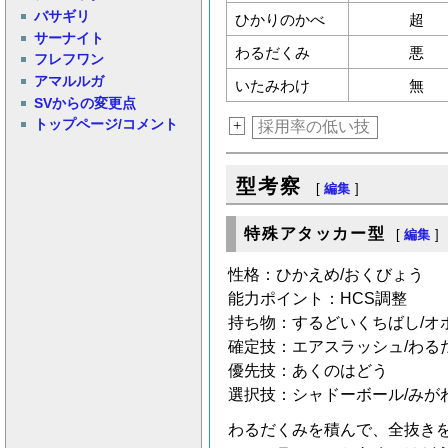
バサギリ
ひかりのかべ
超
サーナイト
わるだくみ
悪
フレフワン
アマルルガ
いたみわけ
無
SVからの変更点
トップページ/コメント
+
採用率の低い技
型考察
[
編集
]
特殊アタッカー型
[
編集
]
性格：ひかえめ/おくびょう
能力ポイント：HCS調整
持ち物：するどいくちばし/オ
確定技：エアスラッシュ/わるだ
優先技：あくのはどう
選択技：シャドーボール/みが
わるだくみを積んで、全抜き