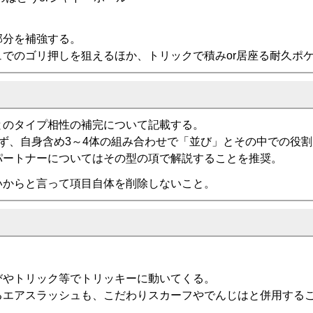
部分を補強する。
でのゴリ押しを狙えるほか、トリックで積みor居座る耐久ポ
とのタイプ相性の補完について記載する。
ず、自身含め3～4体の組み合わせで「並び」とその中での役
パートナーについてはその型の項で解説することを推奨。
いからと言って項目自体を削除しないこと。
びやトリック等でトリッキーに動いてくる。
るエアスラッシュも、こだわりスカーフやでんじはと併用する