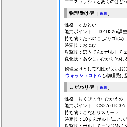
エアスラッシュとあくのはど
物理受け型
[
編集
]
性格：ずぶとい
能力ポイント：H32 B32or調
持ち物：たべのこし/カゴのみ
確定技：おにび
攻撃技：ほうでんorボルトチェ
変化技：あやしいひかり/ねむる
物理受けとして相性が良いお
ウォッシュロトム
も物理受け
こだわり型
[
編集
]
性格：おくびょうorひかえめ
能力ポイント：CS32orHC32
持ち物：こだわりスカーフ
確定技：10まんボルト/エアス
攻撃技：ボルトチェンジ/あく