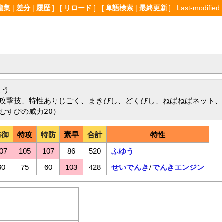
編集
|
差分
|
履歴
] [
リロード
] [
単語検索
|
最終更新
] Last-modified:
う

攻撃技、特性ありじごく、まきびし、どくびし、ねばねばネット、
さむすびの威力20）
防御
特攻
特防
素早
合計
特性
07
105
107
86
520
ふゆう
60
75
60
103
428
せいでんき
/
でんきエンジン