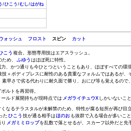
う
/
ひこう
/
むし
/
はがね
ウォッシュ
フロスト
スピン
カット
ひこう
複合。形態専用技はエアスラッシュ。
のため、
ふゆう
はほぼ死に特性。
威力、かつ通りも今ひとつということもあり、ほぼすべての環境
致技＋ボディプレスに耐性のある貴重なフォルムではあるが、
、素早さで劣る代わりに耐久面で勝り、おにび等も覚えるので
グボルトを再習得。
ィールド展開持ちが現時点では
メガライチュウX
しかいないこ
すくなるテラスタルが未解禁のため、特性が腐る短所が再び目
った
ひこう
技が通る相手は
ほのお
も抜群で入る場合が多いこ
振り
メガミミロップ
を乱数で落とせるが、スカーフ以外だと先手