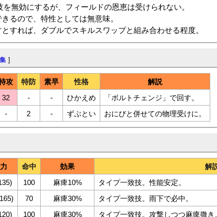
技を無効にするが、フィールドの恩恵は受けられない。
できるので、特性としては無意味。
すとすれば、ダブルでスキルスワップと組み合わせる程度。
集
]
特攻
特防
素早
性格
解説
32
-
-
ひかえめ
「ボルトチェンジ」で回す。
-
2
-
ずぶとい
おにびと併せての物理受けに。
力
命中
効果
解
135)
100
麻痺10%
タイプ一致技。性能安定。
165)
70
麻痺30%
タイプ一致技。雨下で必中。
120)
100
麻痺30%
タイプ一致技。攻撃しつつ麻痺撒き