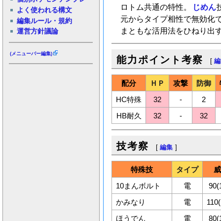
ロトム共通の特性。
じめん
よく使われる構文
元からタイプ相性で無効化
編集ルール・規約
まともな活用法をひねり出
運営方針議論
(メニューバー編集)
能力ポイント考察
[
編
配分
ＨＰ
攻撃
防御
HC特殊
32
-
2
HB耐久
32
-
32
技考察
[
編集
]
特殊技
タイプ
威
10まんボルト
電
90(
かみなり
電
110(
ほうでん
電
80(