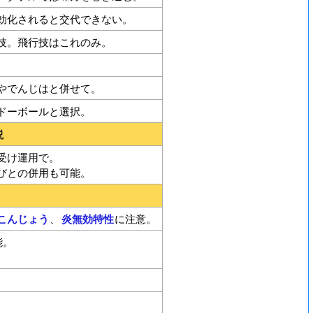
効化されると交代できない。
技。飛行技はこれのみ。
やでんじはと併せて。
ドーボールと選択。
説
受け運用で。
びとの併用も可能。
こんじょう
、
炎無効特性
に注意。
能。