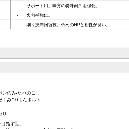
-
サポート用。味方の特殊耐久を強化。
-
火力補強に。
-
削り技兼回復技。低めのHPと相性が良い。
ボンのみ/たべのこし
くみ/10まんボルト
わり
を目指す型。