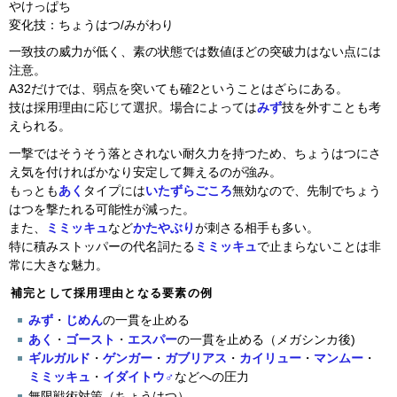
やけっぱち
変化技：ちょうはつ/みがわり
一致技の威力が低く、素の状態では数値ほどの突破力はない点には
注意。
A32だけでは、弱点を突いても確2ということはざらにある。
技は採用理由に応じて選択。場合によっては
みず
技を外すことも考
えられる。
一撃ではそうそう落とされない耐久力を持つため、ちょうはつにさ
え気を付ければかなり安定して舞えるのが強み。
もっとも
あく
タイプには
いたずらごころ
無効なので、先制でちょう
はつを撃たれる可能性が減った。
また、
ミミッキュ
など
かたやぶり
が刺さる相手も多い。
特に積みストッパーの代名詞たる
ミミッキュ
で止まらないことは非
常に大きな魅力。
補完として採用理由となる要素の例
みず
・
じめん
の一貫を止める
あく
・
ゴースト
・
エスパー
の一貫を止める（メガシンカ後)
ギルガルド
・
ゲンガー
・
ガブリアス
・
カイリュー
・
マンムー
・
ミミッキュ
・
イダイトウ♂
などへの圧力
無限戦術対策（ちょうはつ）