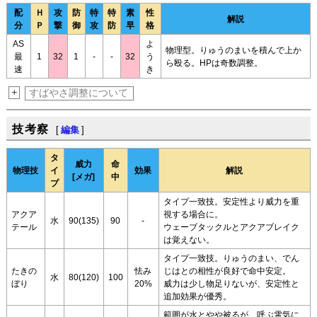
配
Ｈ
攻
防
特
特
素
性
解説
分
Ｐ
撃
御
攻
防
早
格
AS
よ
物理型。りゅうのまいを積んで上か
最
1
32
1
-
-
32
う
ら殴る。HPは奇数調整。
速
き
+
すばやさ調整について
技考察
[
編集
]
タ
威力
命
物理技
イ
効果
解説
[メガ]
中
プ
タイプ一致技。安定性より威力を重
アクア
視する場合に。
水
90(135)
90
-
テール
ウェーブタックルとアクアブレイク
は覚えない。
タイプ一致技。りゅうのまい、でん
たきの
怯み
じはとの相性が良好で命中安定。
水
80(120)
100
ぼり
20%
威力は少し物足りないが、安定性と
追加効果が優秀。
範囲が水とやや被るが、呼ぶ電気に