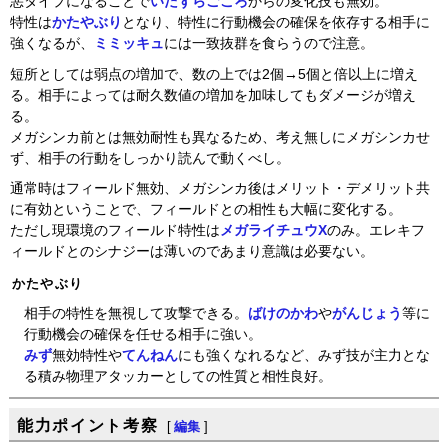
悪タイプになることで
いたずらごころ
からの変化技も無効。
特性は
かたやぶり
となり、特性に行動機会の確保を依存する相手に
強くなるが、
ミミッキュ
には一致抜群を食らうので注意。
短所としては弱点の増加で、数の上では2個→5個と倍以上に増え
る。相手によっては耐久数値の増加を加味してもダメージが増え
る。
メガシンカ前とは無効耐性も異なるため、考え無しにメガシンカせ
ず、相手の行動をしっかり読んで動くべし。
通常時はフィールド無効、メガシンカ後はメリット・デメリット共
に有効ということで、フィールドとの相性も大幅に変化する。
ただし現環境のフィールド特性は
メガライチュウX
のみ。エレキフ
ィールドとのシナジーは薄いのであまり意識は必要ない。
かたやぶり
相手の特性を無視して攻撃できる。
ばけのかわ
や
がんじょう
等に
行動機会の確保を任せる相手に強い。
みず
無効特性や
てんねん
にも強くなれるなど、みず技が主力とな
る積み物理アタッカーとしての性質と相性良好。
能力ポイント考察
[
編集
]