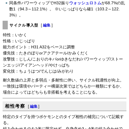
同条件パワーウィップでH32振り
ウォッシュロトム
が68.7%の乱
数1（94.3～112.1%）。 ※いじっぱりなら確1（103.2～122.
3%）。
サイクル導入型
[
編集
]
特性：いかく
性格：いじっぱり
能力ポイント：H31 A32をベースに調整
優先技：たきのぼりorアクアテール/かみくだく
攻撃技：じしん/こおりのキバorゆきなだれ/パワーウィップ/ストー
ンエッジ/アイアンヘッド/やけっぱち
変化技：ちょうはつ/でんじは/みがわり
耐久数値の上昇と多弱点・多耐性に伴い、サイクル戦適性が向上。
一致技は環境やパーティー構築次第ではどちらか一種類にするか、
場合によってはどちらも非搭載を考えることになる。
相性考察
[
編集
]
特定のタイプを持つポケモンとのタイプ相性の補完について記載す
る。
組み合わせるのを1体に限定せず、自身含め3～4体の組み合わせで