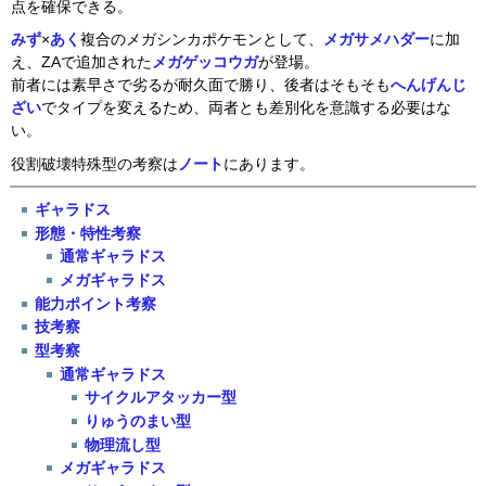
点を確保できる。
みず
×
あく
複合のメガシンカポケモンとして、
メガサメハダー
に加
え、ZAで追加された
メガゲッコウガ
が登場。
前者には素早さで劣るが耐久面で勝り、後者はそもそも
へんげんじ
ざい
でタイプを変えるため、両者とも差別化を意識する必要はな
い。
役割破壊特殊型の考察は
ノート
にあります。
ギャラドス
形態・特性考察
通常ギャラドス
メガギャラドス
能力ポイント考察
技考察
型考察
通常ギャラドス
サイクルアタッカー型
りゅうのまい型
物理流し型
メガギャラドス