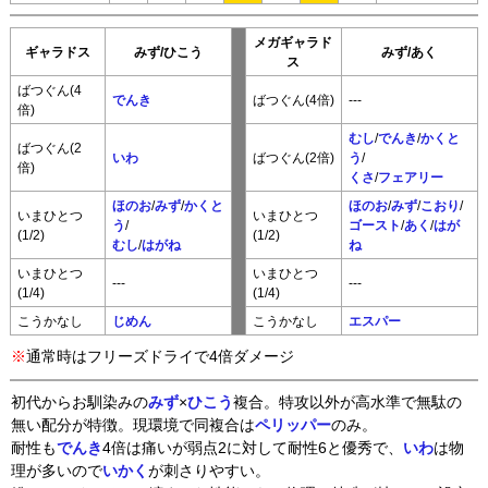
メガギャラド
ギャラドス
みず/ひこう
みず/あく
ス
ばつぐん(4
でんき
ばつぐん(4倍)
---
倍)
むし
/
でんき
/
かくと
ばつぐん(2
いわ
ばつぐん(2倍)
う
/
倍)
くさ
/
フェアリー
ほのお
/
みず
/
かくと
ほのお
/
みず
/
こおり
/
いまひとつ
いまひとつ
う
/
ゴースト
/
あく
/
はが
(1/2)
(1/2)
むし
/
はがね
ね
いまひとつ
いまひとつ
---
---
(1/4)
(1/4)
こうかなし
じめん
こうかなし
エスパー
※
通常時はフリーズドライで4倍ダメージ
初代からお馴染みの
みず
×
ひこう
複合。特攻以外が高水準で無駄の
無い配分が特徴。現環境で同複合は
ペリッパー
のみ。
耐性も
でんき
4倍は痛いが弱点2に対して耐性6と優秀で、
いわ
は物
理が多いので
いかく
が刺さりやすい。