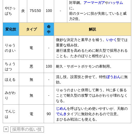
対草鋼。
アーマーガア
や
ハッサム
やけっ
に。
炎
75/150
100
-
ぱち
前のターンに技が失敗していると威
力2倍。
命
変化技
タイプ
解説
中
微妙な決定力と素早さを補う。
いかく
型では
りゅう
重要な積み技。
竜
-
のまい
遂行速度を高めるために耐久型で採用される
ことも。たきのぼりと相性がよい。
ちょう
悪
100
耐久・サポートポケモンの牽制用。
はつ
流し技。設置技と併せて。特性
ぼうおん
に無
ほえる
無
-
効。
りゅうのまいと併用して舞う。Hに多く振る
みがわ
無
-
ことで耐久型の攻撃ではみがわりが壊れなく
り
なる。
じめん
を呼ばないため使いやすいが、天敵の
でんじ
電
90
でんき
タイプに無効化されるので注意。
は
まひるみ戦法にも使える。
+
採用率の低い技