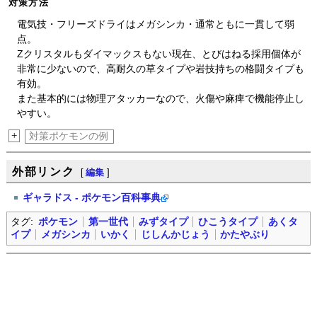
対策方法
電気技・フリーズドライはメガシンカ・通常ともに一貫して弱
点。
Zクリスタルもダイマックスもない現在、とびはねる採用個体が
非常に少ないので、高耐久の草タイプや岩技持ちの格闘タイプも
有効。
また基本的には物理アタッカーなので、火傷や麻痺で機能停止し
やすい。
+
対策ポケモンの例
外部リンク
[
編集
]
ギャラドス - ポケモン百科事典
タグ:
ポケモン
第一世代
みずタイプ
ひこうタイプ
あくタ
イプ
メガシンカ
いかく
じしんかじょう
かたやぶり