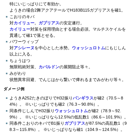
特にいじっぱりにて有効か。
ようきの場合2舞アクアテールでH183B115ガブリアスを確1。
こおりのキバ
対
カイリュー
。
ガブリアス
の安定遂行。
カイリュー
対策を採用理由とする場合必須。マルチスケイルを
貫通して確1で落とせる。
パワーウィップ
対
アシレーヌ
を中心とした水勢。
ウォッシュロトム
にもじしん
以上に入る。
ちょうはつ
無限戦術対策、
カバルドン
の展開阻止等々。
みがわり
状態異常回避、でんじはから繋いで痺れるまでみがわり等々。
ダメージ例
ようきA252たきのぼりでH32振り
バンギラス
が確2（70.5～8
4%）。 ※いじっぱりでも確2（76.3～90.8%）。
同条件じしんでH32振り
ウォッシュロトム
が確2（78.9～92.
9%）。 ※いじっぱりなら12.5%の低乱数1（86.6～101.9%）。
同条件こおりのキバでB1振り
ガブリアス
が87.5%の高乱数1（9
8.3～115.8%）。 ※いじっぱりなら確1（104.9～124.5%）。