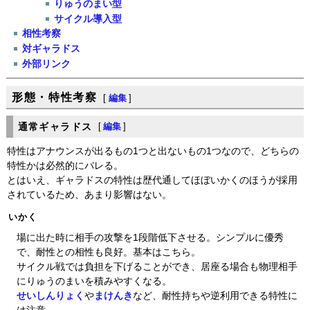
りゅうのまい型
サイクル導入型
相性考察
対ギャラドス
外部リンク
形態・特性考察
[
編集
]
通常ギャラドス
[
編集
]
特性はアナウンスが出るもの1つと出ないもの1つなので、どちらの
特性かは必然的にバレる。
とはいえ、ギャラドスの特性は歴代通してほぼいかくのほうが採用
されているため、あまり影響はない。
いかく
場に出た時に相手の攻撃を1段階低下させる。シンプルに優秀
で、耐性との相性も良好。基本はこちら。
サイクル戦では負担を下げることができ、居座る場合も物理相手
にりゅうのまいを積みやすくなる。
せいしんりょく
や
まけんき
など、耐性持ちや逆利用できる特性に