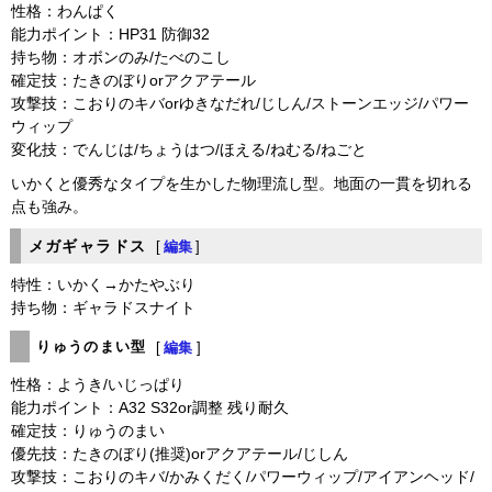
性格：わんぱく
能力ポイント：HP31 防御32
持ち物：オボンのみ/たべのこし
確定技：たきのぼりorアクアテール
攻撃技：こおりのキバorゆきなだれ/じしん/ストーンエッジ/パワー
ウィップ
変化技：でんじは/ちょうはつ/ほえる/ねむる/ねごと
いかくと優秀なタイプを生かした物理流し型。地面の一貫を切れる
点も強み。
メガギャラドス
[
編集
]
特性：いかく→かたやぶり
持ち物：ギャラドスナイト
りゅうのまい型
[
編集
]
性格：ようき/いじっぱり
能力ポイント：A32 S32or調整 残り耐久
確定技：りゅうのまい
優先技：たきのぼり(推奨)orアクアテール/じしん
攻撃技：こおりのキバ/かみくだく/パワーウィップ/アイアンヘッド/