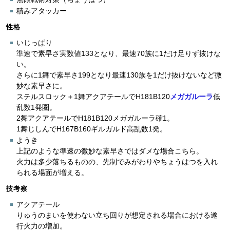
積みアタッカー
性格
いじっぱり
準速で素早さ実数値133となり、最速70族に1だけ足りず抜けな
い。
さらに1舞で素早さ199となり最速130族を1だけ抜けないなど微
妙な素早さに。
ステルスロック＋1舞アクアテールでH181B120
メガガルーラ
低
乱数1発圏。
2舞アクアテールでH181B120メガガルーラ確1。
1舞じしんでH167B160ギルガルド高乱数1発。
ようき
上記のような準速の微妙な素早さではダメな場合こちら。
火力は多少落ちるものの、先制でみがわりやちょうはつを入れ
られる場面が増える。
技考察
アクアテール
りゅうのまいを使わない立ち回りが想定される場合における遂
行火力の増加。