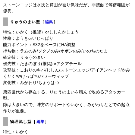
ストーンエッジは水技と範囲が被り気味だが、非接触で等倍範囲が
優秀。
りゅうのまい型
[
編集
]
特性：いかく（推奨）orじしんかじょう
性格：ようきorいじっぱり
能力ポイント：S32をベースにHA調整
持ち物：ラムのみ/ソクノのみ/オボンのみ/いのちのたま
確定技：りゅうのまい
優先技：たきのぼり(推奨)orアクアテール
攻撃技：こおりのキバ/じしん/ストーンエッジ/アイアンヘッド/かみ
くだく/やけっぱち/パワーウィップ
変化技：みがわり/ちょうはつ
第四世代から存在する、りゅうのまいを積んで攻めるアタッカー
型。
隙は大きいので、味方のサポートやいかく、みがわりなどでの起点
作りが重要。
物理流し型
[
編集
]
特性：いかく