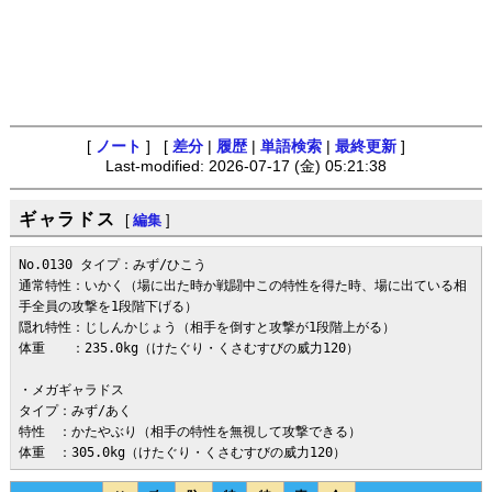
[
ノート
] [
差分
|
履歴
|
単語検索
|
最終更新
]
Last-modified: 2026-07-17 (金) 05:21:38
ギャラドス
[
編集
]
No.0130 タイプ：みず/ひこう

通常特性：いかく（場に出た時か戦闘中この特性を得た時、場に出ている相
手全員の攻撃を1段階下げる）

隠れ特性：じしんかじょう（相手を倒すと攻撃が1段階上がる）

体重　　：235.0kg（けたぐり・くさむすびの威力120）

・メガギャラドス

タイプ：みず/あく

特性　：かたやぶり（相手の特性を無視して攻撃できる）

体重　：305.0kg（けたぐり・くさむすびの威力120）