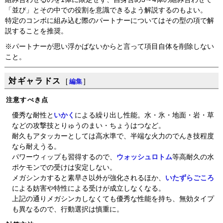
「並び」とその中での役割を意識できるよう解説するのもよい。
特定のコンボに組み込む際のパートナーについてはその型の項で解
説することを推奨。
※パートナーが思い浮かばないからと言って項目自体を削除しない
こと。
対ギャラドス
[
編集
]
注意すべき点
優秀な耐性と
いかく
による繰り出し性能。水・氷・地面・岩・草
などの攻撃技とりゅうのまい・ちょうはつなど。
耐久もアタッカーとしては高水準で、半端な火力のでんき技程度
なら耐えうる。
パワーウィップも習得するので、
ウォッシュロトム
等高耐久の水
ポケモンでの受けは安定しない。
メガシンカすると素早さ以外が強化されるほか、
いたずらごころ
による妨害や特性による受けが成立しなくなる。
上記の通りメガシンカしなくても優秀な性能を持ち、無効タイプ
も異なるので、行動選択は慎重に。