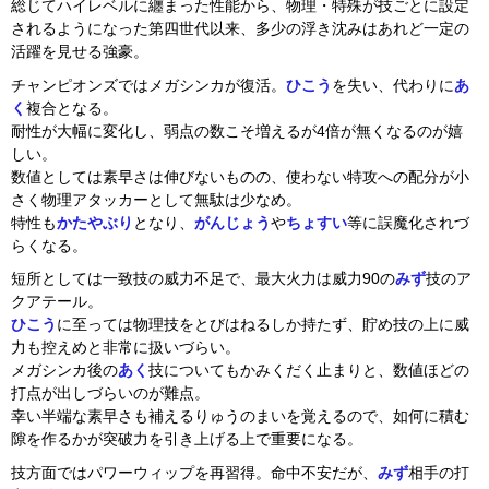
総じてハイレベルに纏まった性能から、物理・特殊が技ごとに設定
されるようになった第四世代以来、多少の浮き沈みはあれど一定の
活躍を見せる強豪。
チャンピオンズではメガシンカが復活。
ひこう
を失い、代わりに
あ
く
複合となる。
耐性が大幅に変化し、弱点の数こそ増えるが4倍が無くなるのが嬉
しい。
数値としては素早さは伸びないものの、使わない特攻への配分が小
さく物理アタッカーとして無駄は少なめ。
特性も
かたやぶり
となり、
がんじょう
や
ちょすい
等に誤魔化されづ
らくなる。
短所としては一致技の威力不足で、最大火力は威力90の
みず
技のア
クアテール。
ひこう
に至っては物理技をとびはねるしか持たず、貯め技の上に威
力も控えめと非常に扱いづらい。
メガシンカ後の
あく
技についてもかみくだく止まりと、数値ほどの
打点が出しづらいのが難点。
幸い半端な素早さも補えるりゅうのまいを覚えるので、如何に積む
隙を作るかが突破力を引き上げる上で重要になる。
技方面ではパワーウィップを再習得。命中不安だが、
みず
相手の打