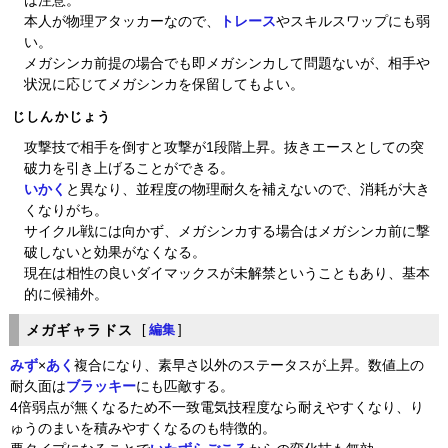
は注意。
本人が物理アタッカーなので、
トレース
やスキルスワップにも弱
い。
メガシンカ前提の場合でも即メガシンカして問題ないが、相手や
状況に応じてメガシンカを保留してもよい。
じしんかじょう
攻撃技で相手を倒すと攻撃が1段階上昇。抜きエースとしての突
破力を引き上げることができる。
いかく
と異なり、並程度の物理耐久を補えないので、消耗が大き
くなりがち。
サイクル戦には向かず、メガシンカする場合はメガシンカ前に撃
破しないと効果がなくなる。
現在は相性の良いダイマックスが未解禁ということもあり、基本
的に候補外。
メガギャラドス
[
編集
]
みず
×
あく
複合になり、素早さ以外のステータスが上昇。数値上の
耐久面は
ブラッキー
にも匹敵する。
4倍弱点が無くなるため不一致電気技程度なら耐えやすくなり、り
ゅうのまいを積みやすくなるのも特徴的。