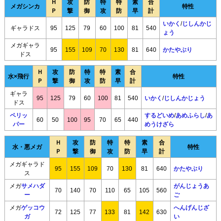
Ｈ
攻
防
特
特
素
合
メガシンカ
特性
Ｐ
撃
御
攻
防
早
計
いかく
/
じしんかじ
ギャラドス
95
125
79
60
100
81
540
ょう
メガギャラ
95
155
109
70
130
81
640
かたやぶり
ドス
Ｈ
攻
防
特
特
素
合
水×飛行
特性
Ｐ
撃
御
攻
防
早
計
ギャラ
95
125
79
60
100
81
540
いかく
/
じしんかじょう
ドス
ペリッ
するどいめ
/
あめふらし
/
あ
60
50
100
95
70
65
440
パー
めうけざら
Ｈ
攻
防
特
特
素
合
水・悪メガ
特性
Ｐ
撃
御
攻
防
早
計
メガギャラド
95
155
109
70
130
81
640
かたやぶり
ス
メガ
サメハダ
がんじょうあ
70
140
70
110
65
105
560
ー
ご
メガ
ゲッコウ
へんげんじざ
72
125
77
133
81
142
630
ガ
い