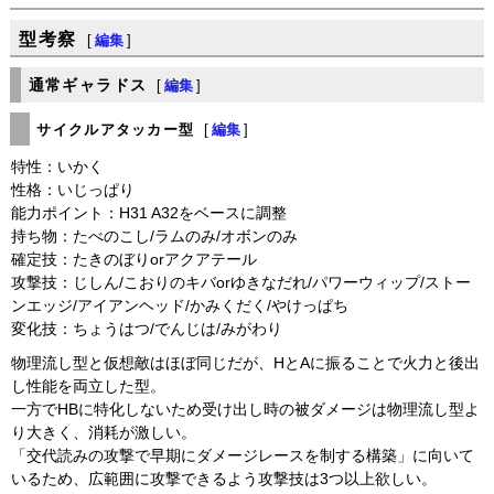
型考察
[
編集
]
通常ギャラドス
[
編集
]
サイクルアタッカー型
[
編集
]
特性：いかく
性格：いじっぱり
能力ポイント：H31 A32をベースに調整
持ち物：たべのこし/ラムのみ/オボンのみ
確定技：たきのぼりorアクアテール
攻撃技：じしん/こおりのキバorゆきなだれ/パワーウィップ/ストー
ンエッジ/アイアンヘッド/かみくだく/やけっぱち
変化技：ちょうはつ/でんじは/みがわり
物理流し型と仮想敵はほぼ同じだが、HとAに振ることで火力と後出
し性能を両立した型。
一方でHBに特化しないため受け出し時の被ダメージは物理流し型よ
り大きく、消耗が激しい。
「交代読みの攻撃で早期にダメージレースを制する構築」に向いて
いるため、広範囲に攻撃できるよう攻撃技は3つ以上欲しい。