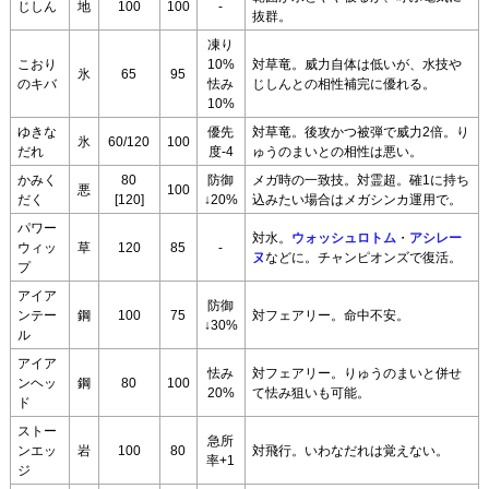
じしん
地
100
100
-
抜群。
凍り
こおり
10%
対草竜。威力自体は低いが、水技や
氷
65
95
のキバ
怯み
じしんとの相性補完に優れる。
10%
ゆきな
優先
対草竜。後攻かつ被弾で威力2倍。り
氷
60/120
100
だれ
度-4
ゅうのまいとの相性は悪い。
かみく
80
防御
メガ時の一致技。対霊超。確1に持ち
悪
100
だく
[120]
↓20%
込みたい場合はメガシンカ運用で。
パワー
対水。
ウォッシュロトム
・
アシレー
ウィッ
草
120
85
-
ヌ
などに。チャンピオンズで復活。
プ
アイア
防御
ンテー
鋼
100
75
対フェアリー。命中不安。
↓30%
ル
アイア
怯み
対フェアリー。りゅうのまいと併せ
ンヘッ
鋼
80
100
20%
て怯み狙いも可能。
ド
ストー
急所
ンエッ
岩
100
80
対飛行。いわなだれは覚えない。
率+1
ジ