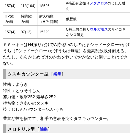
A補正有全振り
メタグロス
のじしん耐
157(4)
118(164)
18526
え
HP(努
特防(努
耐久指数
仮想敵
力値)
力値)
（HP×特防)
C補正無全振り
ウルガモス
のサイコキ
157(4)
97(12)
15229
ネシス耐え
ミミッキュはH4振りだけでA特化いのちのたまシャドークロー+かげ
うち（Zシャドークロー+かげうちは無理）を最高乱数以外耐える。
ただし、あらかじめばけのかわを剥いでおかないと倒すことはでき
ない。
タスキカウンター型
[
編集
]
性格：ようき
特性：とうそうしん
努力値：攻撃252 素早さ252
持ち物：きあいのタスキ
技：じしん/カウンター/ふいうち
豊富な技を捨てて、相手の意表を突くタスキカウンター。
メロドリル型
[
編集
]