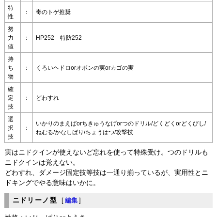
特
：
毒のトゲ推奨
性
努
力
：
HP252 特防252
値
持
ち
：
くろいヘドロorオボンの実orカゴの実
物
確
定
：
どわすれ
技
選
いかりのまえばorちきゅうなげorつのドリル/どくどくorどくびし/
択
：
ねむる/かなしばり/ちょうはつ/攻撃技
技
実はニドクインが使えないど忘れを使って特殊受け。つのドリルも
ニドクインは覚えない。
どわすれ、ダメージ固定技等技は一通り揃っているが、実用性とニ
ドキングでやる意味はいかに。
ニドリーノ型
[
編集
]