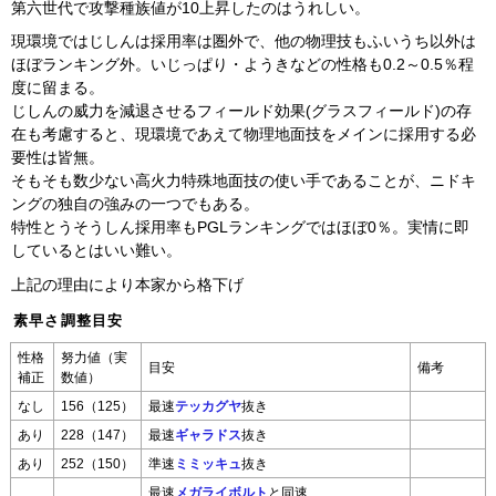
第六世代で攻撃種族値が10上昇したのはうれしい。
現環境ではじしんは採用率は圏外で、他の物理技もふいうち以外は
ほぼランキング外。いじっぱり・ようきなどの性格も0.2～0.5％程
度に留まる。
じしんの威力を減退させるフィールド効果(グラスフィールド)の存
在も考慮すると、現環境であえて物理地面技をメインに採用する必
要性は皆無。
そもそも数少ない高火力特殊地面技の使い手であることが、ニドキ
ングの独自の強みの一つでもある。
特性とうそうしん採用率もPGLランキングではほぼ0％。実情に即
しているとはいい難い。
上記の理由により本家から格下げ
素早さ調整目安
性格
努力値（実
目安
備考
補正
数値）
なし
156（125）
最速
テッカグヤ
抜き
あり
228（147）
最速
ギャラドス
抜き
あり
252（150）
準速
ミミッキュ
抜き
最速
メガライボルト
と同速