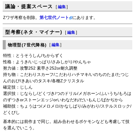
議論・提案スペース
[
編集
]
Zワザ考察を削除。
第七世代ノート
にあります。
型考察(ネタ・マイナー)
[
編集
]
物理型(7世代降格)
[
編集
]
特性：とうそうしん/ちからずく
性格：ようき/いじっぱり/さみしがり/やんちゃ
努力値：攻撃252 素早さ252or耐久調整
持ち物：こだわりスカーフ/こだわりハチマキ/いのちのたま/たつじ
んのおび/きあいのタスキ/各種Zクリスタル
確定技：じしん
選択技：じならし/どくづき/つのドリル/メガホーン/ふいうち/もろは
のずつきorストーンエッジorいわなだれ/だいもんじ/ばかぢから
補助技：ちょうはつ/メロメロ/かなしばり/みがわり/ステルスロック/
どくびし
基本的には前作まで同じ。組み合わせるポケモンなども考慮して技
を選んでいこう。