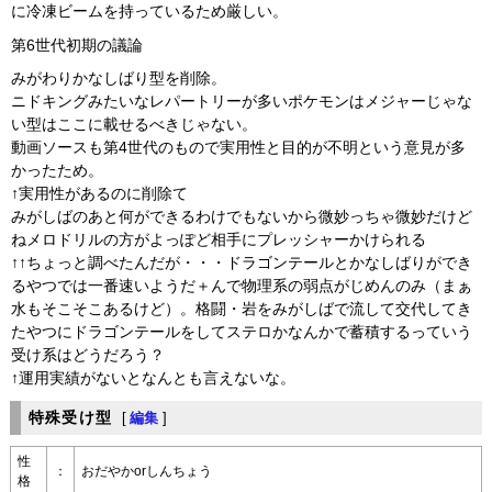
に冷凍ビームを持っているため厳しい。
第6世代初期の議論
みがわりかなしばり型を削除。
ニドキングみたいなレパートリーが多いポケモンはメジャーじゃな
い型はここに載せるべきじゃない。
動画ソースも第4世代のもので実用性と目的が不明という意見が多
かったため。
↑実用性があるのに削除て
みがしばのあと何ができるわけでもないから微妙っちゃ微妙だけど
ねメロドリルの方がよっぽど相手にプレッシャーかけられる
↑↑ちょっと調べたんだが・・・ドラゴンテールとかなしばりができ
るやつでは一番速いようだ＋んで物理系の弱点がじめんのみ（まぁ
水もそこそこあるけど）。格闘・岩をみがしばで流して交代してき
たやつにドラゴンテールをしてステロかなんかで蓄積するっていう
受け系はどうだろう？
↑運用実績がないとなんとも言えないな。
特殊受け型
[
編集
]
性
：
おだやかorしんちょう
格