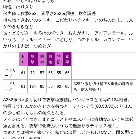
性格：いじっぱりorようき
特性：はりきり
努力値：攻撃252、素早さ252or調整、耐久調整
持ち物：きあいのタスキ、こだわりハチマキ、いのちのたま、しん
かのきせきなど
技：どくづき、もろはのずつき、おんがえし、アイアンテール、ふ
いうち、ドリルライナー、にどげり、つのドリル、カウンター、い
かりのまえば、つめとぎ
Ｈ
攻
防
特
特
素
Ｐ
撃
御
攻
防
早
ニドリ
61
72
57
55
55
65
ーノ
ニドリ
A252×張り切り補正＆進化の輝石持
61
134
95
55
92
65
ーノ
ち（耐久無振り）
A252振り×張り切りで攻撃種族値はバンギラスと同等の134相当。
無振りでしんかのきせきを持つと、シャンデラ(60,90,90)よりほん
の少し硬いくらいの耐久となる。
メインはどくづき。またゴーストやエスパーに有効なふいうちは必
須と言える。攻撃特化珠ふいうちで無振りラティオス確１。
つめとぎは相性が良いが、積むのは難しいかもしれない。耐久型に
はつのドリルが有効。