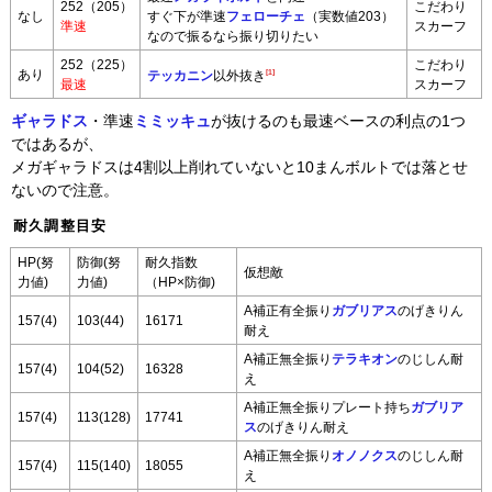
252（205）
こだわり
なし
すぐ下が準速
フェローチェ
（実数値203）
準速
スカーフ
なので振るなら振り切りたい
252（225）
こだわり
あり
[1]
テッカニン
以外抜き
最速
スカーフ
ギャラドス
・準速
ミミッキュ
が抜けるのも最速ベースの利点の1つ
ではあるが、
メガギャラドスは4割以上削れていないと10まんボルトでは落とせ
ないので注意。
耐久調整目安
HP(努
防御(努
耐久指数
仮想敵
力値)
力値)
（HP×防御)
A補正有全振り
ガブリアス
のげきりん
157(4)
103(44)
16171
耐え
A補正無全振り
テラキオン
のじしん耐
157(4)
104(52)
16328
え
A補正無全振りプレート持ち
ガブリア
157(4)
113(128)
17741
ス
のげきりん耐え
A補正無全振り
オノノクス
のじしん耐
157(4)
115(140)
18055
え