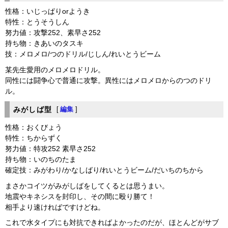
性格：いじっぱりorようき
特性：とうそうしん
努力値：攻撃252、素早さ252
持ち物：きあいのタスキ
技：メロメロ/つのドリル/じしん/れいとうビーム
某先生愛用のメロメロドリル。
同性には闘争心で普通に攻撃。異性にはメロメロからのつのドリ
ル。
みがしば型
[
編集
]
性格：おくびょう
特性：ちからずく
努力値：特攻252 素早さ252
持ち物：いのちのたま
確定技：みがわり/かなしばり/れいとうビーム/だいちのちから
まさかコイツがみがしばをしてくるとは思うまい。
地震やキネシスを封印し、その間に殴り勝て！
相手より速ければですけどね。
これで水タイプにも対抗できればよかったのだが、ほとんどがサブ