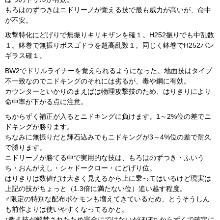
もろはのずつきはニドリーノが覚える技で最も威力が高いが、命中
が不安。
攻撃特化にどげりで無振りキリキザンを確１。H252振りでも中乱数
１。鉢巻で無振りボスゴドラを超高乱数１。同じく鉢巻でH252バン
ギラス確１。
BW2でドリルライナーを覚えられるようになった。地面技はタイプ
不一致なのでニドキングのそれには劣るが、毒や鋼に有効。
カウンターといかりのまえばは物理攻撃技のため、はりきりにより
命中率が下がる点に注意。
ちからずく補正が入るとニドキングに負けます。1～2%位の差でニ
ドキングが勝ります。
ちなみに無振りだと輝石込みでもニドキングが3～4%位の差で耐久
で勝ります。
ニドリーノが勝てる中で実用的な技は、もろはのずつき・ふいう
ち・おんがえし・シャドークロー・にどげり位。
はりきりは数値だけ大きく見えるから上に乗ってはいるけど現実は
上記の技がちょっと（1.3倍に満たない位）追い越す程度。
♂限定の特別な配布ポケモンも増えてきているため、とうそうしん
も前作よりは使いやすくなってるかと。
↑教え技が解禁されたため完全にではないがほぼちからずくで確定に