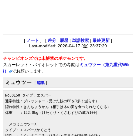
[
ノート
] [
差分
|
履歴
|
単語検索
|
最終更新
]
Last-modified: 2026-04-17 (金) 23:37:29
チャンピオンズでは未解禁のポケモンです。
スカーレット・バイオレットでの考察は
ミュウツー（第九世代Wik
i）
でお願いします。
ミュウツー
[
編集
]
No.0150 タイプ：エスパー

通常特性：プレッシャー（受けた技のPPを1多く減らす）

隠れ特性：きんちょうかん（相手は木の実を食べられなくなる）

体重　　：122.0kg（けたぐり・くさむすびの威力100）

・メガミュウツーX

タイプ：エスパー/かくとう

特性　：ふくつのこころ（ひるむと素早さが1段階上がる）
