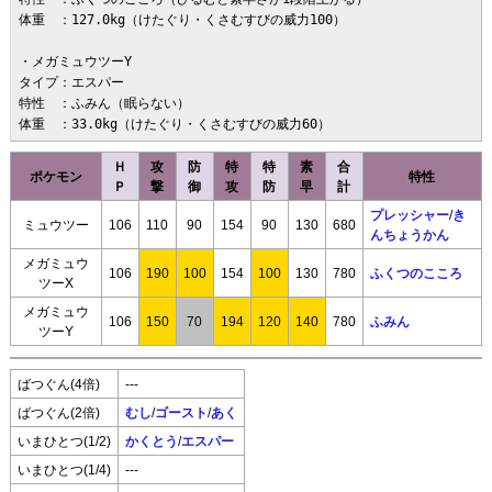
体重　：127.0kg（けたぐり・くさむすびの威力100）

・メガミュウツーY

タイプ：エスパー

特性　：ふみん（眠らない）

体重　：33.0kg（けたぐり・くさむすびの威力60）
Ｈ
攻
防
特
特
素
合
ポケモン
特性
Ｐ
撃
御
攻
防
早
計
プレッシャー
/
き
ミュウツー
106
110
90
154
90
130
680
んちょうかん
メガミュウ
106
190
100
154
100
130
780
ふくつのこころ
ツーX
メガミュウ
106
150
70
194
120
140
780
ふみん
ツーY
ばつぐん(4倍)
---
ばつぐん(2倍)
むし
/
ゴースト
/
あく
いまひとつ(1/2)
かくとう
/
エスパー
いまひとつ(1/4)
---